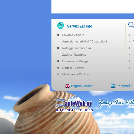
Servizi Zacinto
Lavori a Zacinto
Agenzie Immobiliari / Costruzioni
Noleggio di macchine
Zacinto Trasporto
Escursioni - Viaggi
Negozi / Servizi
Matrimoni a Zacinto
English Version
Ελληνική 