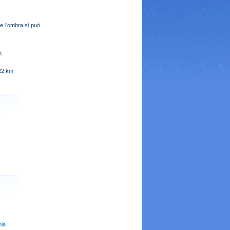
e l’ombra si può
m
2 km
nia