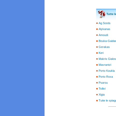
Tutte l
Ag.Sostis
Alykanas
Amoudi
Bouka-Gaida
Gerakas
Keri
Makris Gialos
Mavrantzi
Porto Koukla
Porto Roxa
Psarou
Tsilivi
Xigia
Tutte le spia