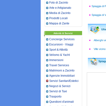
Foto di Zacinto
Spiaggia di
Arte e Artigianato
Media di Zacinto
Spiaggia di V
Prodotti Locali
Mappa di Zante
Ulte
Attività & Servizi
Concierge Services
Alberghi vi
Escursioni - Viaggi
Ville vicino
Sport & Attività
Velismo & Yacht
Immersioni
Spiag
Travel Services
Matrimoni a Zacinto
Agenzie Immobiliari
Servizi Sanitari/Estetici
Negozi & Servizi
Servizi di Taxi
Trasporto
Questioni d'animali