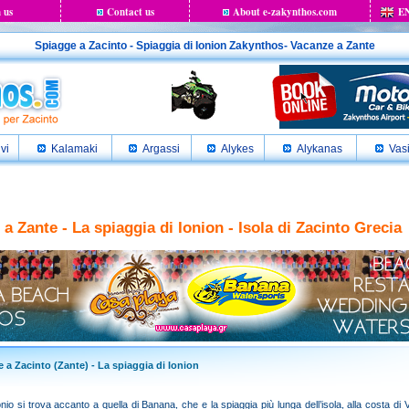
 us
Contact us
About e-zakynthos.com
E
Spiagge a Zacinto - Spiaggia di Ionion Zakynthos- Vacanze a Zante
ivi
Kalamaki
Argassi
Alykes
Alykanas
Vasi
a Zante - La spiaggia di Ionion - Isola di Zacinto Grecia
 a Zacinto (Zante) - La spiaggia di Ionion
onio si trova accanto a quella di Banana, che e la spiaggia più lunga dell’isola, alla costa di 