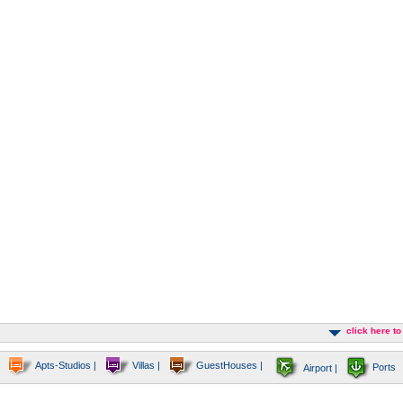
click here t
Apts-Studios |
Villas |
GuestHouses |
Ports
Airport |