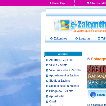
Home Page
Advertise with
Zakynthos
Laganas
Tsil
Alloggio
Spiagge 
Alberghi a Zacinto
Ville a Zacinto
Ville Lussuose a Zacinto
Appartamenti a Zacinto
Studio a Zacinto
Suite di lusso a Zacinto
Bungalow - Villette
Spiagge
Apparthotel
Ostelli
La spiaggia di I