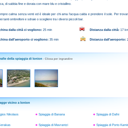
ca, di sabbia fine e dorata con mare blu e cristallino.
mpre calma senza venti ed è ideale per chi ama l’acqua calda e prendere il sole. Per trovar
i tanti ombrelloni e sdraie o scegliere tra i diversi piccoli bar.
hina dalla città ci vogliono
:
25 min
Distanza dalla città
:
17 k
china dall'aeroporto ci vogliono
:
35 min
Distanza dall'aeroporto
:
2
afie della spiaggia di Ionion
- Clicca per ingrandire
agge vicino a Ionion
Agios Nikolaos
Spiaggia di Banana
Spiaggia di Dafni
 Gerakas
Spiaggia di Mavrantzi
Spiaggia di Porto Kami