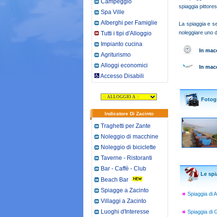
Campeggio
spiaggia pittores
Spa Ville
Alberghi per Famiglie
La spiaggia e se
noleggiare uno de
Tutti i tipi d'Alloggio
Impianto cucina
In macc
Agriturismo
Alloggi economici
In mac
Accesso Disabili
Fotogr
Indicatore Di Zacinto
Traghetti per Zante
Noleggio di macchine
Noleggio di biciclette
Taverne - Ristoranti
Bar - Caffè - Club
Le spi
Beach Bar
Spiagge a Zacinto
Spiaggia di 
Villaggi a Zacinto
Luoghi d'Interesse
Spiaggia di