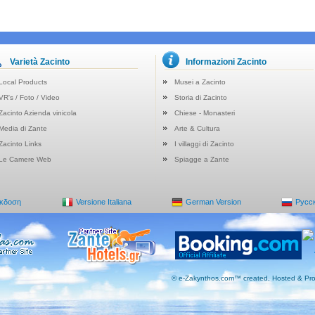
Varietà Zacinto
Informazioni Zacinto
Local Products
Musei a Zacinto
VR's / Foto / Video
Storia di Zacinto
Zacinto Azienda vinicola
Chiese - Monasteri
Media di Zante
Arte & Cultura
Zacinto Links
I villaggi di Zacinto
Le Camere Web
Spiagge a Zante
Έκδοση
Versione Italiana
German Version
Русс
© e-Zakynthos.com™ created, Hosted & Pro