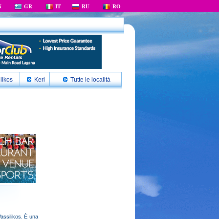
N
GR
IT
RU
RO
likos
Keri
Tutte le località
Vassilikos. È una