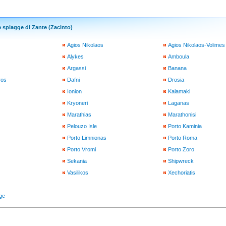
e spiagge di Zante (Zacinto)
Agios Nikolaos
Agios Nikolaos-Volimes
Alykes
Amboula
Argassi
Banana
ros
Dafni
Drosia
Ionion
Kalamaki
Kryoneri
Laganas
Marathias
Marathonisi
Pelouzo Isle
Porto Kaminia
Porto Limnionas
Porto Roma
Porto Vromi
Porto Zoro
Sekania
Shipwreck
Vasilikos
Xechoriatis
gge