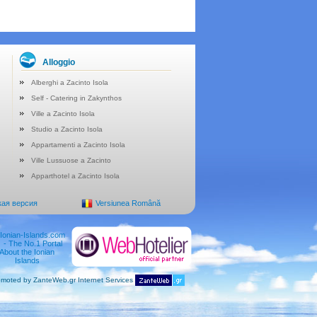
Alloggio
Alberghi a Zacinto Isola
Self - Catering in Zakynthos
Ville a Zacinto Isola
Studio a Zacinto Isola
Appartamenti a Zacinto Isola
Ville Lussuose a Zacinto
Apparthotel a Zacinto Isola
кая версия
Versiunea Română
moted by ZanteWeb.gr Internet Services