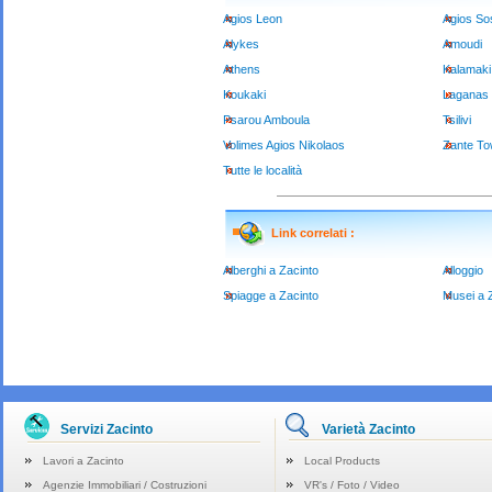
Agios Leon
Agios Sos
Alykes
Amoudi
Athens
Kalamaki
Koukaki
Laganas
Psarou Amboula
Tsilivi
Volimes Agios Nikolaos
Zante T
Tutte le località
Link correlati :
Alberghi a Zacinto
Alloggio
Spiagge a Zacinto
Musei a 
Servizi Zacinto
Varietà Zacinto
Lavori a Zacinto
Local Products
Agenzie Immobiliari / Costruzioni
VR's / Foto / Video