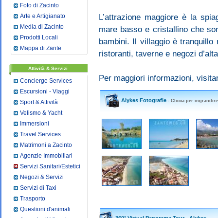
Foto di Zacinto
Arte e Artigianato
L’attrazione maggiore è la spia
Media di Zacinto
mare basso e cristallino che sono 
Prodotti Locali
bambini. Il villaggio è tranquillo
Mappa di Zante
ristoranti, taverne e negozi d’alt
Attività & Servizi
Per maggiori informazioni, visitar
Concierge Services
Escursioni - Viaggi
Alykes Fotografie
- Clicca per ingrandire
Sport & Attività
Velismo & Yacht
Immersioni
Travel Services
Matrimoni a Zacinto
Agenzie Immobiliari
Servizi Sanitari/Estetici
Negozi & Servizi
Servizi di Taxi
Trasporto
Questioni d'animali
360° Virtual Panorama Tour - Alykes