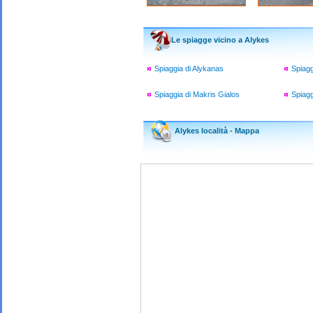
Le spiagge vicino a Alykes
Spiaggia di Alykanas
Spiagg
Spiaggia di Makris Gialos
Spiagg
Alykes località - Mappa