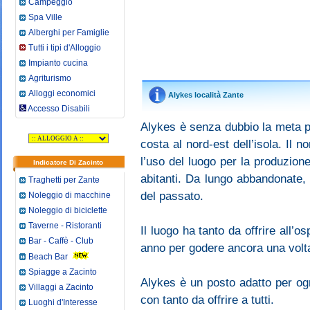
Campeggio
Spa Ville
Alberghi per Famiglie
Tutti i tipi d'Alloggio
Impianto cucina
Agriturismo
Alloggi economici
Alykes località Zante
Accesso Disabili
Alykes è senza dubbio la meta pi
costa al nord-est dell’isola. Il 
l’uso del luogo per la produzion
Indicatore Di Zacinto
abitanti. Da lungo abbandonate,
Traghetti per Zante
del passato.
Noleggio di macchine
Noleggio di biciclette
Taverne - Ristoranti
Il luogo ha tanto da offrire all’os
Bar - Caffè - Club
anno per godere ancora una volta
Beach Bar
Spiagge a Zacinto
Alykes è un posto adatto per og
Villaggi a Zacinto
con tanto da offrire a tutti.
Luoghi d'Interesse