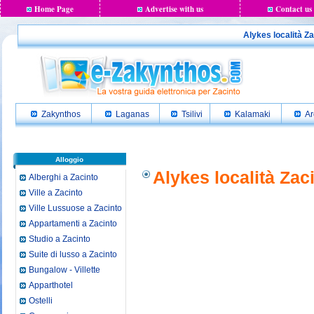
Home Page
Advertise with us
Contact us
Alykes località Za
Zakynthos
Laganas
Tsilivi
Kalamaki
Ar
Alloggio
Alykes località Zac
Alberghi a Zacinto
Ville a Zacinto
Ville Lussuose a Zacinto
Appartamenti a Zacinto
Studio a Zacinto
Suite di lusso a Zacinto
Bungalow - Villette
Apparthotel
Ostelli