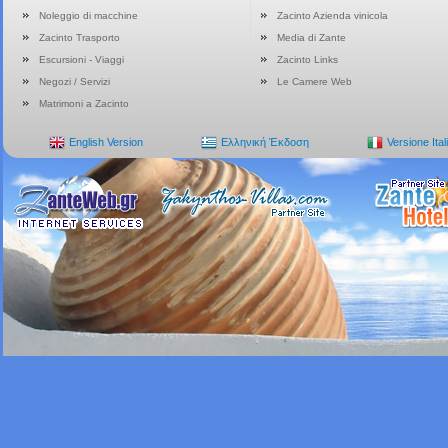
Noleggio di macchine
Zacinto Azienda vinicola
Zacinto Trasporto
Media di Zante
Escursioni - Viaggi
Zacinto Links
Negozi / Servizi
Le Camere Web
Matrimoni a Zacinto
English Version
Ελληνική Έκδοση
Versione Ital