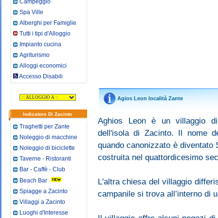
Campeggio
Spa Ville
Alberghi per Famiglie
Tutti i tipi d'Alloggio
Impianto cucina
Agriturismo
Alloggi economici
Accesso Disabili
Agios Leon località Zante
Indicatore Di Zacinto
Aghios Leon è un villaggio di
Traghetti per Zante
dell'isola di Zacinto. Il nome 
Noleggio di macchine
quando canonizzato è diventato S
Noleggio di biciclette
costruita nel quattordicesimo sec
Taverne - Ristoranti
Bar - Caffè - Club
Beach Bar
L'altra chiesa del villaggio differi
Spiagge a Zacinto
campanile si trova all’interno di 
Villaggi a Zacinto
Luoghi d'Interesse