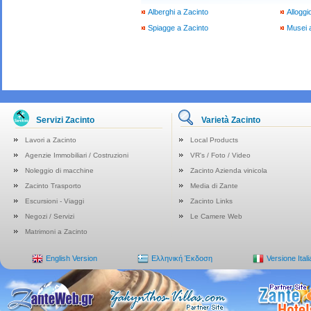
Alberghi a Zacinto
Alloggi
Spiagge a Zacinto
Musei 
Servizi Zacinto
Varietà Zacinto
Lavori a Zacinto
Local Products
Agenzie Immobiliari / Costruzioni
VR's / Foto / Video
Noleggio di macchine
Zacinto Azienda vinicola
Zacinto Trasporto
Media di Zante
Escursioni - Viaggi
Zacinto Links
Negozi / Servizi
Le Camere Web
Matrimoni a Zacinto
English Version
Ελληνική Έκδοση
Versione Ital