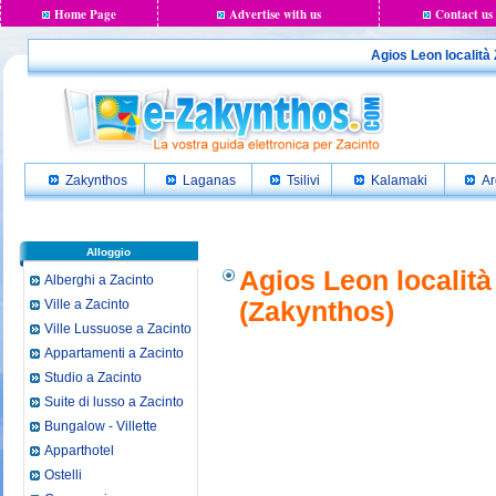
Home Page
Advertise with us
Contact us
Agios Leon località 
Zakynthos
Laganas
Tsilivi
Kalamaki
Ar
Alloggio
Agios Leon località
Alberghi a Zacinto
Ville a Zacinto
(Zakynthos)
Ville Lussuose a Zacinto
Appartamenti a Zacinto
Studio a Zacinto
Suite di lusso a Zacinto
Bungalow - Villette
Apparthotel
Ostelli