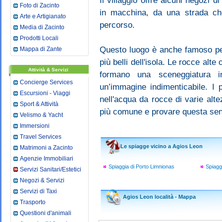
Il villaggio offre alcuni negozi d
Foto di Zacinto
in macchina, da una strada ch
Arte e Artigianato
percorso.
Media di Zacinto
Prodotti Locali
Questo luogo è anche famoso per
Mappa di Zante
più belli dell'isola. Le rocce alte
Attività & Servizi
formano una sceneggiatura i
Concierge Services
un’immagine indimenticabile. I 
Escursioni - Viaggi
nell'acqua da rocce di varie alt
Sport & Attività
più comune e provare questa sen
Velismo & Yacht
Immersioni
Travel Services
Le spiagge vicino a Agios Leon
Matrimoni a Zacinto
Agenzie Immobiliari
Spiaggia di Porto Limnionas
Spiagg
Servizi Sanitari/Estetici
Negozi & Servizi
Servizi di Taxi
Agios Leon località - Mappa
Trasporto
Questioni d'animali