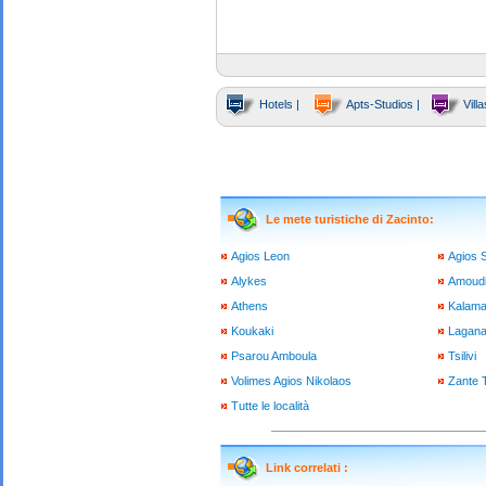
Hotels |
Apts-Studios |
Villa
Le mete turistiche di Zacinto:
Agios Leon
Agios S
Alykes
Amoud
Athens
Kalama
Koukaki
Lagan
Psarou Amboula
Tsilivi
Volimes Agios Nikolaos
Zante 
Tutte le località
Link correlati :