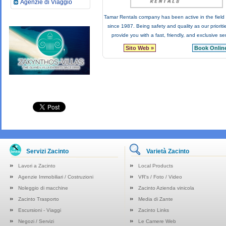
Agenzie di Viaggio
Tamar Rentals company has been active in the field 
since 1987. Being safety and quality as our prioritie
provide you with a fast, friendly, and exclusive ser
Sito Web »
Book Online
Servizi Zacinto
Varietà Zacinto
Lavori a Zacinto
Local Products
Agenzie Immobiliari / Costruzioni
VR's / Foto / Video
Noleggio di macchine
Zacinto Azienda vinicola
Zacinto Trasporto
Media di Zante
Escursioni - Viaggi
Zacinto Links
Negozi / Servizi
Le Camere Web