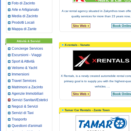
Foto di Zacinto
Arte e Artigianato
A car rental agency situated in Zakynthos town offe
Media di Zacinto
quality services for more than 23 years now..
Prodotti Locali
Sito Web »
Book Online
Mappa di Zante
Attività & Servizi
X-rentals - Vanato
Concierge Services
Escursioni - Viaggi
Sport & Attività
Velismo & Yacht
Immersioni
X Rentals, is a newly created automobile rental co
Travel Services
primary goal is to supply you with the highest-qua
vehicles. ...
Matrimoni a Zacinto
Agenzie Immobiliari
Sito Web »
Book Online
Servizi Sanitari/Estetici
Negozi & Servizi
Tamar Car Rentals - Zante Town
Servizi di Taxi
Trasporto
Questioni d'animali