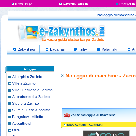
Home Page
Advertise with us
Contact us
Noleggio di macchine a
Zakynthos
Laganas
Tsilivi
Kalamaki
Ar
Alloggio
Noleggio di macchine - Zacin
Alberghi a Zacinto
Ville a Zacinto
Ville Lussuose a Zacinto
Appartamenti a Zacinto
Studio a Zacinto
Suite di lusso a Zacinto
Zante Noleggio di macchine
Bungalow - Villette
Apparthotel
M&A Rentals - Kalamaki
Ostelli