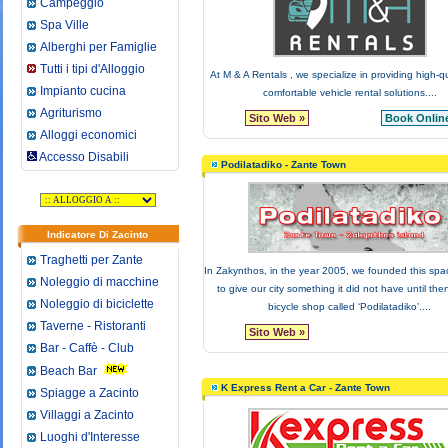
Campeggio
Spa Ville
Alberghi per Famiglie
Tutti i tipi d'Alloggio
At M & A Rentals , we specialize in providing high-q
Impianto cucina
comfortable vehicle rental solutions....
Agriturismo
Sito Web »
Book Online
Alloggi economici
Accesso Disabili
Podilatadiko - Zante Town
Indicatore Di Zacinto
Traghetti per Zante
In Zakynthos, in the year 2005, we founded this spa
Noleggio di macchine
to give our city something it did not have until then
Noleggio di biciclette
bicycle shop called ‘Podilatadiko’....
Taverne - Ristoranti
Sito Web »
Bar - Caffè - Club
Beach Bar
K Express Rent a Car - Zante Town
Spiagge a Zacinto
Villaggi a Zacinto
Luoghi d'Interesse