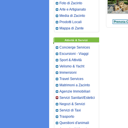
Foto di Zacinto
Arte e Artigianato
Media di Zacinto
Prodotti Locali
Prenota O
Mappa di Zante
Attività & Servizi
Concierge Services
Escursioni - Viaggi
Sport & Attività
Velismo & Yacht
Immersioni
Travel Services
Matrimoni a Zacinto
Agenzie Immobiliari
Servizi Sanitari/Estetici
Negozi & Servizi
Servizi di Taxi
Trasporto
Questioni d'animali