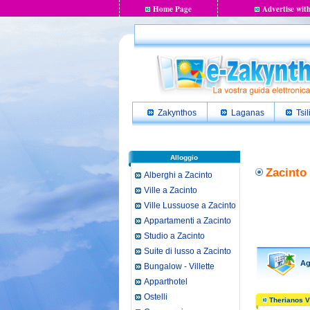
Home Page
Advertise with
Zakynthos
Laganas
Tsil
Alloggio
Zacinto
Alberghi a Zacinto
Ville a Zacinto
Ville Lussuose a Zacinto
Appartamenti a Zacinto
Studio a Zacinto
Suite di lusso a Zacinto
Agr
Bungalow - Villette
Apparthotel
Ostelli
Therianos Vi