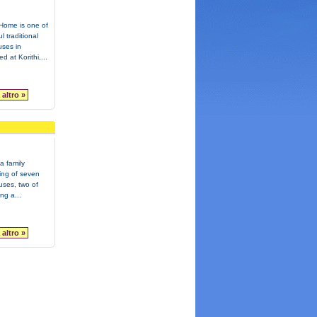
 Home is one of
l traditional
uses in
d at Korithi,...
altro »
a family
ing of seven
ses, two of
ng a...
altro »