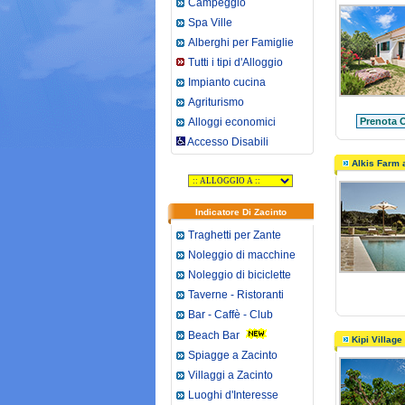
Campeggio
Spa Ville
Alberghi per Famiglie
Tutti i tipi d'Alloggio
Impianto cucina
Agriturismo
Alloggi economici
Prenota O
Accesso Disabili
Alkis Farm 
Indicatore Di Zacinto
Traghetti per Zante
Noleggio di macchine
Noleggio di biciclette
Taverne - Ristoranti
Bar - Caffè - Club
Beach Bar
Kipi Village 
Spiagge a Zacinto
Villaggi a Zacinto
Luoghi d'Interesse