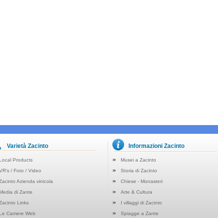
Varietà Zacinto
Informazioni Zacinto
Local Products
Musei a Zacinto
VR's / Foto / Video
Storia di Zacinto
Zacinto Azienda vinicola
Chiese - Monasteri
Media di Zante
Arte & Cultura
Zacinto Links
I villaggi di Zacinto
Le Camere Web
Spiagge a Zante