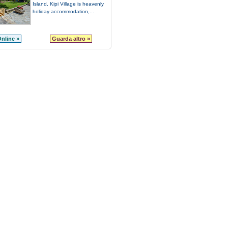
Island, Kipi Village is heavenly
holiday accommodation,...
nline »
Guarda altro »