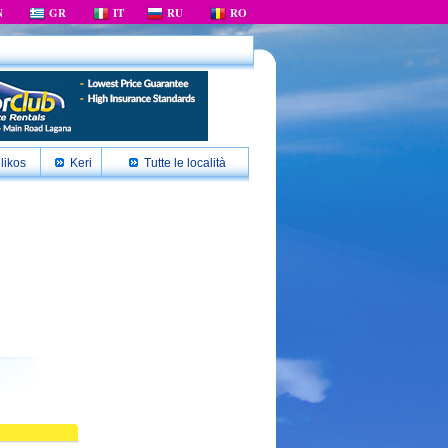
N
GR
IT
RU
RO
likos
Keri
Tutte le località