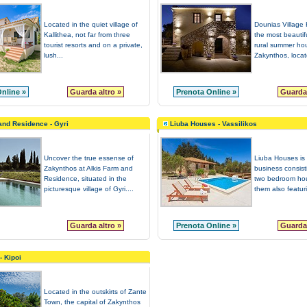
Located in the quiet village of
Dounias Village
Kallithea, not far from three
the most beautifu
tourist resorts and on a private,
rural summer ho
lush...
Zakynthos, locate
nline »
Guarda altro »
Prenota Online »
Guarda 
and Residence - Gyri
Liuba Houses - Vassilikos
Uncover the true essense of
Liuba Houses is 
Zakynthos at Alkis Farm and
business consist
Residence, situated in the
two bedroom hou
picturesque village of Gyri....
them also featuri
Guarda altro »
Prenota Online »
Guarda 
- Kipoi
Located in the outskirts of Zante
Town, the capital of Zakynthos