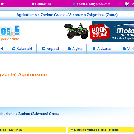
 us
Contact us
About e-zakynthos.com
E
Agriturismo a Zacinto Grecia - Vacanze a Zakynthos (Zante)
ivi
Kalamaki
Argassi
Alykes
Alykanas
Vasi
 (Zante) Agriturismo
iturismo a Zacinto (Zakyntos) Grecia
llas - Kallithea
Dounias Village Home - Korithi