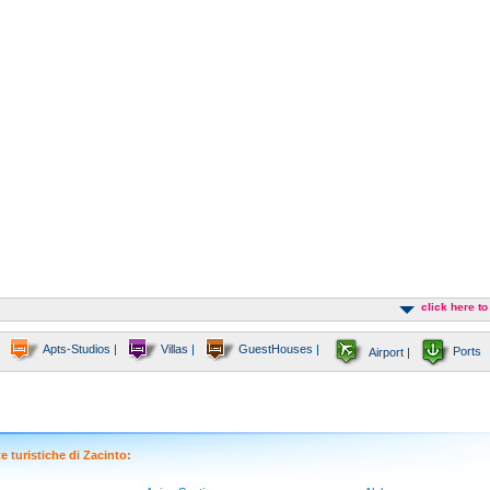
click here t
Apts-Studios |
Villas |
GuestHouses |
Ports
Airport |
e turistiche di Zacinto: