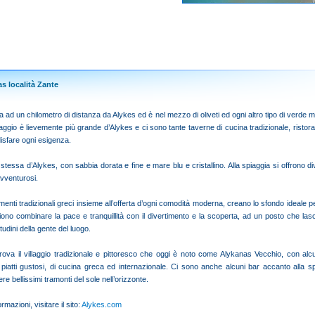
s località Zante
a ad un chilometro di distanza da Alykes ed è nel mezzo di oliveti ed ogni altro tipo di verde me
illaggio è lievemente più grande d’Alykes e ci sono tante taverne di cucina tradizionale, ristora
disfare ogni esigenza.
stessa d’Alykes, con sabbia dorata e fine e mare blu e cristallino. Alla spiaggia si offrono dive
avventurosi.
ementi tradizionali greci insieme all’offerta d’ogni comodità moderna, creano lo sfondo ideale pe
ono combinare la pace e tranquillità con il divertimento e la scoperta, ad un posto che las
itudini della gente del luogo.
 trova il villaggio tradizionale e pittoresco che oggi è noto come Alykanas Vecchio, con al
 piatti gustosi, di cucina greca ed internazionale. Ci sono anche alcuni bar accanto alla s
e bellissimi tramonti del sole nell’orizzonte.
rmazioni, visitare il sito:
Alykes.com