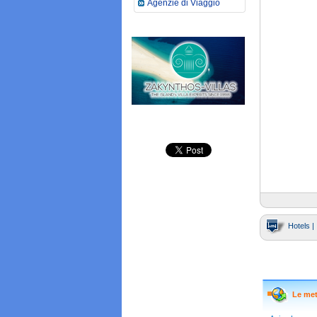
Agenzie di Viaggio
Hotels |
Le met