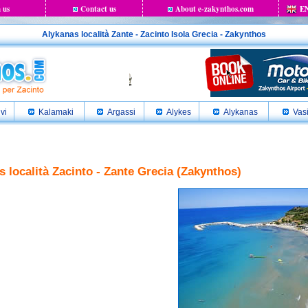
 us
Contact us
About e-zakynthos.com
E
Alykanas località Zante - Zacinto Isola Grecia - Zakynthos
ivi
Kalamaki
Argassi
Alykes
Alykanas
Vasi
 località Zacinto - Zante Grecia (Zakynthos)