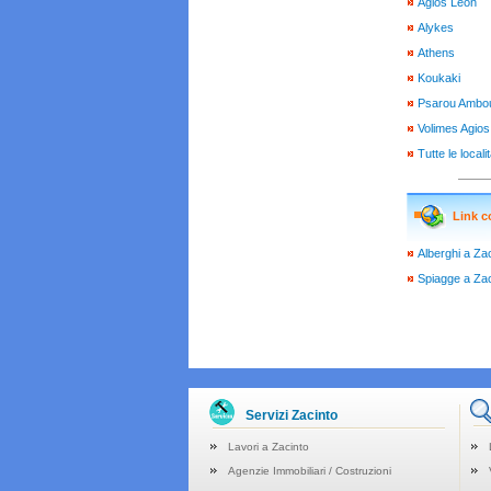
Agios Leon
Alykes
Athens
Koukaki
Psarou Ambo
Volimes Agios
Tutte le locali
Link co
Alberghi a Za
Spiagge a Zac
Servizi Zacinto
Lavori a Zacinto
Agenzie Immobiliari / Costruzioni