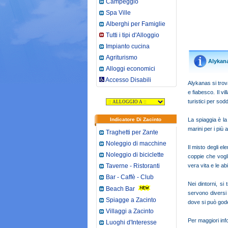
Campeggio
Spa Ville
Alberghi per Famiglie
Tutti i tipi d'Alloggio
Impianto cucina
Agriturismo
Alykana
Alloggi economici
Accesso Disabili
Alykanas si trov
e fiabesco. Il v
turistici per sod
Indicatore Di Zacinto
La spiaggia è la 
marini per i più 
Traghetti per Zante
Noleggio di macchine
Il misto degli el
Noleggio di biciclette
coppie che vogli
Taverne - Ristoranti
vera vita e le ab
Bar - Caffè - Club
Nei dintorni, si
Beach Bar
servono diversi
Spiagge a Zacinto
dove si può goder
Villaggi a Zacinto
Per maggiori info
Luoghi d'Interesse