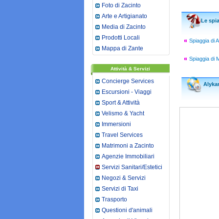
Foto di Zacinto
Arte e Artigianato
Le spi
Media di Zacinto
Prodotti Locali
Spiaggia di 
Mappa di Zante
Spiaggia di 
Attività & Servizi
Concierge Services
Alyka
Escursioni - Viaggi
Sport & Attività
Velismo & Yacht
Immersioni
Travel Services
Matrimoni a Zacinto
Agenzie Immobiliari
Servizi Sanitari/Estetici
Negozi & Servizi
Servizi di Taxi
Trasporto
Questioni d'animali