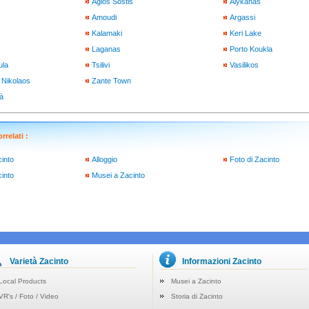
Agios Sostis
Alykanas
Amoudi
Argassi
Kalamaki
Keri Lake
Laganas
Porto Koukla
ula
Tsilivi
Vasilikos
 Nikolaos
Zante Town
tà
rrelati :
cinto
Alloggio
Foto di Zacinto
into
Musei a Zacinto
Varietà Zacinto
Informazioni Zacinto
Local Products
Musei a Zacinto
VR's / Foto / Video
Storia di Zacinto