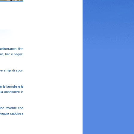
diterraneo, fitto
nti, bar e negozi
rsi tipi di sport
r le famiglie e le
cia conoscere la
cune taverne che
piaggia sabbiosa