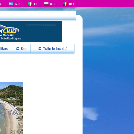
N
GR
IT
RU
RO
likos
Keri
Tutte le località