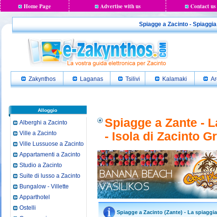
Home Page
Advertise with us
Contact us
Spiagge a Zacinto - Spiaggi
Zakynthos
Laganas
Tsilivi
Kalamaki
Ar
Alloggio
Spiagge a Zante - 
Alberghi a Zacinto
Ville a Zacinto
- Isola di Zacinto G
Ville Lussuose a Zacinto
Appartamenti a Zacinto
Studio a Zacinto
Suite di lusso a Zacinto
Bungalow - Villette
Apparthotel
Ostelli
Spiagge a Zacinto (Zante) - La spiaggi