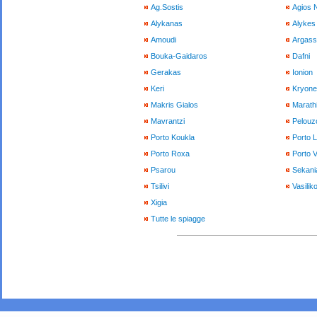
Ag.Sostis
Agios 
Alykanas
Alykes
Amoudi
Argass
Bouka-Gaidaros
Dafni
Gerakas
Ionion
Keri
Kryone
Makris Gialos
Marath
Mavrantzi
Pelouzo
Porto Koukla
Porto 
Porto Roxa
Porto 
Psarou
Sekani
Tsilivi
Vasilik
Xigia
Tutte le spiagge