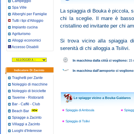
Campeggio
Spa Ville
La spiaggia di Bouka è piccola, s
Alberghi per Famiglie
chi la sceglie. Il mare è bass
Tutti i tipi d'Alloggio
cristallino ed invitante per chi a
Impianto cucina
Agriturismo
Si trova vicino alla spiaggia d
Alloggi economici
Accesso Disabili
serenità di chi alloggia a Tsilivi.
In macchina dalla città ci vogliono
:
15 
Indicatore Di Zacinto
In macchina dall'aeroporto ci vogliono
Traghetti per Zante
Noleggio di macchine
Noleggio di biciclette
Taverne - Ristoranti
Le spiagge vicino a Bouka-Gaidaros
Bar - Caffè - Club
Spiaggia di Amboula
Spiagg
Beach Bar
Spiagge a Zacinto
Spiaggia di Tsilivi
Villaggi a Zacinto
Luoghi d'Interesse