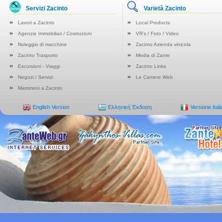
Servizi Zacinto
Varietà Zacinto
Lavori a Zacinto
Local Products
Agenzie Immobiliari / Costruzioni
VR's / Foto / Video
Noleggio di macchine
Zacinto Azienda vinicola
Zacinto Trasporto
Media di Zante
Escursioni - Viaggi
Zacinto Links
Negozi / Servizi
Le Camere Web
Matrimoni a Zacinto
English Version
Ελληνική Έκδοση
Versione Ital