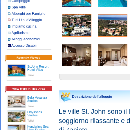
Campeggio
Spa Ville
Alberghi per Famiglie
Tutti i tipi d'Alloggio
Impianto cucina
Agriturismo
Alloggi economici
Accesso Disabili
Recently Viewed
St.John Resort
Hotel-Villas
Tsilivi
View More In This Area
Descrizione dell’alloggio
Bella Vacanza
Studios
Tsilivi
Le ville St. John sono il
Odysseas
Studios
soggiorno rilassante e di
Tsilivi
Kondarinis Sea
View Studios