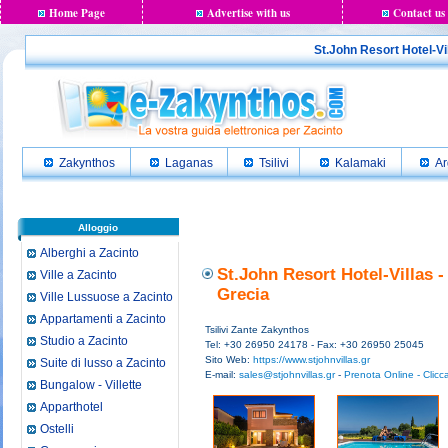
Home Page
Advertise with us
Contact us
St.John Resort Hotel-Vill
Zakynthos
Laganas
Tsilivi
Kalamaki
Ar
Alloggio
Alberghi a Zacinto
St.John Resort Hotel-Villas -
Ville a Zacinto
Grecia
Ville Lussuose a Zacinto
Appartamenti a Zacinto
Tsilivi Zante Zakynthos
Studio a Zacinto
Tel: +30 26950 24178 - Fax: +30 26950 25045
Sito Web:
https://www.stjohnvillas.gr
Suite di lusso a Zacinto
E-mail:
sales@stjohnvillas.gr
-
Prenota Online - Clicc
Bungalow - Villette
Apparthotel
Ostelli