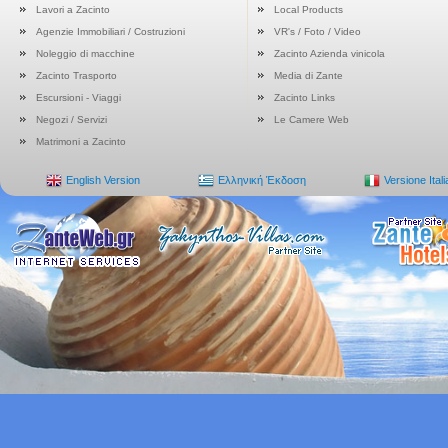
Lavori a Zacinto
Local Products
Agenzie Immobiliari / Costruzioni
VR's / Foto / Video
Noleggio di macchine
Zacinto Azienda vinicola
Zacinto Trasporto
Media di Zante
Escursioni - Viaggi
Zacinto Links
Negozi / Servizi
Le Camere Web
Matrimoni a Zacinto
English Version
Ελληνική Έκδοση
Versione Ital