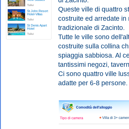
di Zacinto.
Tsilivi
Queste ville di quattro s
St.John Resort
Hotel-Villas
costruite ed arredate i
Tsilivi
St Denis Apart
tradizionale di Zacinto.
Hotel
Tsilivi
Tutte le ville sono dell'a
costruite sulla collina ch
spiaggia sabbiosa. Al ce
tantissimi negozi, tavern
Ci sono quattro ville lu
adatte per 6-8 persone.
Comodità dell’alloggio
Villa di 3+ came
Tipo di camera