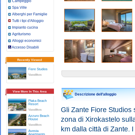
Campeggio
Spa Ville
Alberghi per Famiglie
Tutti i tipi d'Alloggio
Impianto cucina
Agriturismo
Alloggi economici
Accesso Disabili
Recently Viewed
Fiore Studios
Vassilikos
View More In This Area
Descrizione dell’alloggio
Plaka Beach
Resort
Gli Zante Fiore Studios 
Vassilikos
Azzuro Beach
zona di Xirokastelo sulla
House
Vassilikos
km dalla città di Zante.
Avesta
Apartments