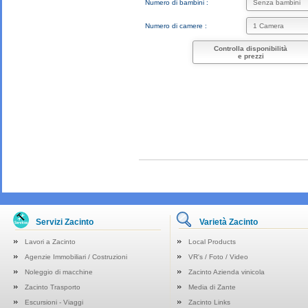
Numero di bambini :
Numero di camere :
Controlla disponibilità
e prezzi
Servizi Zacinto
Varietà Zacinto
Lavori a Zacinto
Local Products
Agenzie Immobiliari / Costruzioni
VR's / Foto / Video
Noleggio di macchine
Zacinto Azienda vinicola
Zacinto Trasporto
Media di Zante
Escursioni - Viaggi
Zacinto Links