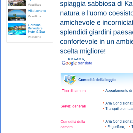
spiaggia sabbiosa di Ka
Vassilikos
Villa Levante
natura e l'uomo coesisto
Vassilikos
amichevole e incorniciat
Gerakas
Belvedere
splendidi giardini paesa
Hotel & Spa
Vassilikos
confortevole in un ambie
scelta migliore!
Comodità dell’alloggio
Appartamento di
Tipo di camera
Aria Condiziona
Servizi generali
Tranquillo e rila
Aria Condiziona
Comodità della
Frigorifero,
camera