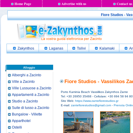
Home Page
Advertise with us
Contact us
Fiore Studios - Vass
Zakynthos
Laganas
Tsilivi
Kalamaki
Ar
Alloggio
Alberghi a Zacinto
Fiore Studios - Vassilikos Za
Ville a Zacinto
Ville Lussuose a Zacinto
Porto Kaminia Beach Vassilikos Zakynthos Zante
Appartamenti a Zacinto
Tel: +30 26950 35468 - Cellulare: +30 694 58 94 8
Studio a Zacinto
Sito Web:
https://www.zantefiorestudios.gr
E-mail:
zantefiorestudios@gmail.com
-
Prenota Online
Suite di lusso a Zacinto
Bungalow - Villette
Apparthotel
Ostelli