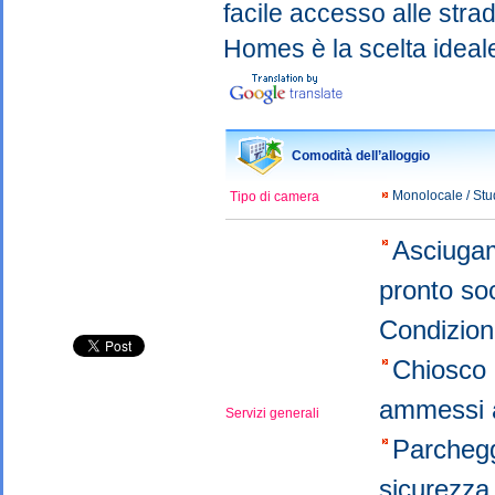
facile accesso alle stra
Homes è la scelta ideal
Comodità dell’alloggio
Monolocale / St
Tipo di camera
Asciugam
pronto s
Condizio
Chiosco 
ammessi a
Servizi generali
Parchegg
sicurezza