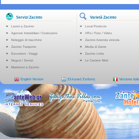
Servizi Zacinto
Varietà Zacinto
Lavori a Zacinto
Local Products
Agenzie Immobiliari / Costruzioni
VR's / Foto / Video
Noleggio di macchine
Zacinto Azienda vinicola
Zacinto Trasporto
Media di Zante
Escursioni - Viaggi
Zacinto Links
Negozi / Servizi
Le Camere Web
Matrimoni a Zacinto
English Version
Ελληνική Έκδοση
Versione Ital