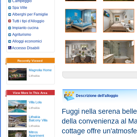
Campeggio
Spa Ville
Alberghi per Famiglie
Tutti i tipi d'Alloggio
Impianto cucina
Agriturismo
Alloggi economici
Accesso Disabili
Recently Viewed
Magnolia Home
Lithakia
View More In This Area
Descrizione dell’alloggio
Villa Lola
Lithakia
Fuggi nella serena bell
Lithakia
della convenienza al Ma
Balcony Villa
Lithakia
cottage offre un'atmosfe
Mitros
Apartment