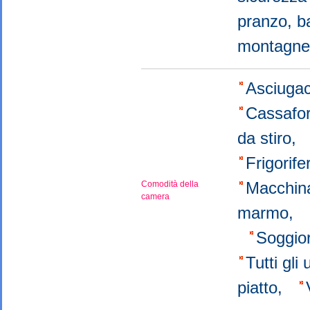
pranzo, b
montagn
Asciugac
Cassafo
da stiro,
Frigorif
Macchina
Comodità della
camera
marmo,
Soggio
Tutti gli
piatto,