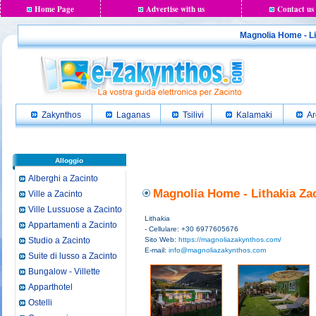
Home Page
Advertise with us
Contact us
Magnolia Home - Lit
Zakynthos
Laganas
Tsilivi
Kalamaki
Ar
Alloggio
Alberghi a Zacinto
Magnolia Home - Lithakia Zac
Ville a Zacinto
Ville Lussuose a Zacinto
Lithakia
Appartamenti a Zacinto
- Cellulare: +30 6977605676
Studio a Zacinto
Sito Web:
https://magnoliazakynthos.com/
E-mail:
info@magnoliazakynthos.com
Suite di lusso a Zacinto
Bungalow - Villette
Apparthotel
Ostelli