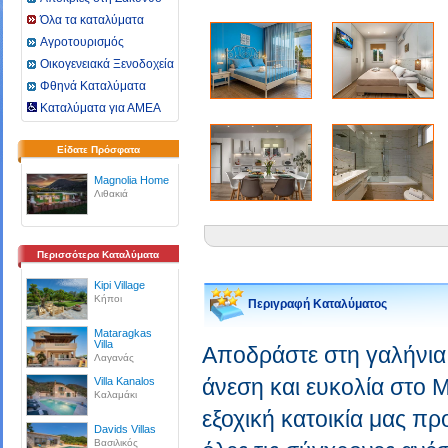
Όλα τα καταλύματα
Αγροτουρισμός
Οικογενειακά Ξενοδοχεία
Φθηνά Καταλύματα
Καταλύματα για ΑΜΕΑ
Είδατε Πρόσφατα
Magnolia Home
Λιθακιά
Περισσότερα Καταλύματα
Kipi Village
Κήποι
Περιγραφή Καταλύματος
Mataragkas
Villa
Αποδράστε στη γαλήνια 
Λαγανάς
άνεση και ευκολία στο M
Villa Kanalos
Καλαμάκι
εξοχική κατοικία μας πρ
Davids Villas
Βασιλικός