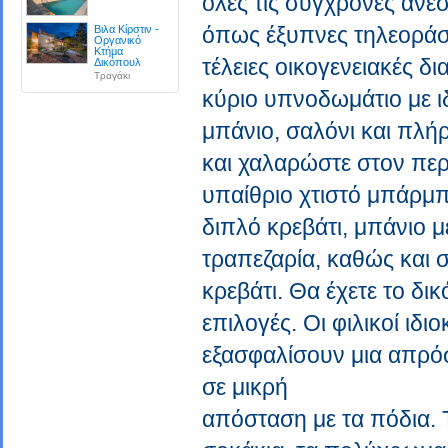
όλες τις σύγχρονες ανέσ
όπως έξυπνες τηλεοράσει
Βιλα Κίρστιν -
Οργανικό
Κτήμα
τέλειες οικογενειακές δ
Δικόπουλ
Τραγάκι
κύριο υπνοδωμάτιο με ι
μπάνιο, σαλόνι και πλή
και χαλαρώστε στον πε
υπαίθριο χτιστό μπάρμπ
διπλό κρεβάτι, μπάνιο 
τραπεζαρία, καθώς και 
κρεβάτι. Θα έχετε το δι
επιλογές. Οι φιλικοί ιδι
εξασφαλίσουν μια απρόσ
σε μικρή
απόσταση με τα πόδια. 