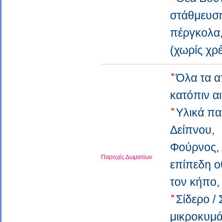
στάθμευσ
πέργκολα,
(χωρίς χ
Όλα τα α
κατόπιν α
Υλικά πα
Δείπνου,
Φούρνος
Παροχές Δωματίων
επίπεδη 
τον κήπο
Σίδερο /
μικροκυμ