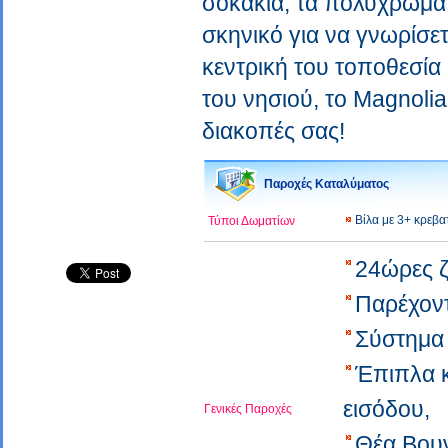
σοκάκια, τα πολύχρωμα σπ
σκηνικό για να γνωρίσε
κεντρική του τοποθεσία
του νησιού, το Magnolia
διακοπές σας!
Παροχές Καταλύματος
Βίλα με 3+ κρεβ
Τύποι Δωματίων
24ώρες 
Παρέχοντ
Σύστημα
Έπιπλα 
εισόδου,
Γενικές Παροχές
Θέα Βου