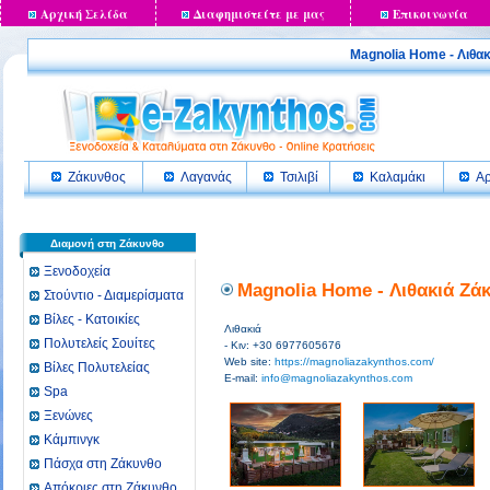
Αρχική Σελίδα
Διαφημιστείτε με μας
Επικοινωνία
Magnolia Home - Λι
Ζάκυνθος
Λαγανάς
Τσιλιβί
Καλαμάκι
Αρ
Διαμονή στη Ζάκυνθο
Ξενοδοχεία
Magnolia Home - Λιθακιά Ζά
Στούντιο - Διαμερίσματα
Βίλες - Κατοικίες
Λιθακιά
Πολυτελείς Σουίτες
- Κιν: +30 6977605676
Web site:
https://magnoliazakynthos.com/
Βίλες Πολυτελείας
E-mail:
info@magnoliazakynthos.com
Spa
Ξενώνες
Κάμπινγκ
Πάσχα στη Ζάκυνθο
Απόκριες στη Ζάκυνθο