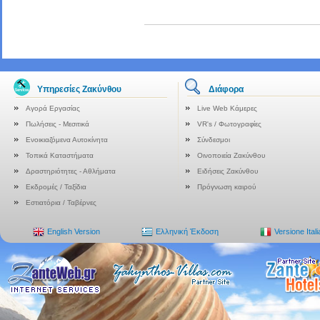
Υπηρεσίες Ζακύνθου
Διάφορα
Αγορά Εργασίας
Live Web Κάμερες
Πωλήσεις - Μεσιτικά
VR's / Φωτογραφίες
Ενοικιαζόμενα Αυτοκίνητα
Σύνδεσμοι
Τοπικά Καταστήματα
Οινοποιεία Ζακύνθου
Δραστηριότητες - Αθλήματα
Ειδήσεις Ζακύνθου
Εκδρομές / Ταξίδια
Πρόγνωση καιρού
Εστιατόρια / Ταβέρνες
English Version
Ελληνική Έκδοση
Versione Ital