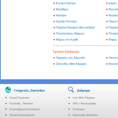
Ενετικό Κάστρο
Καμπί 
Μυζήθρες
Μουσεί
Ναυάγιο
Νησάκι
Νησάκι Πελούζο
Πόρτο 
Παραλία Ναυάγιο (θέα-εξέδρα)
Παραλί
Πλατεία Αγίου Μάρκου
Πλατεί
Φάρος στο Κορίθι
Φάρος 
Σχετικοί Σύνδεσμοι
Παραλίες στη Ζάκυνθο
Οικολο
Ζάκυνθος Web Κάμερες
Μουσεί
Υπηρεσίες Ζακύνθου
Διάφορα
Αγορά Εργασίας
Live Web Κάμερες
Πωλήσεις - Μεσιτικά
VR's / Φωτογραφίες
Ενοικιαζόμενα Αυτοκίνητα
Σύνδεσμοι
Τοπικά Καταστήματα
Οινοποιεία Ζακύνθου