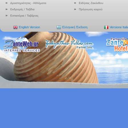
Δραστηριότητες - Αθλήματα
Ειδήσεις Ζακύνθου
Εκδρομές / Ταξίδια
Πρόγνωση καιρού
Εστιατόρια / Ταβέρνες
English Version
Ελληνική Έκδοση
Versione Ital