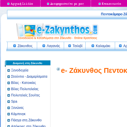
Αρχική Σελίδα
Διαφημιστείτε με μας
Επικοινωνία
Πεντοκάμαρο Ζ
Ζάκυνθος
Λαγανάς
Τσιλιβί
Καλαμάκι
Αρ
Διαμονή στη Ζάκυνθο
e- Ζάκυνθος Πεντο
Ξενοδοχεία
Στούντιο - Διαμερίσματα
Βίλες - Κατοικίες
Βίλες Πολυτελείας
Πολυτελείς Σουίτες
Spa
Ξενώνες
Κάμπινγκ
Πάσχα στη Ζάκυνθο
Απόκριες στη Ζάκυνθο