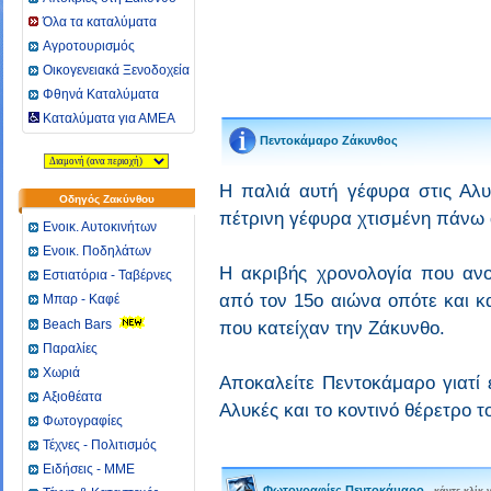
Όλα τα καταλύματα
Αγροτουρισμός
Οικογενειακά Ξενοδοχεία
Φθηνά Καταλύματα
Καταλύματα για ΑΜΕΑ
Πεντοκάμαρο Ζάκυνθος
Η παλιά αυτή γέφυρα στις Αλυκ
Οδηγός Ζακύνθου
πέτρινη γέφυρα χτισμένη πάνω 
Ενοικ. Αυτοκινήτων
Ενοικ. Ποδηλάτων
Η ακριβής χρονολογία που ανο
Εστιατόρια - Ταβέρνες
από τον 15ο αιώνα οπότε και κ
Μπαρ - Καφέ
Beach Bars
που κατείχαν την Ζάκυνθο.
Παραλίες
Χωριά
Αποκαλείτε Πεντοκάμαρο γιατί 
Αξιοθέατα
Αλυκές και το κοντινό θέρετρο τ
Φωτογραφίες
Τέχνες - Πολιτισμός
Ειδήσεις - ΜΜΕ
Φωτογραφίες Πεντοκάμαρο
- κάντε κλίκ 