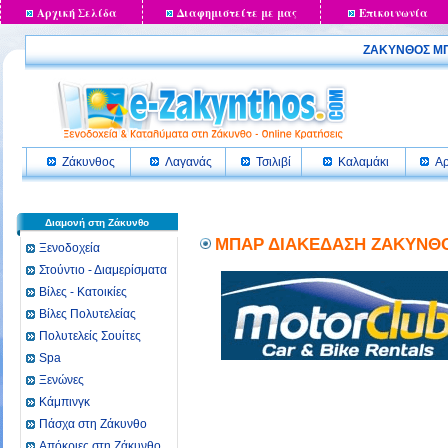
Αρχική Σελίδα
Διαφημιστείτε με μας
Επικοινωνία
ΖΑΚΥΝΘΟΣ ΜΠ
Ζάκυνθος
Λαγανάς
Τσιλιβί
Καλαμάκι
Αρ
Διαμονή στη Ζάκυνθο
ΜΠΑΡ ΔΙΑΚΕΔΑΣΗ ΖΑΚΥΝΘΟΣ
Ξενοδοχεία
Στούντιο - Διαμερίσματα
Βίλες - Κατοικίες
Βίλες Πολυτελείας
Πολυτελείς Σουίτες
Spa
Ξενώνες
Κάμπινγκ
Πάσχα στη Ζάκυνθο
Απόκριες στη Ζάκυνθο