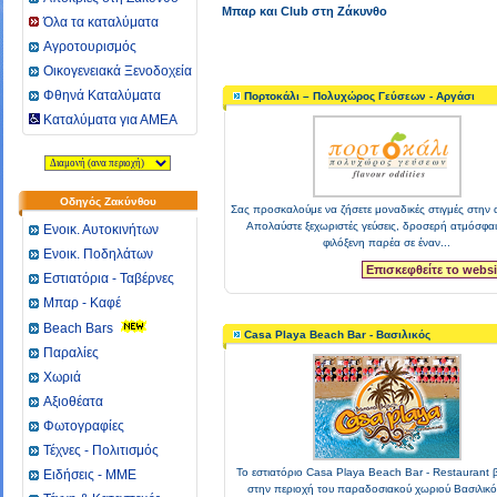
Μπαρ και Club στη Ζάκυνθο
Όλα τα καταλύματα
Αγροτουρισμός
Οικογενειακά Ξενοδοχεία
Φθηνά Καταλύματα
Πορτοκάλι – Πολυχώρος Γεύσεων - Αργάσι
Καταλύματα για ΑΜΕΑ
Οδηγός Ζακύνθου
Σας προσκαλούμε να ζήσετε μοναδικές στιγμές στην 
Απολαύστε ξεχωριστές γεύσεις, δροσερή ατμόσφαι
Ενοικ. Αυτοκινήτων
φιλόξενη παρέα σε έναν...
Ενοικ. Ποδηλάτων
Επισκεφθείτε το websi
Εστιατόρια - Ταβέρνες
Μπαρ - Καφέ
Beach Bars
Casa Playa Beach Bar - Βασιλικός
Παραλίες
Χωριά
Αξιοθέατα
Φωτογραφίες
Τέχνες - Πολιτισμός
Το εστιατόριο Casa Playa Beach Bar - Restaurant β
Ειδήσεις - ΜΜΕ
στην περιοχή του παραδοσιακού χωριού Βασιλικό