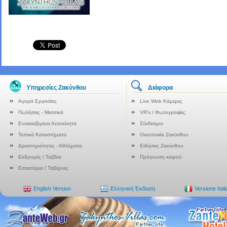
Υπηρεσίες Ζακύνθου
Διάφορα
Αγορά Εργασίας
Live Web Κάμερες
Πωλήσεις - Μεσιτικά
VR's / Φωτογραφίες
Ενοικιαζόμενα Αυτοκίνητα
Σύνδεσμοι
Τοπικά Καταστήματα
Οινοποιεία Ζακύνθου
Δραστηριότητες - Αθλήματα
Ειδήσεις Ζακύνθου
Εκδρομές / Ταξίδια
Πρόγνωση καιρού
Εστιατόρια / Ταβέρνες
English Version
Ελληνική Έκδοση
Versione Ital