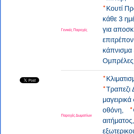
Κουτί Π
κάθε 3 ημ
για αποσ
Γενικές Παροχές
επιτρέπον
κάπνισμα 
Ομπρέλε
Κλιματι
Τραπεζι
μαγειρικά
οθόνη,
Παροχές Δωματίων
αιτήματο
εξωτερικ