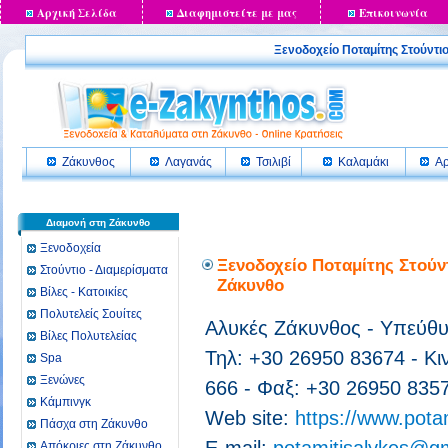
Αρχική Σελίδα
Διαφημιστείτε με μας
Επικοινωνία
Ξενοδοχείο Ποταμίτης Στούν
Ζάκυνθος
Λαγανάς
Τσιλιβί
Καλαμάκι
Αρ
Διαμονή στη Ζάκυνθο
Ξενοδοχεία
Ξενοδοχείο Ποταμίτης Στούντ
Στούντιο - Διαμερίσματα
Ζάκυνθο
Βίλες - Κατοικίες
Πολυτελείς Σουίτες
Αλυκές Ζάκυνθος - Υπεύθ
Βίλες Πολυτελείας
Τηλ: +30 26950 83674 - Κι
Spa
Ξενώνες
666 - Φαξ: +30 26950 835
Κάμπινγκ
Web site:
https://www.potam
Πάσχα στη Ζάκυνθο
Απόκριες στη Ζάκυνθο