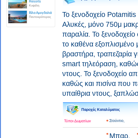
Resorts
Κυψέλη
Το ξενοδοχείο Potamitis 
Βίλα Αμυγδαλιά
Παντοκράτορας
Αλυκές, μόνο 750μ μακ
παραλία. Το ξενοδοχείο 
το καθένα εξοπλισμένο μ
βραστήρα, τραπεζαρία για
smart τηλεόραση, καθώς
ντους. Το ξενοδοχείο απε
καθώς και πισίνα που π
υπαίθρια ντους, ξαπλώστ
Παροχές Καταλύματος
Στούντιο,
Τύποι Δωματίων
Μπαρ,