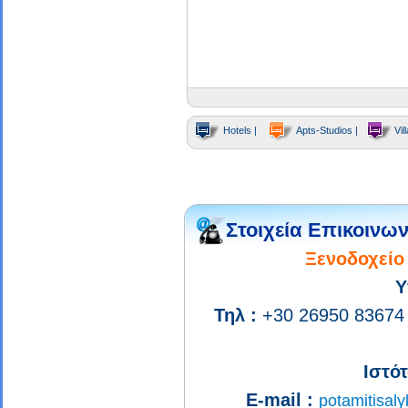
Hotels |
Apts-Studios |
Vill
Στοιχεία Επικοινων
Ξενοδοχείο 
Υ
Τηλ :
+30 26950 83674
Ιστότ
E-mail :
potamitisal