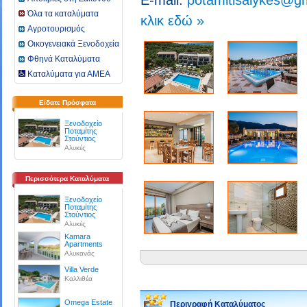
E-mail:
potamitisalykes@g
Όλα τα καταλύματα
κλικ εδώ »
Αγροτουρισμός
Οικογενειακά Ξενοδοχεία
Φθηνά Καταλύματα
Καταλύματα για ΑΜΕΑ
Είδατε Πρόσφατα
Ξενοδοχείο
Ποταμίτης
Στούντιος
Αλυκές
Περισσότερα Καταλύματα
Ξενοδοχείο
Ποταμίτης
Στούντιος
Αλυκές
Kamara
Apartments
Αλυκανάς
Villa Verde
Καλλιθέα
Omega Estate
Περιγραφή Καταλύματος