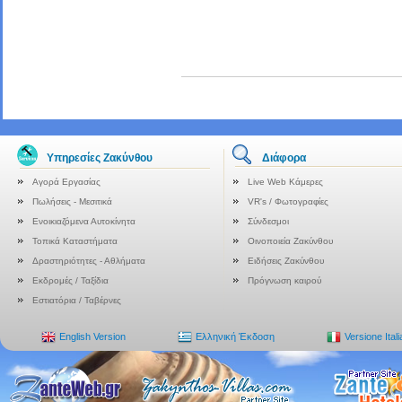
Υπηρεσίες Ζακύνθου
Διάφορα
Αγορά Εργασίας
Live Web Κάμερες
Πωλήσεις - Μεσιτικά
VR's / Φωτογραφίες
Ενοικιαζόμενα Αυτοκίνητα
Σύνδεσμοι
Τοπικά Καταστήματα
Οινοποιεία Ζακύνθου
Δραστηριότητες - Αθλήματα
Ειδήσεις Ζακύνθου
Εκδρομές / Ταξίδια
Πρόγνωση καιρού
Εστιατόρια / Ταβέρνες
English Version
Ελληνική Έκδοση
Versione Ital