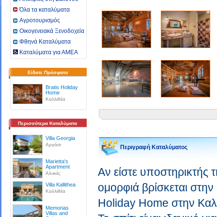
Όλα τα καταλύματα
Αγροτουρισμός
Οικογενειακά Ξενοδοχεία
Φθηνά Καταλύματα
Καταλύματα για ΑΜΕΑ
Είδατε Πρόσφατα
Bratis Holiday
Home
Καλλιθέα
Περισσότερα Καταλύματα
Villa Georgia
Αργάσι
Περιγραφή Καταλύματος
Marietta's
Apartment
Αν είστε υποστηρικτής τ
Αλυκές
ομορφιά βρίσκεται στην 
Villa Kallithea
Καλλιθέα
Holiday Home στην Καλλι
Memorias
Villas and