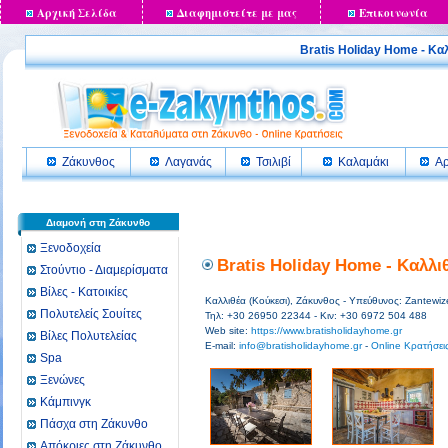
Αρχική Σελίδα
Διαφημιστείτε με μας
Επικοινωνία
Bratis Holiday Home - 
Ζάκυνθος
Λαγανάς
Τσιλιβί
Καλαμάκι
Αρ
Διαμονή στη Ζάκυνθο
Ξενοδοχεία
Bratis Holiday Home - Καλλι
Στούντιο - Διαμερίσματα
Βίλες - Κατοικίες
Καλλιθέα (Κούκεσι), Ζάκυνθος - Υπεύθυνος: Zantewize
Πολυτελείς Σουίτες
Τηλ: +30 26950 22344 - Κιν: +30 6972 504 488
Web site:
https://www.bratisholidayhome.gr
Βίλες Πολυτελείας
E-mail:
info@bratisholidayhome.gr
-
Online Κρατήσεις
Spa
Ξενώνες
Κάμπινγκ
Πάσχα στη Ζάκυνθο
Απόκριες στη Ζάκυνθο