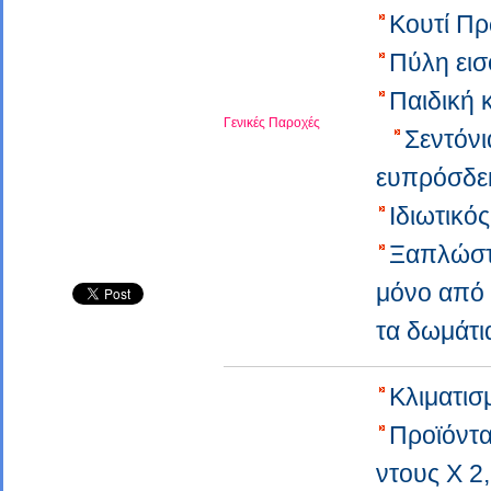
Κουτί Π
Πύλη ει
Παιδική 
Γενικές Παροχές
Σεντόνι
ευπρόσδε
Ιδιωτικό
Ξαπλώστ
μόνο από
τα δωμάτι
Κλιματι
Προϊόντ
ντους X 2