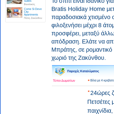
Το σπίτι είναι ιδανικό 
Suites
Βασιλικός
Bratis Holiday Home με
Come Si Deve
City
Apartments
παραδοσιακά χτισμένο σ
Πόλη Ζακύνθου
φιλοξενήσει μέχρι 8 άτομ
προσφέρει, μεταξύ άλλω
απόδραση. Ελάτε να απο
Μπράτης, σε ρομαντικό 
χωριό της Ζακύνθου.
Παροχές Καταλύματος
Βίλα με 4 κρεβα
Τύποι Δωματίων
24ώρες 
Πετσέτες
παιχνίδια