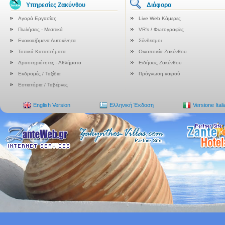
Υπηρεσίες Ζακύνθου
Διάφορα
Αγορά Εργασίας
Live Web Κάμερες
Πωλήσεις - Μεσιτικά
VR's / Φωτογραφίες
Ενοικιαζόμενα Αυτοκίνητα
Σύνδεσμοι
Τοπικά Καταστήματα
Οινοποιεία Ζακύνθου
Δραστηριότητες - Αθλήματα
Ειδήσεις Ζακύνθου
Εκδρομές / Ταξίδια
Πρόγνωση καιρού
Εστιατόρια / Ταβέρνες
English Version
Ελληνική Έκδοση
Versione Ital