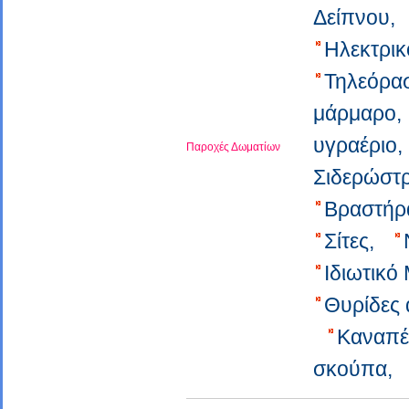
Δείπνου,
Ηλεκτρι
Τηλεόρα
μάρμαρο
υγραέριο
Παροχές Δωματίων
Σιδερώστ
Βραστήρ
Σίτες,
Ιδιωτικό
Θυρίδες
Καναπέ
σκούπα,