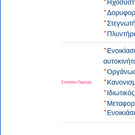
Ηχοσύσ
Δορυφορ
Στεγνωτ
Πλυντήρ
Ενοικία
αυτοκινή
Οργάνω
Κανονισ
Επιπλέον Παροχές
Ιδιωτικό
Μεταφορά
Ενοικιά