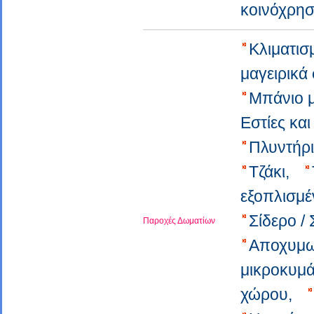
κοινόχρη
Κλιματισ
μαγειρικά
Μπάνιο 
Εστίες κα
Πλυντήρ
Τζάκι,
εξοπλισμέ
Σίδερο /
Παροχές Δωματίων
Αποχυμ
μικροκυμ
χώρου,