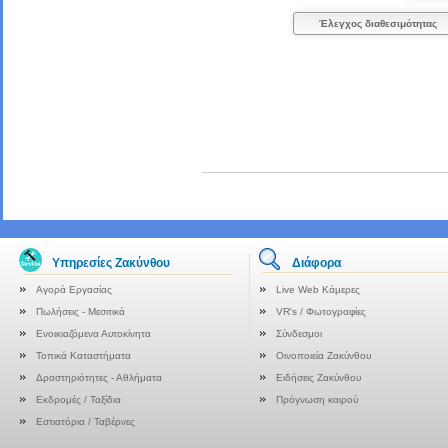
Έλεγχος διαθεσιμότητας
Υπηρεσίες Ζακύνθου
Διάφορα
Αγορά Εργασίας
Live Web Κάμερες
Πωλήσεις - Μεσιτικά
VR's / Φωτογραφίες
Ενοικιαζόμενα Αυτοκίνητα
Σύνδεσμοι
Τοπικά Καταστήματα
Οινοποιεία Ζακύνθου
Δραστηριότητες - Αθλήματα
Ειδήσεις Ζακύνθου
Εκδρομές / Ταξίδια
Πρόγνωση καιρού
Εστιατόρια / Ταβέρνες