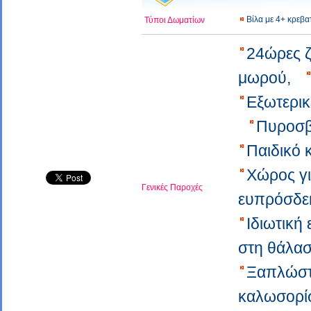
Βίλα με 4+ κρεβ
Τύποι Δωματίων
24ώρες 
μωρού,
Εξωτερικ
Πυροσβ
Παιδικό
Χώρος γ
Γενικές Παροχές
ευπρόσδε
Ιδιωτική
στη θάλα
Ξαπλώστ
καλωσορί