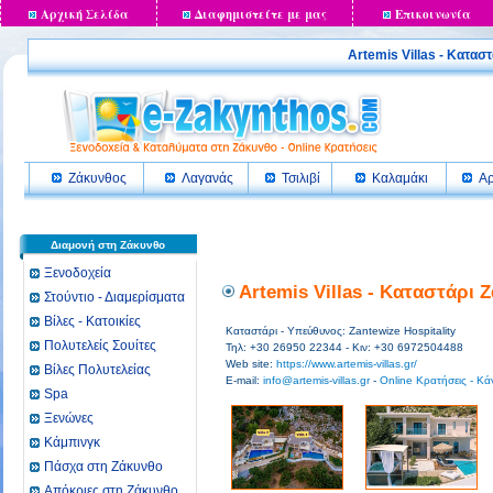
Αρχική Σελίδα
Διαφημιστείτε με μας
Επικοινωνία
Artemis Villas - Κατ
Ζάκυνθος
Λαγανάς
Τσιλιβί
Καλαμάκι
Αρ
Διαμονή στη Ζάκυνθο
Ξενοδοχεία
Artemis Villas - Καταστάρι 
Στούντιο - Διαμερίσματα
Βίλες - Κατοικίες
Καταστάρι - Υπεύθυνος: Zantewize Hospitality
Πολυτελείς Σουίτες
Τηλ: +30 26950 22344 - Κιν: +30 6972504488
Web site:
https://www.artemis-villas.gr/
Βίλες Πολυτελείας
E-mail:
info@artemis-villas.gr
-
Online Κρατήσεις - Κά
Spa
Ξενώνες
Κάμπινγκ
Πάσχα στη Ζάκυνθο
Απόκριες στη Ζάκυνθο