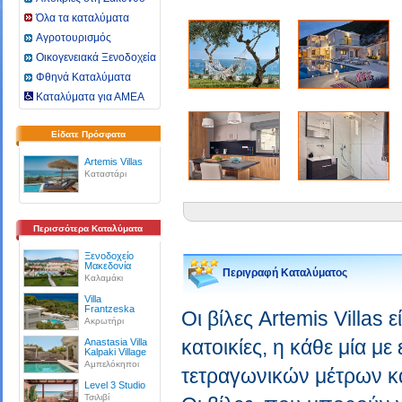
Όλα τα καταλύματα
Αγροτουρισμός
Οικογενειακά Ξενοδοχεία
Φθηνά Καταλύματα
Καταλύματα για ΑΜΕΑ
Είδατε Πρόσφατα
Artemis Villas
Καταστάρι
Περισσότερα Καταλύματα
Ξενοδοχείο
Μακεδονία
Περιγραφή Καταλύματος
Καλαμάκι
Villa
Frantzeska
Οι βίλες Artemis Villas 
Ακρωτήρι
κατοικίες, η κάθε μία με
Anastasia Villa
Kalpaki Village
Αμπελόκηποι
τετραγωνικών μέτρων και
Level 3 Studio
Τσιλιβί