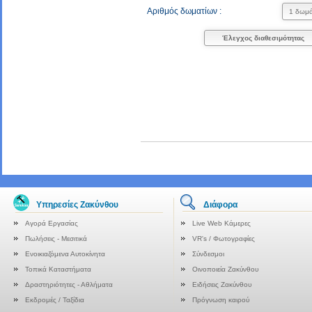
Αριθμός δωματίων :
Έλεγχος διαθεσιμότητας
Υπηρεσίες Ζακύνθου
Διάφορα
Αγορά Εργασίας
Live Web Κάμερες
Πωλήσεις - Μεσιτικά
VR's / Φωτογραφίες
Ενοικιαζόμενα Αυτοκίνητα
Σύνδεσμοι
Τοπικά Καταστήματα
Οινοποιεία Ζακύνθου
Δραστηριότητες - Αθλήματα
Ειδήσεις Ζακύνθου
Εκδρομές / Ταξίδια
Πρόγνωση καιρού