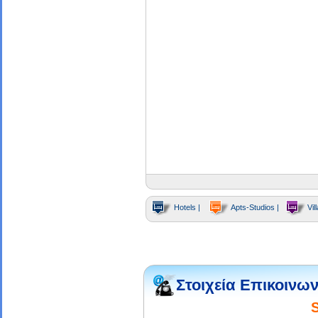
Hotels |
Apts-Studios |
Vill
Στοιχεία Επικοινων
S