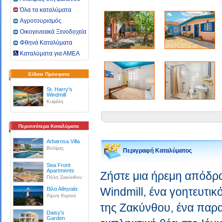
Όλα τα καταλύματα
Αγροτουρισμός
Οικογενειακά Ξενοδοχεία
Φθηνά Καταλύματα
Καταλύματα για ΑΜΕΑ
Είδατε Πρόσφατα
St. Harry's
Windmill
Κυψέλη
Περισσότερα Καταλύματα
Arbarosa Villa
Βολίμες
Περιγραφή Καταλύματος
Sea Front
Apartments
Ζήστε μια ήρεμη απόδρα
Πόλη Ζακύνθου
Windmill, ένα γοητευτι
Βίλα Αθηναία
Λίμνη Κεριού
της Ζακύνθου, ένα παρα
Daisy's
Garden