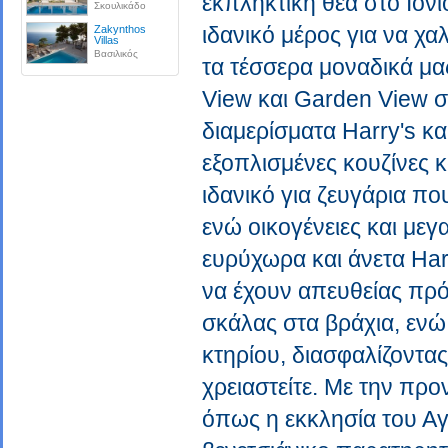
εκπληκτική θέα στο Ιόνι
Σκουλικάδο
ιδανικό μέρος για να χ
Zakynthos
Villas
Βασιλικός
τα τέσσερα μοναδικά μ
View και Garden View σ
διαμερίσματα Harry's κ
εξοπλισμένες κουζίνες κ
ιδανικό για ζευγάρια π
ενώ οικογένειες και με
ευρύχωρα και άνετα Har
να έχουν απευθείας πρ
σκάλας στα βράχια, ενώ
κτηρίου, διασφαλίζοντας
χρειαστείτε. Με την προ
όπως η εκκλησία του Αγ