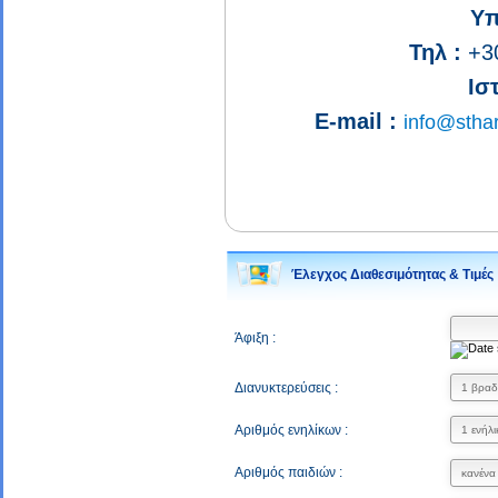
Υπ
Τηλ :
+30
Ισ
E-mail :
info@sthar
Έλεγχος Διαθεσιμότητας & Τιμές
Άφιξη :
Διανυκτερεύσεις :
Αριθμός ενηλίκων :
Αριθμός παιδιών :