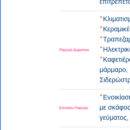
επιτρέπετ
Κλιματι
Κεραμικέ
Τραπεζα
Ηλεκτρι
Παροχές Δωματίων
Καφετιέρ
μάρμαρο
Σιδερώστ
Ενοικία
με σκάφο
Επιπλέον Παροχές
γεύματος