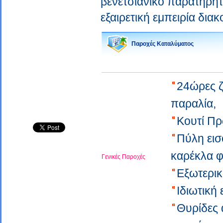
βενετσιάνικο παρατηρητή
εξαιρετική εμπειρία δι
Παροχές Καταλύματος
24ώρες 
παραλία,
Κουτί Π
Πύλη ει
καρέκλα φ
Γενικές Παροχές
Εξωτερι
Ιδιωτική
Θυρίδες