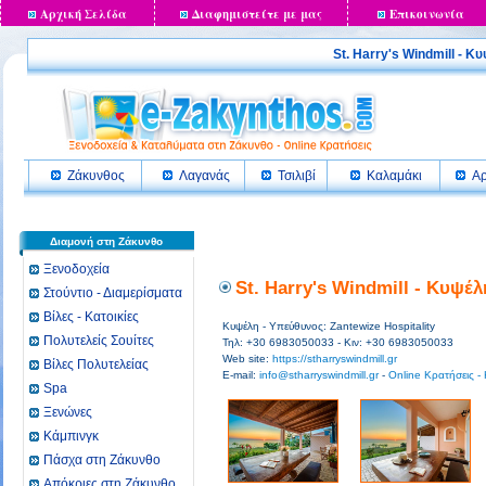
Αρχική Σελίδα
Διαφημιστείτε με μας
Επικοινωνία
St. Harry's Windmill 
Ζάκυνθος
Λαγανάς
Τσιλιβί
Καλαμάκι
Αρ
Διαμονή στη Ζάκυνθο
Ξενοδοχεία
St. Harry's Windmill - Κυψέ
Στούντιο - Διαμερίσματα
Βίλες - Κατοικίες
Κυψέλη - Υπεύθυνος: Zantewize Hospitality
Πολυτελείς Σουίτες
Τηλ: +30 6983050033 - Κιν: +30 6983050033
Web site:
https://stharryswindmill.gr
Βίλες Πολυτελείας
E-mail:
info@stharryswindmill.gr
-
Online Κρατήσεις - 
Spa
Ξενώνες
Κάμπινγκ
Πάσχα στη Ζάκυνθο
Απόκριες στη Ζάκυνθο