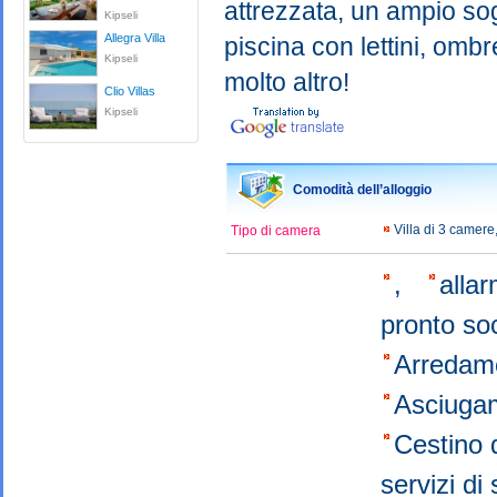
attrezzata, un ampio sog
Kipseli
Allegra Villa
piscina con lettini, ombr
Kipseli
molto altro!
Clio Villas
Kipseli
Comodità dell’alloggio
Villa di 3 camer
Tipo di camera
,
alla
pronto s
Arredam
Asciuga
Cestino 
servizi d