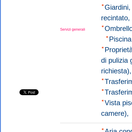
Giardini
recintato
Ombrello
Servizi generali
Piscin
Propriet
di pulizia
richiesta
Trasferi
Trasferim
Vista pi
camere)
Aria con