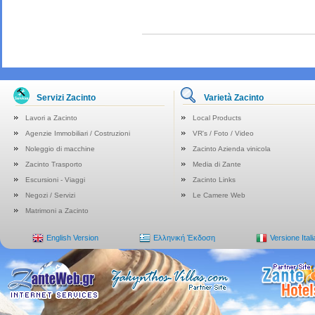
Servizi Zacinto
Varietà Zacinto
Lavori a Zacinto
Local Products
Agenzie Immobiliari / Costruzioni
VR's / Foto / Video
Noleggio di macchine
Zacinto Azienda vinicola
Zacinto Trasporto
Media di Zante
Escursioni - Viaggi
Zacinto Links
Negozi / Servizi
Le Camere Web
Matrimoni a Zacinto
English Version
Ελληνική Έκδοση
Versione Ital