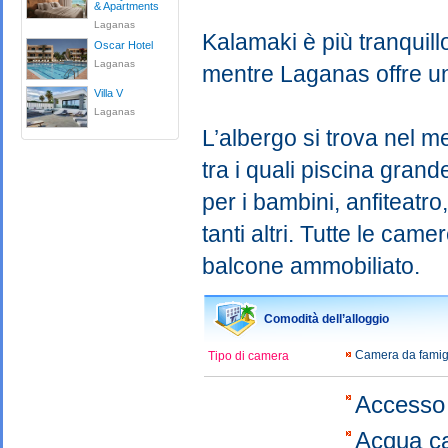
& Apartments
Laganas
Kalamaki è più tranquillo
Oscar Hotel
Laganas
mentre Laganas offre una
Villa V
Laganas
L’albergo si trova nel mez
tra i quali piscina gran
per i bambini, anfiteatro
tanti altri. Tutte le cam
balcone ammobiliato.
Comodità dell’alloggio
Camera da famig
Tipo di camera
Accesso 
Acqua c