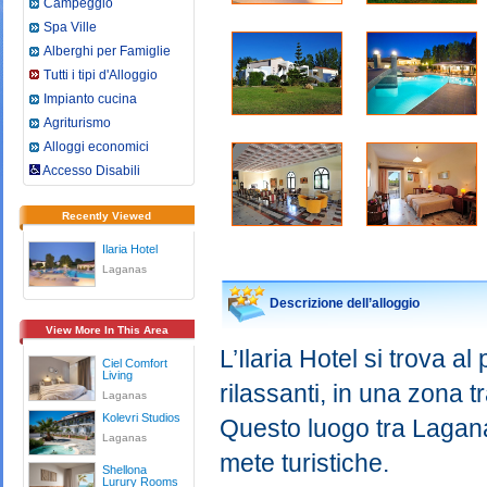
Campeggio
Spa Ville
Alberghi per Famiglie
Tutti i tipi d'Alloggio
Impianto cucina
Agriturismo
Alloggi economici
Accesso Disabili
Recently Viewed
Ilaria Hotel
Laganas
Descrizione dell’alloggio
View More In This Area
L’Ilaria Hotel si trova a
Ciel Comfort
Living
rilassanti, in una zona t
Laganas
Kolevri Studios
Questo luogo tra Lagana
Laganas
mete turistiche.
Shellona
Lurury Rooms