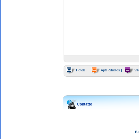
Hotels |
Apts-Studios |
Vill
Contatto
E-