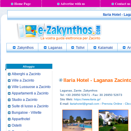
Home Page
Advertise with us
Contact us
Ilaria Hotel - Lag
Zakynthos
Laganas
Tsilivi
Kalamaki
Ar
Alloggio
Alberghi a Zacinto
Ilaria Hotel - Laganas Zacint
Ville a Zacinto
Ville Lussuose a Zacinto
Laganas, Zante, Zakynthos
Appartamenti a Zacinto
Tel: +30 26950 52671 - Fax: 30 26950 52673
Studio a Zacinto
Sito Web:
https://www.ilaria.gr/
E-mail:
ilariahotel@gmail.com
-
Prenota Online - Clic
Suite di lusso a Zacinto
Bungalow - Villette
Apparthotel
Ostelli