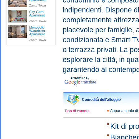
condominio è composto da 
Zante Town
indipendenti. Dispone d
City Gem
Apartment
completamente attrezza
Zante Town
Monopolio
piacevole per famiglie, a
Waterfront
Apartment
condizionata e Smart TV
Zante Town
o terrazza privati. La po
esplorare la città, in qua
garantendo al contempo u
Comodità dell’alloggio
Appartamento di
Tipo di camera
Kit di p
Bianche