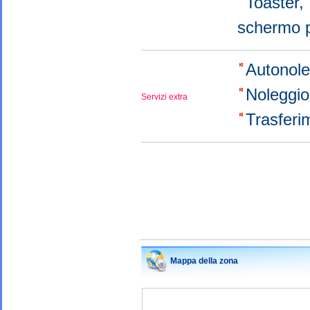
Toaster
schermo 
Autonol
Noleggio 
Servizi extra
Trasferi
Mappa della zona