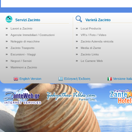
Servizi Zacinto
Varietà Zacinto
Lavori a Zacinto
Local Products
Agenzie Immobiliari / Costruzioni
VR's / Foto / Video
Noleggio di macchine
Zacinto Azienda vinicola
Zacinto Trasporto
Media di Zante
Escursioni - Viaggi
Zacinto Links
Negozi / Servizi
Le Camere Web
Matrimoni a Zacinto
English Version
Ελληνική Έκδοση
Versione Ital