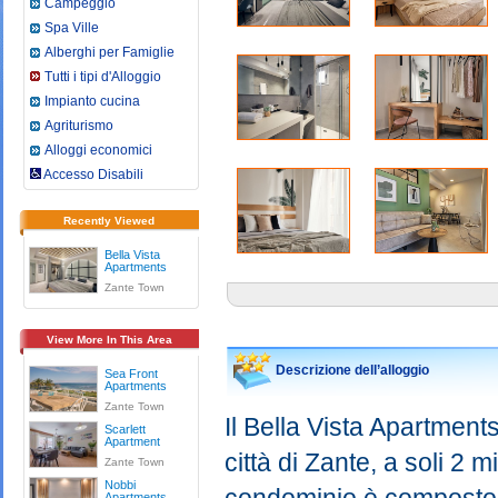
Campeggio
Spa Ville
Alberghi per Famiglie
Tutti i tipi d'Alloggio
Impianto cucina
Agriturismo
Alloggi economici
Accesso Disabili
Recently Viewed
Bella Vista
Apartments
Zante Town
View More In This Area
Descrizione dell’alloggio
Sea Front
Apartments
Zante Town
Il Bella Vista Apartments
Scarlett
Apartment
città di Zante, a soli 2 
Zante Town
Nobbi
Apartments