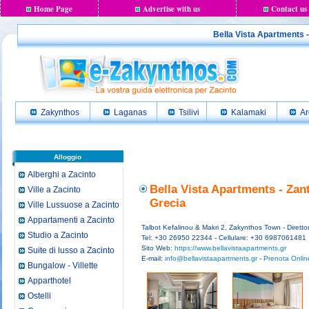
Home Page
Advertise with us
Contact us
Bella Vista Apartments - 
Zakynthos
Laganas
Tsilivi
Kalamaki
Ar
Alloggio
Alberghi a Zacinto
Bella Vista Apartments - Zan
Ville a Zacinto
Grecia
Ville Lussuose a Zacinto
Appartamenti a Zacinto
Talbot Kefalinou & Makri 2, Zakynthos Town - Direttor
Studio a Zacinto
Tel: +30 26950 22344 - Cellulare: +30 6987061481
Sito Web:
https://www.bellavistaapartments.gr
Suite di lusso a Zacinto
E-mail:
info@bellavistaapartments.gr
-
Prenota Online
Bungalow - Villette
Apparthotel
Ostelli