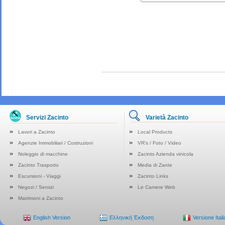
Servizi Zacinto
Varietà Zacinto
Lavori a Zacinto
Local Products
Agenzie Immobiliari / Costruzioni
VR's / Foto / Video
Noleggio di macchine
Zacinto Azienda vinicola
Zacinto Trasporto
Media di Zante
Escursioni - Viaggi
Zacinto Links
Negozi / Servizi
Le Camere Web
Matrimoni a Zacinto
English Version
Ελληνική Έκδοση
Versione Ital