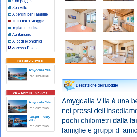
Campeggio
Spa Ville
Alberghi per Famiglie
Tutti i tipi d'Alloggio
Impianto cucina
Agriturismo
Alloggi economici
Accesso Disabili
Recently Viewed
Amygdalia Villa
Pantokratoras
Descrizione dell’alloggio
View More In This Area
Amygdalia Villa è una b
Amygdalia Villa
Pantokratoras
nei pressi dell'insediam
Delight Luxury
pochi chilometri dalla f
Villa
Pantokratoras
famiglie e gruppi di amic