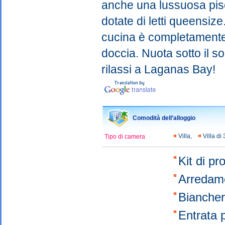
anche una lussuosa pisci
dotate di letti queensiz
cucina è completamente 
doccia. Nuota sotto il so
rilassi a Laganas Bay!
Comodità dell’alloggio
Villa,
Villa d
Tipo di camera
Kit di p
Arredam
Bianche
Entrata 