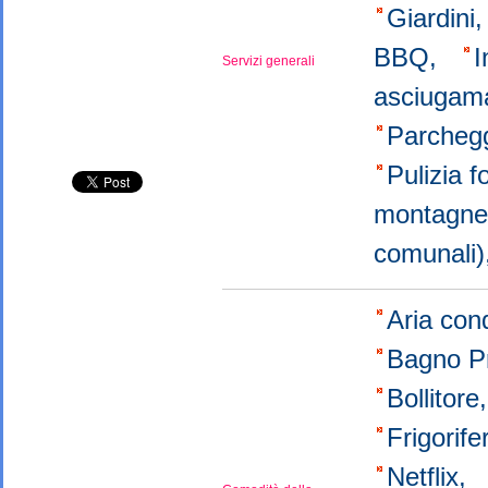
Giardini
BBQ,
I
Servizi generali
asciugama
Parchegg
Pulizia f
montagn
comunali
Aria con
Bagno P
Bollitor
Frigorif
Netflix,