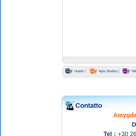
Hotels |
Apts-Studios |
Vill
Contatto
Amygdal
D
Tel :
+30 26