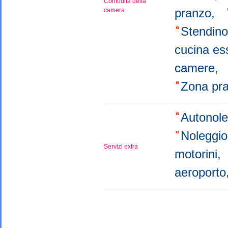
Comodità della
pranzo,
camera
Stendin
cucina es
camere,
Zona pra
Autonol
Noleggi
Servizi extra
motorini,
aeroport