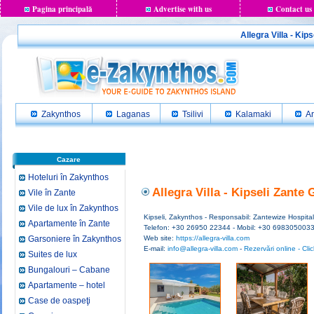
Pagina principală
Advertise with us
Contact us
Allegra Villa - Kip
Zakynthos
Laganas
Tsilivi
Kalamaki
Ar
Cazare
Hoteluri în Zakynthos
Allegra Villa - Kipseli Zante 
Vile în Zante
Vile de lux în Zakynthos
Kipseli, Zakynthos - Responsabil: Zantewize Hospital
Apartamente în Zante
Telefon: +30 26950 22344 - Mobil: +30 698305003
Garsoniere în Zakynthos
Web site:
https://allegra-villa.com
E-mail:
info@allegra-villa.com
-
Rezervări online - Clic
Suites de lux
Bungalouri – Cabane
Apartamente – hotel
Case de oaspeţi