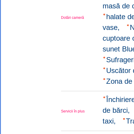
masă de 
halate d
Dotări cameră
vase,
N
cuptoare
sunet Blu
Sufrage
Uscător
Zona de
Închirie
de bărci,
Servicii în plus
taxi,
Tr