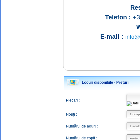
Res
Telefon :
+3
W
E-mail :
info@
Locuri disponibile - Preţuri
Plecări :
Nopţi :
Numărul de adulţi :
Numărul de copii :