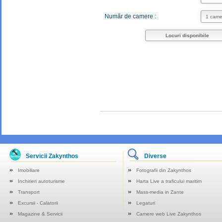
Număr de camere :
Locuri disponibile
Servicii Zakynthos
Diverse
Imobiliare
Fotografii din Zakynthos
Inchirieri autoturisme
Harta Live a traficului maritim
Transport
Mass-media in Zante
Excursii - Calatorii
Legaturi
Magazine & Servicii
Camere web Live Zakynthos