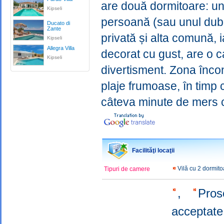
are două dormitoare: unu
Kipseli
persoană (sau unul dublu
Ducato di
Zante
privată și alta comună, i
Kipseli
Allegra Villa
decorat cu gust, are o 
Kipseli
divertisment. Zona încon
plaje frumoase, în timp c
câteva minute de mers 
Facilităţi locaţii
Vilă cu 2 dormit
Tipuri de camere
,
Pros
acceptate