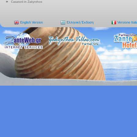
Casatorii in Zakynthos
English Version
Ελληνική Έκδοση
Versione Ital