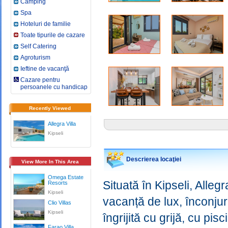
Camping
Spa
Hoteluri de familie
Toate tipurile de cazare
Self Catering
Agroturism
Ieftine de vacanţă
Cazare pentru
persoanele cu handicap
Recently Viewed
Allegra Villa
Kipseli
Descrierea locaţiei
View More In This Area
Omega Estate
Situată în Kipseli, Alleg
Resorts
Kipseli
vacanță de lux, înconjur
Clio Villas
Kipseli
îngrijită cu grijă, cu pi
Farao Villa