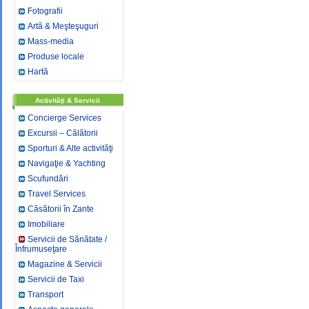
Fotografii
Artă & Meşteşuguri
Mass-media
Produse locale
Hartă
Activităţi & Servicii
Concierge Services
Excursii – Călătorii
Sporturi & Alte activităţi
Navigaţie & Yachting
Scufundări
Travel Services
Căsătorii în Zante
Imobiliare
Servicii de Sănătate /
Înfrumuseţare
Magazine & Servicii
Servicii de Taxi
Transport