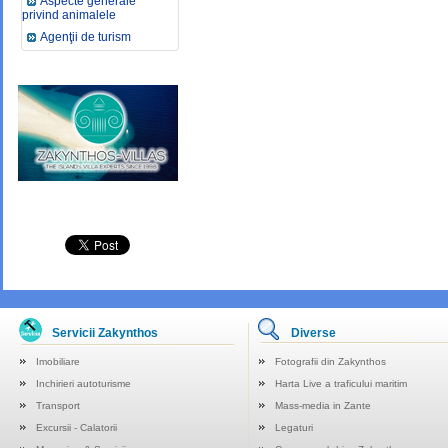
Aspecte generale
privind animalele
Agenţii de turism
Servicii Zakynthos
Diverse
Imobiliare
Fotografii din Zakynthos
Inchirieri autoturisme
Harta Live a traficului maritim
Transport
Mass-media in Zante
Excursii - Calatorii
Legaturi