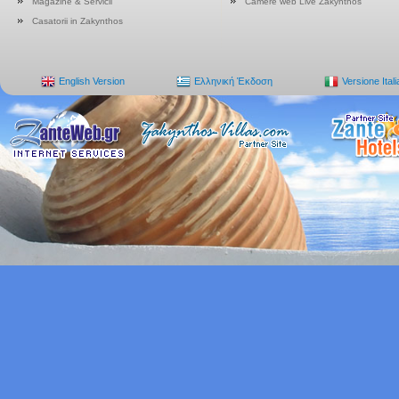
Magazine & Servicii
Camere web Live Zakynthos
Casatorii in Zakynthos
English Version
Ελληνική Έκδοση
Versione Ital