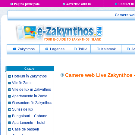
Pagina principală
Advertise with us
Contact us
Camere web 
Zakynthos
Laganas
Tsilivi
Kalamaki
Ar
Cazare
Camere web Live Zakynthos -
Hoteluri în Zakynthos
Vile în Zante
Vile de lux în Zakynthos
Apartamente în Zante
Garsoniere în Zakynthos
Suites de lux
Bungalouri – Cabane
Apartamente – hotel
Case de oaspeţi