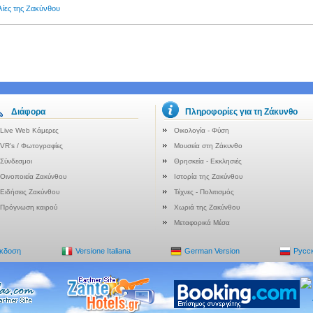
λίες της Ζακύνθου
Διάφορα
Πληροφορίες για τη Ζάκυνθο
Live Web Κάμερες
Οικολογία - Φύση
VR's / Φωτογραφίες
Μουσεία στη Ζάκυνθο
Σύνδεσμοι
Θρησκεία - Εκκλησιές
Οινοποιεία Ζακύνθου
Ιστορία της Ζακύνθου
Ειδήσεις Ζακύνθου
Τέχνες - Πολιτισμός
Πρόγνωση καιρού
Χωριά της Ζακύνθου
Μεταφορικά Μέσα
Έκδοση
Versione Italiana
German Version
Русс