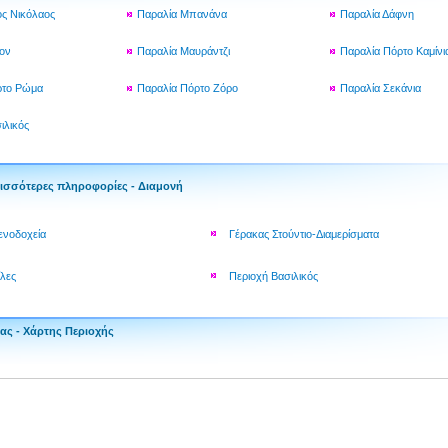
ος Νικόλαος
Παραλία Μπανάνα
Παραλία Δάφνη
ιον
Παραλία Μαυράντζι
Παραλία Πόρτο Καμίνι
ρτο Ρώμα
Παραλία Πόρτο Ζόρο
Παραλία Σεκάνια
ιλικός
ισσότερες πληροφορίες - Διαμονή
ενοδοχεία
Γέρακας Στούντιο-Διαμερίσματα
ίλες
Περιοχή Βασιλικός
ας - Χάρτης Περιοχής