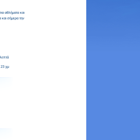
ια αθλήματα και
α και σήμερα την
 λεπτά
23 χμ