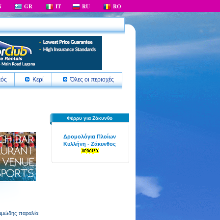
N
GR
IT
RU
RO
κός
Κερί
Όλες οι περιοχές
Φέρρυ για Ζάκυνθο
Δρομολόγια Πλοίων
Κυλλήνη - Ζάκυνθος
αμμώδης παραλία