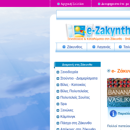
Αρχική Σελίδα
Διαφημιστείτε με
Ζάκυνθος
Λαγανάς
Τσιλ
Διαμονή στη Ζάκυνθο
e- Ζάκυ
Ξενοδοχεία
Στούντιο - Διαμερίσματα
Βίλες - Κατοικίες
Βίλες Πολυτελείας
Πολυτελείς Σουίτες
Spa
Ξενώνες
Παραλία
Κάμπινγκ
Πάσχα στη Ζάκυνθο
Πολλοί πιστεύου
Απόκριες στη Ζάκυνθο