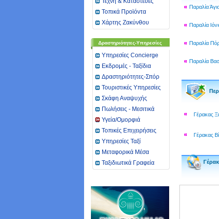
Τέχνη & Καταστευές
Παραλία Άγι
Τοπικά Προϊόντα
Χάρτης Ζακύνθου
Παραλία Ιόν
Δραστηριότητες-Υπηρεσίες
Παραλία Πό
Υπηρεσίες Concierge
Παραλία Βασ
Εκδρομές - Ταξίδια
Δραστηριότητες-Σπόρ
Τουριστικές Υπηρεσίες
Περ
Σκάφη Αναψυχής
Πωλήσεις - Μεσιτικά
Γέρακας Ξ
Υγεία/Ομορφιά
Toπικές Επιχειρήσεις
Γέρακας Β
Υπηρεσίες Ταξί
Μεταφορικά Μέσα
Γέρακ
Ταξιδιωτικά Γραφεία