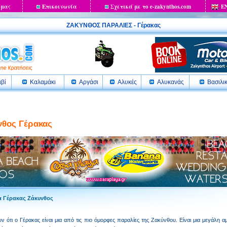
 μας
Επικοινωνία
Σχετικά με το e-zakynthos.com
E
ΖΑΚΥΝΘΟΣ ΠΑΡΑΛΙΕΣ - Γέρακας
ιβί
Καλαμάκι
Αργάσι
Αλυκές
Αλυκανάς
Βασιλι
νθος Γέρακας
 Γέρακας Ζάκυνθος
ν ότι ο Γέρακας είναι μια από τις πιο όμορφες παραλίες της Ζακύνθου. Είναι μια μεγάλη 