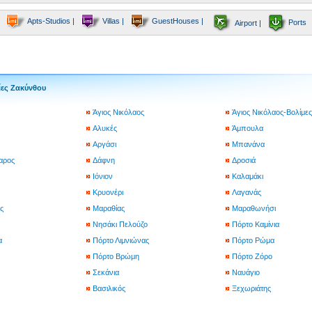
Apts-Studios |
Villas |
GuestHouses |
Ports
Airport |
ες Ζακύνθου
Άγιος Νικόλαος
Άγιος Νικόλαος-Βολίμες
Αλυκές
Άμπουλα
Αργάσι
Μπανάνα
αρος
Δάφνη
Δροσιά
Ιόνιον
Καλαμάκι
Κρυονέρι
Λαγανάς
ς
Μαραθίας
Μαραθωνήσι
Νησάκι Πελούζο
Πόρτο Καμίνια
α
Πόρτο Λιμνιώνας
Πόρτο Ρώμα
Πόρτο Βρώμη
Πόρτο Ζόρο
Σεκάνια
Ναυάγιο
Βασιλικός
Ξεχωριάτης