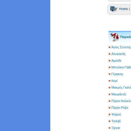
Hotels |
Παραλί
Άγιος Σώστης
Αλυκανάς
Αμούδι
Μπούκα-Γάϊδ
Γέρακας
Κερί
Μακρύς Γιαλό
Μαυράντζι
Πόρτο Κούκλ
Πόρτο Ρόξα
Ψαρού
Τσιλιβί
Ξίγκια