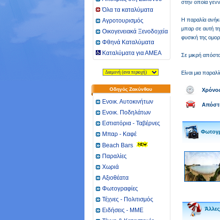
στην οποία γενν
Όλα τα καταλύματα
Η παραλία ανήκ
Αγροτουρισμός
μπαρ σε αυτή τη
Οικογενειακά Ξενοδοχεία
φυσική της ομορ
Φθηνά Καταλύματα
Καταλύματα για ΑΜΕΑ
Σε μικρή απόστ
Είναι μια παραλ
Οδηγός Ζακύνθου
Χρόνο
Ενοικ. Αυτοκινήτων
Απόστ
Ενοικ. Ποδηλάτων
Εστιατόρια - Ταβέρνες
Φωτογρ
Μπαρ - Καφέ
Beach Bars
Παραλίες
Χωριά
Αξιοθέατα
Φωτογραφίες
Τέχνες - Πολιτισμός
Άλλες
Ειδήσεις - ΜΜΕ