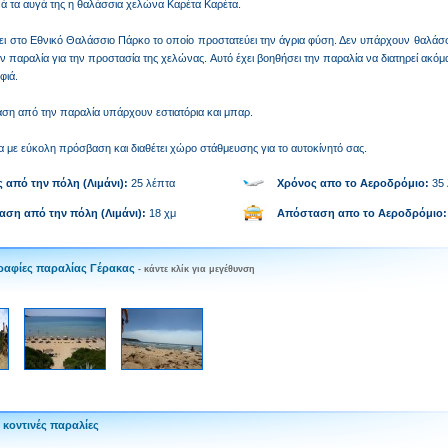
ά τα αυγά της η θαλάσσια χελώνα Καρέτα Καρέτα.
ει στο Εθνικό Θαλάσσιο Πάρκο το οποίο προστατεύει την άγρια φύση. Δεν υπάρχουν θαλάσσ
ν παραλία για την προστασία της χελώνας. Αυτό έχει βοηθήσει την παραλία να διατηρεί ακόμ
φιά.
αση από την παραλία υπάρχουν εστιατόρια και μπαρ.
ία με εύκολη πρόσβαση και διαθέτει χώρο στάθμευσης για το αυτοκίνητό σας.
ς από την πόλη
(Λιμάνι):
25 λέπτα
Χρόνος απο το Αεροδρόμιο:
35
αση από την πόλη
(Λιμάνι):
18 χμ
Απόσταση απο το Αεροδρόμιο:
αφίες παραλίας Γέρακας
- κάντε κλίκ για μεγέθυνση
 κοντινές παραλίες