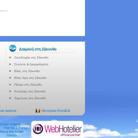
Διαμονή στη Ζάκυνθο
Ξενοδοχεία στη Ζάκυνθο
Στούντιο & Διαμερίσματα
Βίλες στη Ζάκυνθο
Βίλες Spa στη Ζάκυνθο
Πάσχα στη Ζάκυνθο
Απόκριες στη Ζάκυνθο
Χειμώνας στη Ζάκυνθο
кая версия
Versiunea Română