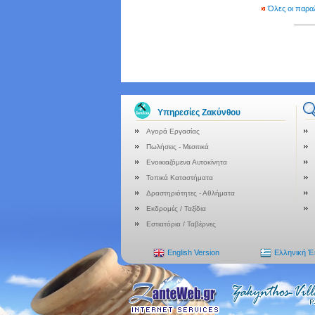
Όλες οι παρα
Υπηρεσίες Ζακύνθου
Αγορά Εργασίας
Πωλήσεις - Μεσιτικά
Ενοικιαζόμενα Αυτοκίνητα
Τοπικά Καταστήματα
Δραστηριότητες - Αθλήματα
Εκδρομές / Ταξίδια
Εστιατόρια / Ταβέρνες
English Version
Ελληνική 