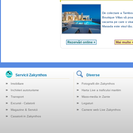
De colectare a Tambo
Boutique Villas vă poa
vacanta pe care o visaț
Masada este visul tău.
Rezervări online »
Mai multe 
Servicii Zakynthos
Diverse
Imobiliare
Fotografii din Zakynthos
Inchirieri autoturisme
Harta Live a traficului maritim
Transport
Mass-media in Zante
Excursii - Calatorii
Legaturi
Magazine & Servicii
Camere web Live Zakynthos
Casatorii in Zakynthos