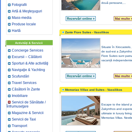
două persoane,...
Fotografii
Artă & Meşteşuguri
Mass-media
Rezervări online »
Mai multe 
Produse locale
Hartă
Zante Fiore Suites - Vassilikos
Activităţi & Servicii
Situate în Xirocastelo,
Concierge Services
de sud-est a Zakyntho
Fiore Suites sunt patr
Excursii – Călătorii
vacanță independente,
Sporturi & Alte activităţi
Navigaţie & Yachting
Scufundări
Rezervări online »
Mai multe 
Travel Services
Căsătorii în Zante
Memorias Villas and Suites - Vassilikos
Imobiliare
Servicii de Sănătate /
Escape to the island p
Înfrumuseţare
Zakynthos and experi
Magazine & Servicii
ultimate in luxury living
Memorias Villas. Nestle
Servicii de Taxi
Transport