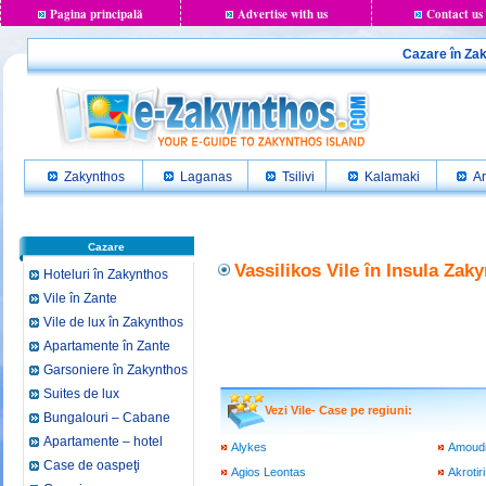
Pagina principală
Advertise with us
Contact us
Cazare în Zaky
Zakynthos
Laganas
Tsilivi
Kalamaki
Ar
Cazare
Vassilikos Vile în Insula Zak
Hoteluri în Zakynthos
Vile în Zante
Vile de lux în Zakynthos
Apartamente în Zante
Garsoniere în Zakynthos
Suites de lux
Vezi Vile- Case pe regiuni:
Bungalouri – Cabane
Apartamente – hotel
Alykes
Amoud
Case de oaspeţi
Agios Leontas
Akrotiri