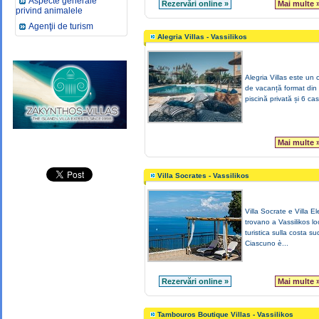
Aspecte generale
Rezervări online »
Mai multe 
privind animalele
Agenţii de turism
Alegria Villas - Vassilikos
Alegria Villas este un
de vacanță format din 
piscină privată și 6 cas
Mai multe 
Villa Socrates - Vassilikos
Villa Socrate e Villa El
trovano a Vassilikos lo
turistica sulla costa su
Ciascuno è...
Rezervări online »
Mai multe 
Tambouros Boutique Villas - Vassilikos