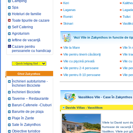
Camping
Keri
Kalithe
Spa
Laganas
Lagada
Hoteluri de familie
Romiri
Tsilivi
Toate tipurile de cazare
Skinari
Vasilik
Self Catering
Agroturism
Vezi Vile in Zakynthos in functie de tip
Ieftine de vacanţă
Cazare pentru
Vile la Mare
Vile în
persoanele cu handicap
Vile pentru tinerii căsătoriţi
Vile tra
Vile cu pişcină privată
Vile c
Vile pentru 2-4 persoane
Vile pe
Ghid Zakynthos
Vile pentru 8-10 persoane
Vile p
Închirieri autoturisme -
Închirieri Biciclete
Închirieri Biciclete
Vassilikos Vile - Case în Zakynthos
Taverne – Restaurante
Baruri-Cafenele -Cluburi
Davids Villas - Vassilikos
Barurile de pe plaja
Plaje în Zante
Vilele lui David sunt 
Sate în Zakynthos
frumoase de vacanță 
Obiective turistice
Vasilikos. Vilele pot g