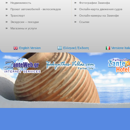
Недвижимость
Фотографии Закинфа
Прокат автомобилей - велосипедов
Онлайн-карта движения судов
Транспорт
Онлайн-камеры на Закинфе
Экскурсии – поездки
Ссылки
Магазины и услуги
English Version
Ελληνική Έκδοση
Versione Ital