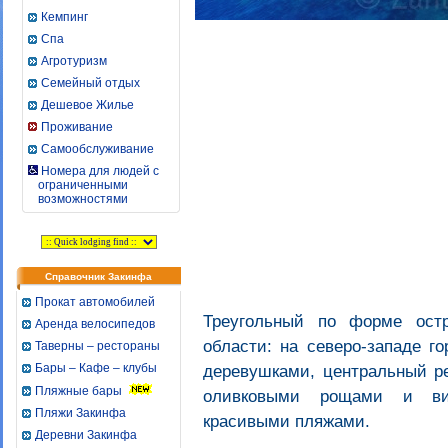
Кемпинг
Спа
Агротуризм
Семейный отдых
Дешевое Жилье
Проживание
Самообслуживание
Номера для людей с
ограниченными
возможностями
Справочник Закинфа
Прокат автомобилей
Треугольный по форме остр
Аренда велосипедов
области: на северо-западе г
Таверны – рестораны
Бары – Кафе – клубы
деревушками, центральный ре
Пляжные бары
оливковыми рощами и вин
Пляжи Закинфа
красивыми пляжами.
Деревни Закинфа