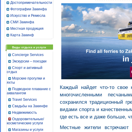
Достопримечательности
Фотографии Закинфа
Искусство и Ремесла
СМИ Закинфа
Местная продукция
Карта Закинф
Виды отдыха и услуги
Concierge Services
Экскурсии – поездки
Спорт и активный
отдых
Морские прогулки и
яхты
Каждый найдет что-то свое 
Подводное плавание с
аквалангом
многочисленными песчаны
Travel Services
сохранился традиционный гре
Свадьбы на Закинфе
видами спорта и качественны
Недвижимость
где есть все и даже больше, 
Оздоровительные/
косметические услуги
Местные жители встречают 
Магазины и услуги