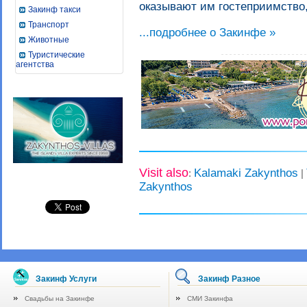
оказывают им гостеприимство,
Закинф такси
Транспорт
...подробнее о Закинфе »
Животные
Туристические
агентства
Visit also
Kalamaki Zakynthos
:
|
Zakynthos
Закинф Услуги
Закинф Разное
Свадьбы на Закинфе
СМИ Закинфа