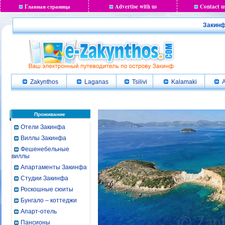
Главная страница
Advertise with us
Contact u
Закинф
Zakynthos
Laganas
Tsilivi
Kalamaki
A
Проживание
Отели Закинфа
Виллы Закинфа
Фешенебельные
виллы
Апартаменты Закинфа
Студии Закинфа
Роскошные сюиты
Бунгало – коттеджи
Апарт-отель
Пансионы