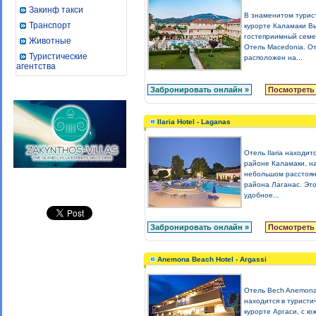
Закинф такси
В знаменитом турис
Транспорт
курорте Каламаки В
гостеприимный сем
Животные
Отель Macedonia. О
Туристические
расположен на...
агентства
Забронировать онлайн »
Посмотреть
Ilaria Hotel - Laganas
Отель Ilaria находитс
районе Каламаки, н
небольшом расстоян
района Лаганас. Эт
удобное...
Забронировать онлайн »
Посмотреть
Anemona Beach Hotel - Argassi
Отель Bech Anemon
находится в туристи
курорте Аргаси, с ю