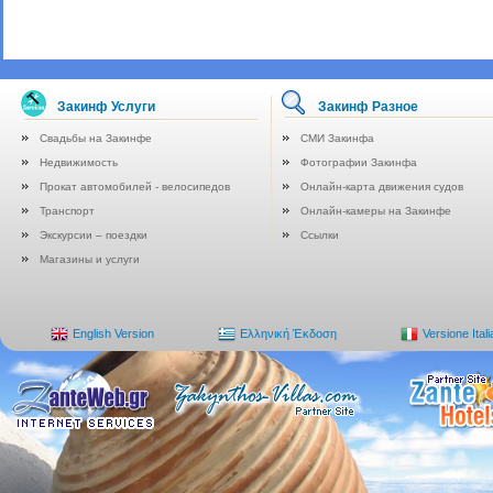
Закинф Услуги
Закинф Разное
Свадьбы на Закинфе
СМИ Закинфа
Недвижимость
Фотографии Закинфа
Прокат автомобилей - велосипедов
Онлайн-карта движения судов
Транспорт
Онлайн-камеры на Закинфе
Экскурсии – поездки
Ссылки
Магазины и услуги
English Version
Ελληνική Έκδοση
Versione Ital