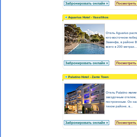
Забронировать онлайн »
Посмотреть
Aquarius Hotel - Vassilikos
Отель Aguarius рас
юго-восточном побе
Закинфа, в районе В
всего в 200 метрах...
Забронировать онлайн »
Посмотреть
Palatino Hotel - Zante Town
Отель Palatino являе
звездочным отелем,
построенным. Он на
тихом районе, в...
Забронировать онлайн »
Посмотреть