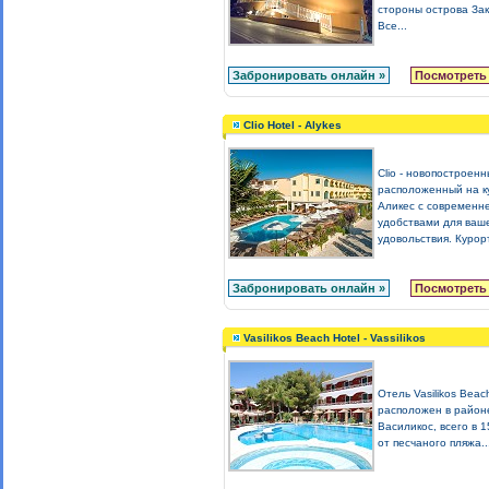
стороны острова За
Все...
Забронировать онлайн »
Посмотреть
Clio Hotel - Alykes
Clio - новопостроенн
расположенный на к
Аликес с современ
удобствами для ваш
удовольствия. Курорт
Забронировать онлайн »
Посмотреть
Vasilikos Beach Hotel - Vassilikos
Отель Vasilikos Beac
расположен в район
Василикос, всего в 
от песчаного пляжа..