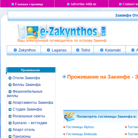
Главная страница
Advertise with us
Contact u
Закинфе Оте
Zakynthos
Laganas
Tsilivi
Kalamaki
A
Проживание
Проживание на Закинфе - 
Отели Закинфа
Виллы Закинфа
Фешенебельные
виллы
Апартаменты Закинфа
Студии Закинфа
Роскошные сюиты
Посмотреть гостиницы Закинфа в:
Бунгало – коттеджи
Гостиницы Alykes
Гости
Апарт-отель
Гостиницы Amboula
Гостин
Пансионы