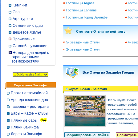
Гостиницы Argassi
Гости
Кемпинг
Гостиницы Laganas
Гостин
Спа
Гостиницы Город Закинфе
Гости
Агротуризм
Семейный отдых
Смотрите Отели по рейтингу:
Дешевое Жилье
Проживание
5- звездочные Отели
4- зв
Самообслуживание
2- звездочные Отели
Номера для людей с
ограниченными
возможностями
Все Отели на Закинфе Греция
Справочник Закинфа
Crystal Beach - Kalamaki
Прокат автомобилей
Аренда велосипедов
Отель Crystal Beach
представляет собой
Таверны – рестораны
роскошный комплекс
Бары – Кафе – клубы
расположенный на
прекрасном песчано
Пляжные бары
района Каламаки,...
Пляжи Закинфа
Деревни Закинфа
Забронировать онлайн »
Посмотреть