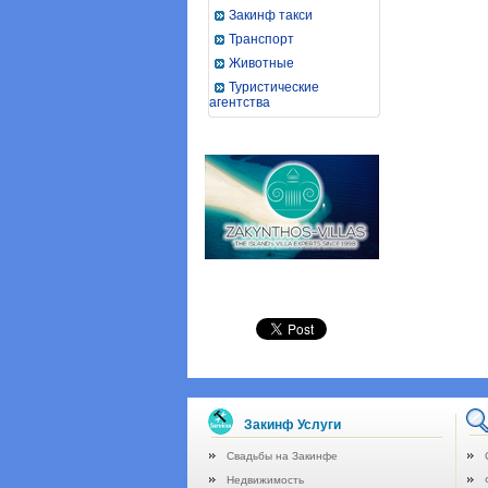
Закинф такси
Транспорт
Животные
Туристические
агентства
Закинф Услуги
Свадьбы на Закинфе
Недвижимость