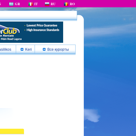
N
GR
IT
RU
RO
silikos
Keri
Все курорты