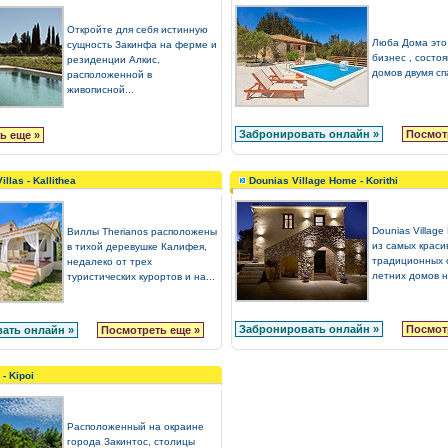
Откройте для себя истинную
Люба Дома это
сущность Закинфа на ферме и
бизнес , состо
резиденции Алкис,
домов двумя спа
расположенной в
живописной...
Забронировать онлайн »
Посмот
ь еще »
illas - Kallithea
Dounias Village Home - Korithi
Dounias Villag
Виллы Therianos расположены
из самых краси
в тихой деревушке Калифея,
традиционных 
недалеко от трех
летних домов н
туристических курортов и на...
Забронировать онлайн »
Посмот
ать онлайн »
Посмотреть еще »
 - Kipoi
Расположенный на окраине
города Закинтос, столицы