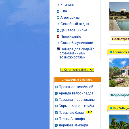
Кемпинг
Спа
Агротуризм
Семейный отдых
Дешевое Жилье
Проживание
Посмотрет
Самообслуживание
Номера для людей с
Therianos V
ограниченными
возможностями
Справочник Закинфа
Прокат автомобилей
Аренда велосипедов
Заброниров
Таверны – рестораны
Бары – Кафе – клубы
Kipi Village
Пляжные бары
Пляжи Закинфа
Деревни Закинфа