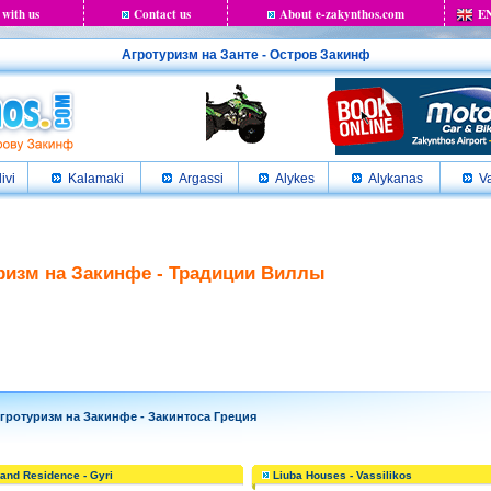
 with us
Contact us
About e-zakynthos.com
E
Агротуризм на Занте - Остров Закинф
livi
Kalamaki
Argassi
Alykes
Alykanas
Va
ризм на Закинфе - Традиции Виллы
отуризм на Закинфе - Закинтоса Греция
 and Residence - Gyri
Liuba Houses - Vassilikos