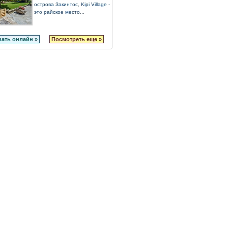
острова Закинтос, Kipi Village -
это райское место...
ать онлайн »
Посмотреть еще »