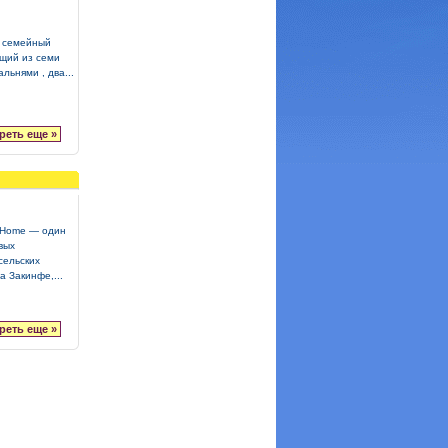
 семейный
ящий из семи
льнями , два...
реть еще »
e Home — один
вых
сельских
а Закинфе,...
реть еще »