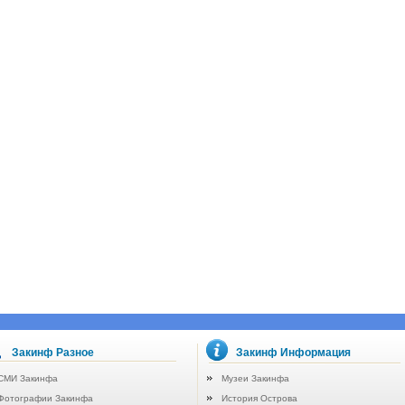
Закинф Разное
Закинф Информация
СМИ Закинфа
Музеи Закинфа
Фотографии Закинфа
История Острова