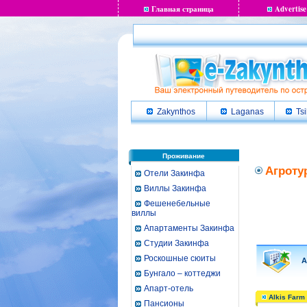
Главная страница
Advertise
Zakynthos
Laganas
Tsi
Проживание
Агроту
Отели Закинфа
Виллы Закинфа
Фешенебельные
виллы
Апартаменты Закинфа
Студии Закинфа
Роскошные сюиты
Агр
Бунгало – коттеджи
Апарт-отель
Alkis Farm
Пансионы