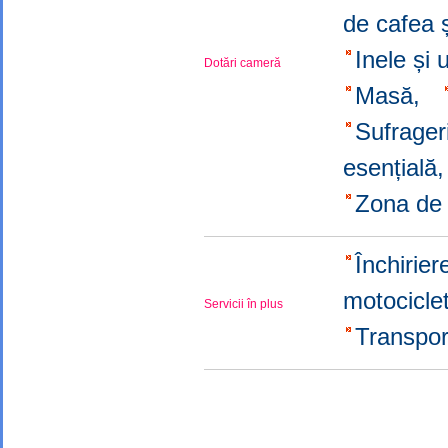
de cafea 
Inele și 
Dotări cameră
Masă,
Sufrage
esențială
Zona de
Închirier
motocicl
Servicii în plus
Transpor