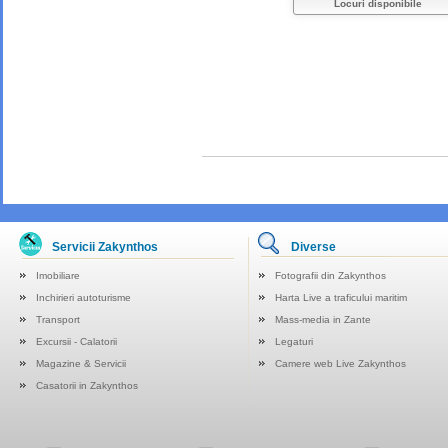
Locuri disponibile
Servicii Zakynthos
Diverse
Imobiliare
Fotografii din Zakynthos
Inchirieri autoturisme
Harta Live a traficului maritim
Transport
Mass-media in Zante
Excursii - Calatorii
Legaturi
Magazine & Servicii
Camere web Live Zakynthos
Casatorii in Zakynthos