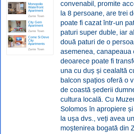
convenabil, promite acce
Monopolio
Waterfront
Apartment
la 8 persoane, are trei
Zante Town
poate fi cazat într-un p
City Gem
Apartment
paturi super duble, iar a
Zante Town
Come Si Deve
două paturi de o persoan
City
Apartments
Zante Town
asemenea, canapeaua din
deoarece poate fi transf
una cu duș și cealaltă cu
balcon spațios oferă o 
de coastă șederii dumne
cultura locală. Cu Muzeu
Solomos în apropiere și
la ușa dvs., veți avea un
moștenirea bogată din 