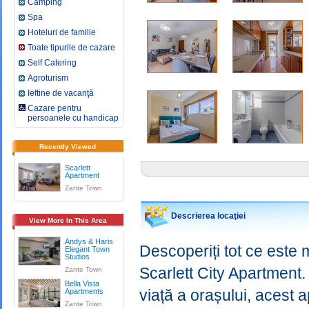
Camping
Spa
Hoteluri de familie
Toate tipurile de cazare
Self Catering
Agroturism
Ieftine de vacanţă
Cazare pentru
persoanele cu handicap
Recently Viewed
Scarlett
Apartment
Zante Town
Descrierea locaţiei
View More In This Area
Andys & Haris
Descoperiți tot ce este
Elegant Town
Studios
Scarlett City Apartment. 
Zante Town
Bella Vista
viață a orașului, acest a
Apartments
Zante Town