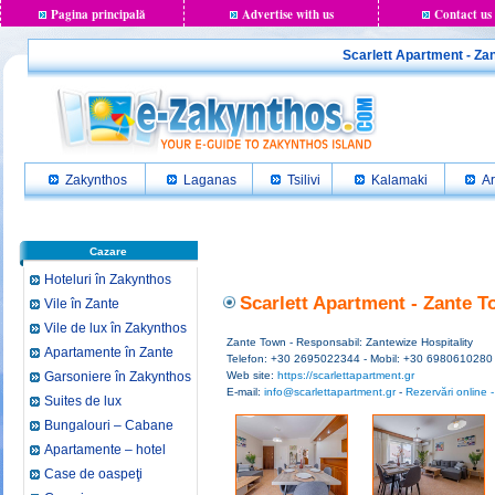
Pagina principală
Advertise with us
Contact us
Scarlett Apartment - Za
Zakynthos
Laganas
Tsilivi
Kalamaki
Ar
Cazare
Hoteluri în Zakynthos
Scarlett Apartment - Zante T
Vile în Zante
Vile de lux în Zakynthos
Zante Town - Responsabil: Zantewize Hospitality
Apartamente în Zante
Telefon: +30 2695022344 - Mobil: +30 6980610280
Garsoniere în Zakynthos
Web site:
https://scarlettapartment.gr
E-mail:
info@scarlettapartment.gr
-
Rezervări online - 
Suites de lux
Bungalouri – Cabane
Apartamente – hotel
Case de oaspeţi