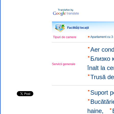
Facilităţi locaţii
Apartament cu 3
Tipuri de camere
Aer cond
Близко 
Servicii generale
înalt la c
Trusă de
Suport p
Bucătăr
haine,