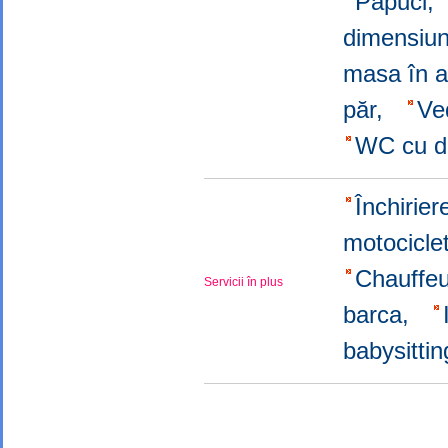
Papuci,
dimensiun
masa în a
păr,
Ve
WC cu 
Închirier
motocicl
Chauffeu
Servicii în plus
barca,
babysitti