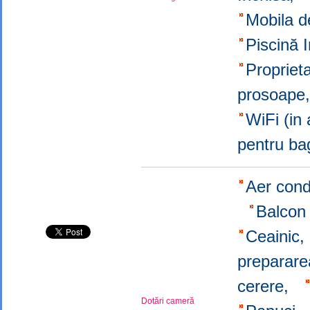
Mobila d
Piscină I
Propriet
prosoap
WiFi (in
pentru b
Aer cond
Balcon
Ceainic
preparare
cerere,
Dotări cameră