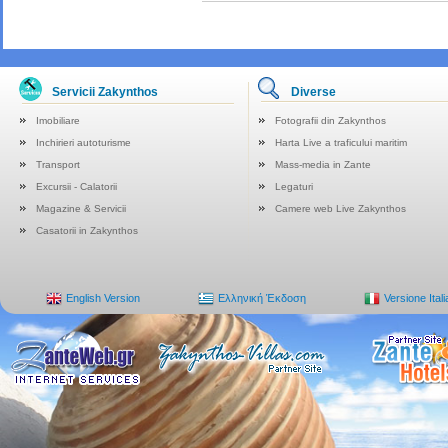
Servicii Zakynthos
Diverse
Imobiliare
Fotografii din Zakynthos
Inchirieri autoturisme
Harta Live a traficului maritim
Transport
Mass-media in Zante
Excursii - Calatorii
Legaturi
Magazine & Servicii
Camere web Live Zakynthos
Casatorii in Zakynthos
English Version
Ελληνική Έκδοση
Versione Ital