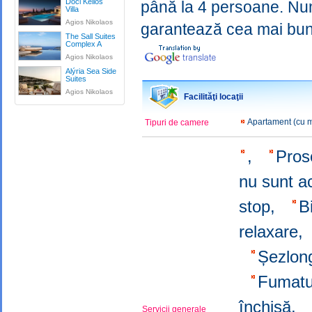
Doci Kelios
până la 4 persoane. Numer
Villa
Agios Nikolaos
garantează cea mai bună
The Sall Suites
Complex A
Agios Nikolaos
Alýria Sea Side
Suites
Agios Nikolaos
Facilităţi locaţii
Apartament (cu 
Tipuri de camere
,
Pros
nu sunt a
stop,
B
relaxare
Șezlon
Fumatu
închisă,
Servicii generale