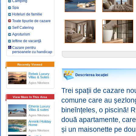
Camping
Spa
Hoteluri de familie
Toate tipurile de cazare
Self Catering
Agroturism
Ieftine de vacanţă
Cazare pentru
persoanele cu handicap
Recently Viewed
Rebek Luxury
Descrierea locaţiei
Villas & Suites
Agios Nikolaos
Trei spații de cazare no
View More In This Area
comune care au șezlongu
Etheria Luxury
bineînțeles, o piscină! 
Villas & suites
Agios Nikolaos
două apartamente, care
Armiriki Holiday
Ηome
și un maisonette pe dou
Agios Nikolaos