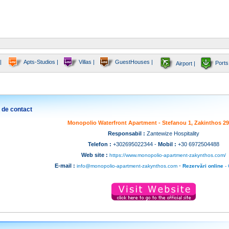
|
Apts-Studios |
Villas |
GuestHouses |
Ports
Airport |
 de contact
Monopolio Waterfront Apartment - Stefanou 1, Zakinthos 29
Responsabil :
Zantewize Hospitality
Telefon :
+302695022344 -
Mobil :
+30 6972504488
Web site :
https://www.monopolio-apartment-zakynthos.com/
E-mail :
-
info@monopolio-apartment-zakynthos.com
Rezervări online
- 