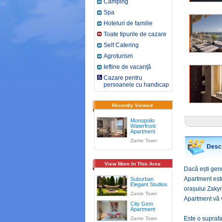
Camping
Spa
Hoteluri de familie
Toate tipurile de cazare
Self Catering
Agroturism
Ieftine de vacanţă
Cazare pentru
persoanele cu handicap
Recently Viewed
Monopolio
Waterfront
Apartment
Zante Town
Descr
View More In This Area
Dacă ești genu
Apartment este
Suburban
Elegant Studios
orașului Zaky
Zante Town
Apartment vă v
City Gem
Apartment
Este o suprafa
Zante Town