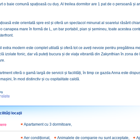
art o baie comună spațioasă cu duș. Al treilea dormitor are 1 pat de o persoană și 
țioasă este orientată spre est și oferă un spectacol minunat al soarelui răsărit chiar 
ă o canapea mare în formă de L, un bar portabil, pian și șemineu, toate acestea contr
erfront.
til extra modern este complet utilată și oferă tot ce aveți nevoie pentru pregătirea 
clă izolate fonic, dar vă puteți bucura și de viața vibrantă din Zakynthian în zona d
are.
tment oferă o gamă largă de servicii și facilități, în timp ce gazda Anna este dispus
mașini, în mod distinctiv și cu ospitalitate caldă.
ilităţi locaţii
Apartament cu 3 dormitoare,
mere
Aer condiționat,
Animalele de companie nu sunt acceptate,
A