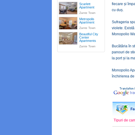
fiecare și împ
Scarlett
Apartment
cu duș.
Zante Town
Metropolis
Sufrageria spa
Apartment
violete. Exist
Zante Town
Monopolio Wat
Beautiful City
Center
Apartments
Bucătăria în s
Zante Town
panouri de sti
la port și la m
Monopolio Apar
închirierea de 
Fac
Tipuri de ca