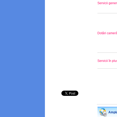
Servicii gene
Dotări camer
Servicii în plu
Ampla