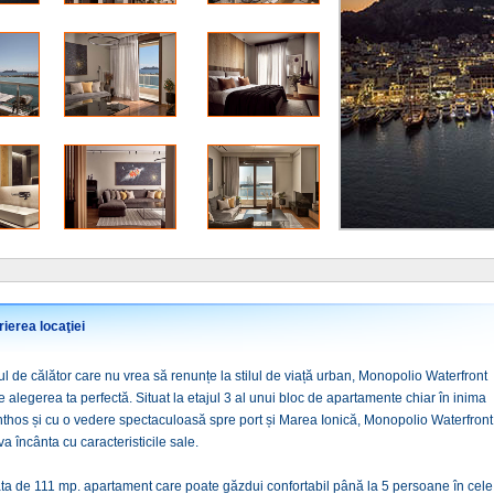
ierea locaţiei
l de călător care nu vrea să renunțe la stilul de viață urban, Monopolio Waterfront
 alegerea ta perfectă. Situat la etajul 3 al unui bloc de apartamente chiar în inima
nthos și cu o vedere spectaculoasă spre port și Marea Ionică, Monopolio Waterfront
a încânta cu caracteristicile sale.
ta de 111 mp. apartament care poate găzdui confortabil până la 5 persoane în cele