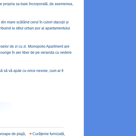
are propria sa baie încorporată, de asemenea,
din mare scălând cerul în culori stacojii și
ibuind la stilul urban pur al apartamentului
meselor de zi cu zi. Monopolio Apartment are
e lounge în aer liber de pe veranda cu vedere
ă să vă ajute cu orice nevoie, cum ar fi
proape de plajă,
Curățenie furnizată,