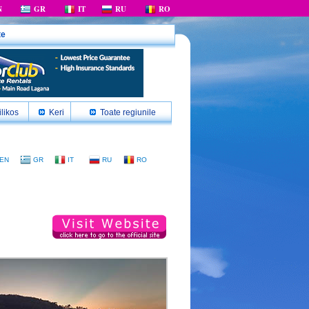
N
GR
IT
RU
RO
te
likos
Keri
Toate regiunile
EN
GR
IT
RU
RO