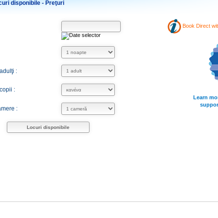
uri disponibile - Preţuri
Book Direct wi
dulţi :
opii :
Learn mo
suppor
mere :
Locuri disponibile