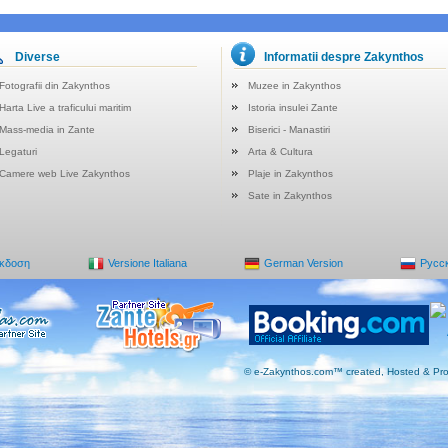
Diverse
Informatii despre Zakynthos
Fotografii din Zakynthos
Muzee in Zakynthos
Harta Live a traficului maritim
Istoria insulei Zante
Mass-media in Zante
Biserici - Manastiri
Legaturi
Arta & Cultura
Camere web Live Zakynthos
Plaje in Zakynthos
Sate in Zakynthos
Έκδοση
Versione Italiana
German Version
Русс
© e-Zakynthos.com™ created, Hosted & Pro