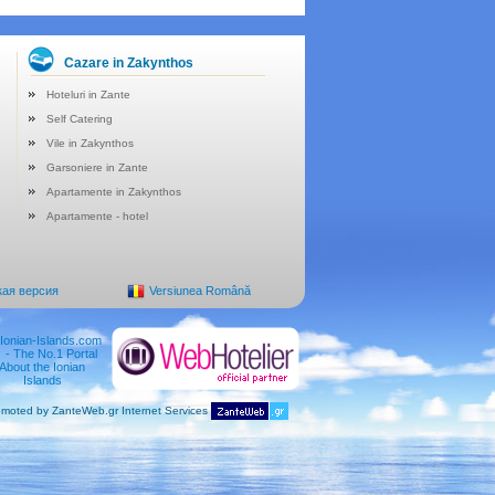
Cazare in Zakynthos
Hoteluri in Zante
Self Catering
Vile in Zakynthos
Garsoniere in Zante
Apartamente in Zakynthos
Apartamente - hotel
кая версия
Versiunea Română
moted by ZanteWeb.gr Internet Services