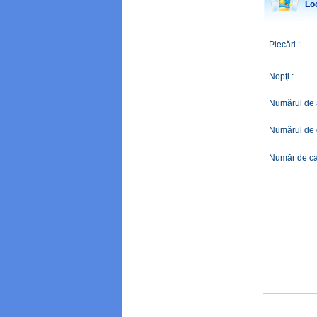
Loc
Plecări :
Nopţi :
Numărul de a
Numărul de c
Număr de ca