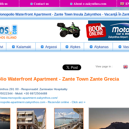
ith us
Contact us
About e-zakynthos.com
E
onopolio Waterfront Apartment - Zante Town Insula Zakynthos - Vacanţă în Zan
ivi
Kalamaki
Argassi
Alykes
Alykanas
Vasi
View page in :
io Waterfront Apartment - Zante Town Zante Grecia
inthos 291 00 - Responsabil: Zantewize Hospitality
95022344 - Mobil: +30 6972504488
://www.monopolio-apartment-zakynthos.com/
nopolio-apartment-zakynthos.com
-
Rezervări online - Click aici »