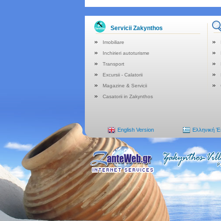
Servicii Zakynthos
Imobiliare
Inchirieri autoturisme
Transport
Excursii - Calatorii
Magazine & Servicii
Casatorii in Zakynthos
English Version
Ελληνική 