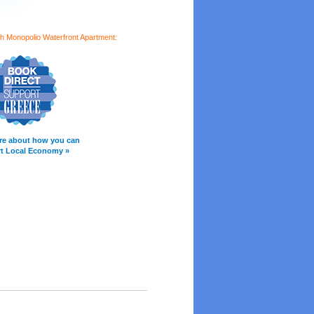
th Monopolio Waterfront Apartment:
re about how you can
t Local Economy »