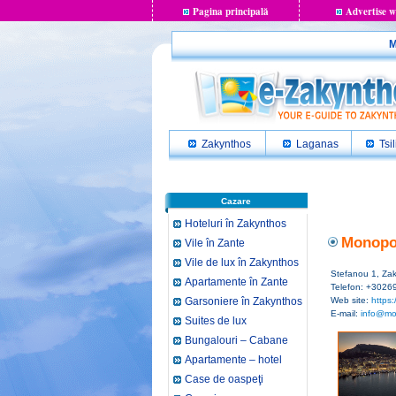
Pagina principală
Advertise w
M
Zakynthos
Laganas
Tsil
Cazare
Hoteluri în Zakynthos
Monopol
Vile în Zante
Vile de lux în Zakynthos
Stefanou 1, Zak
Apartamente în Zante
Telefon: +3026
Garsoniere în Zakynthos
Web site:
https
E-mail:
info@mo
Suites de lux
Bungalouri – Cabane
Apartamente – hotel
Case de oaspeţi