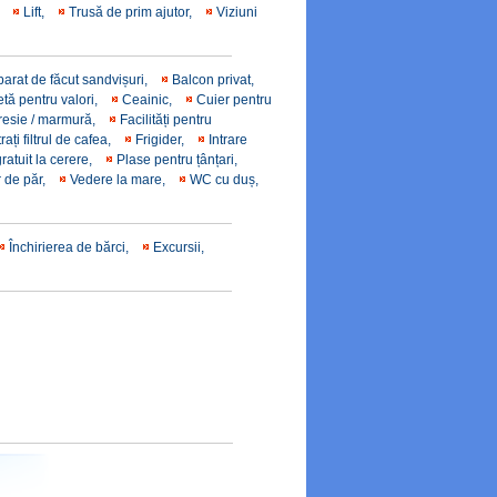
,
Lift,
Trusă de prim ajutor,
Viziuni
parat de făcut sandvișuri,
Balcon privat,
tă pentru valori,
Ceainic,
Cuier pentru
gresie / marmură,
Facilități pentru
trați filtrul de cafea,
Frigider,
Intrare
gratuit la cerere,
Plase pentru țânțari,
r de păr,
Vedere la mare,
WC cu duș,
Închirierea de bărci,
Excursii,