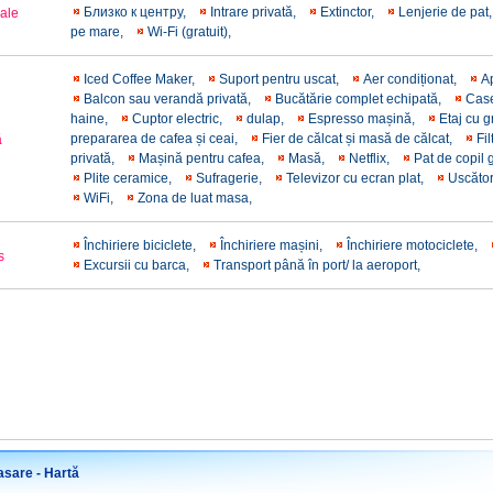
Близко к центру,
Intrare privată,
Εxtinctor,
Lenjerie de pat
rale
pe mare,
Wi-Fi (gratuit),
Iced Coffee Maker,
Suport pentru uscat,
Aer condiționat,
A
Balcon sau verandă privată,
Bucătărie complet echipată,
Case
haine,
Cuptor electric,
dulap,
Espresso mașină,
Etaj cu 
prepararea de cafea și ceai,
Fier de călcat și masă de călcat,
Fil
ă
privată,
Mașină pentru cafea,
Masă,
Netflix,
Pat de copil 
Plite ceramice,
Sufragerie,
Televizor cu ecran plat,
Uscăto
WiFi,
Zona de luat masa,
Închiriere biciclete,
Închiriere mașini,
Închiriere motociclete,
s
Excursii cu barca,
Transport până în port/ la aeroport,
sare - Hartă