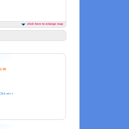
click here to enlarge map
1 00
Click aici »