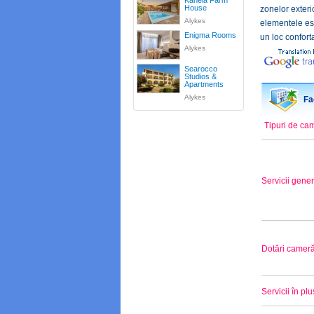
Kanela Farm
House
zonelor exteri
Alykes
elementele ese
Enigma Rooms
un loc confort
Alykes
Searocco
Studios &
Apartments
Alykes
Fac
Tipuri de ca
Servicii gene
Dotări camer
Servicii în plu