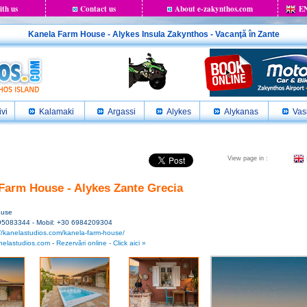
ith us
Contact us
About e-zakynthos.com
E
Kanela Farm House - Alykes Insula Zakynthos - Vacanţă în Zante
ivi
Kalamaki
Argassi
Alykes
Alykanas
Vasi
View page in :
Farm House - Alykes Zante Grecia
ouse
95083344 - Mobil: +30 6984209304
://kanelastudios.com/kanela-farm-house/
nelastudios.com
-
Rezervări online - Click aici »