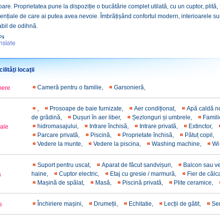
oare. Proprietatea pune la dispoziție o bucătărie complet utilată, cu un cuptor, plită,
nțiale de care ai putea avea nevoie. Îmbrățișând confortul modern, interioarele sun
abil de odihnă.
ilităţi locaţii
Cameră pentru o familie,
Garsonieră,
mere
,
Prosoape de baie furnizate,
Aer condiționat,
Apă caldă n
de grădină,
Dușuri în aer liber,
Șezlonguri și umbrele,
Famil
hidromasajului,
Intrare închisă,
Intrare privată,
Εxtinctor,
rale
Parcare privată,
Piscină,
Proprietate închisă,
Pătuț copil,
Vedere la munte,
Vedere la piscina,
Washing machine,
Wi-
Suport pentru uscat,
Aparat de făcut sandvișuri,
Balcon sau v
haine,
Cuptor electric,
Etaj cu gresie / marmură,
Fier de călc
ă
Mașină de spălat,
Masă,
Piscină privată,
Plite ceramice,
Închiriere mașini,
Drumeții,
Echitatie,
Lecții de gătit,
Ser
s