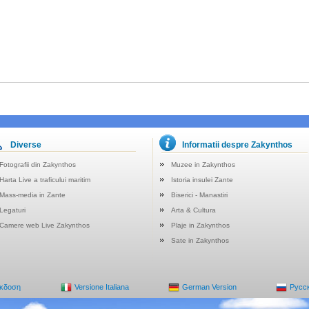
Diverse
Informatii despre Zakynthos
Fotografii din Zakynthos
Muzee in Zakynthos
Harta Live a traficului maritim
Istoria insulei Zante
Mass-media in Zante
Biserici - Manastiri
Legaturi
Arta & Cultura
Camere web Live Zakynthos
Plaje in Zakynthos
Sate in Zakynthos
Έκδοση
Versione Italiana
German Version
Русс