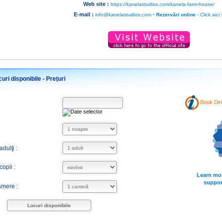
Web site :
https://kanelastudios.com/kanela-farm-house/
E-mail :
-
info@kanelastudios.com
Rezervări online
- Click aici 
uri disponibile - Preţuri
Book Dir
dulţi :
opii :
Learn mo
suppor
mere :
Locuri disponibile