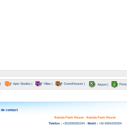
|
Apts-Studios |
Villas |
GuestHouses |
Ports
Airport |
 de contact
Kanela Farm House - Kanela Farm House
Telefon :
+302695083344 -
Mobil :
+30 6984209304