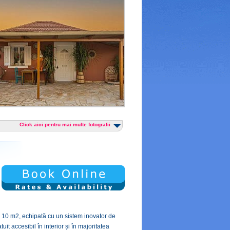
Click aici pentru mai multe fotografii
 10 m2, echipată cu un sistem inovator de
t accesibil în interior și în majoritatea