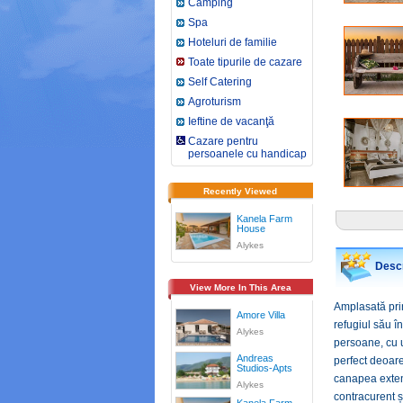
Camping
Spa
Hoteluri de familie
Toate tipurile de cazare
Self Catering
Agroturism
Ieftine de vacanţă
Cazare pentru
persoanele cu handicap
Recently Viewed
Kanela Farm
House
Alykes
Descr
View More In This Area
Amplasată prin
Amore Villa
refugiul său î
Alykes
persoane, cu u
Andreas
perfect deoar
Studios-Apts
canapea exten
Alykes
contracurent ș