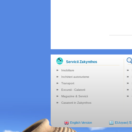
Servicii Zakynthos
Imobiliare
Inchirieri autoturisme
Transport
Excursii - Calatorii
Magazine & Servicii
Casatorii in Zakynthos
English Version
Ελληνική 