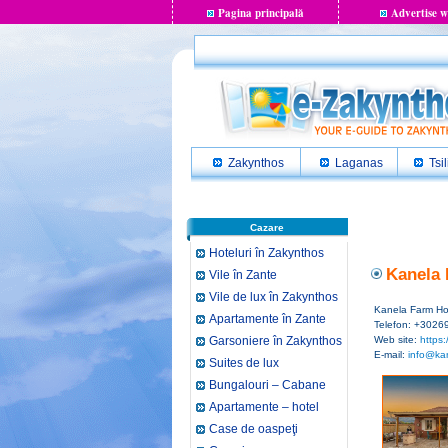
Pagina principală
Advertise w
Zakynthos
Laganas
Tsil
Cazare
Hoteluri în Zakynthos
Kanela 
Vile în Zante
Vile de lux în Zakynthos
Kanela Farm H
Apartamente în Zante
Telefon: +3026
Garsoniere în Zakynthos
Web site:
https
E-mail:
info@ka
Suites de lux
Bungalouri – Cabane
Apartamente – hotel
Case de oaspeţi