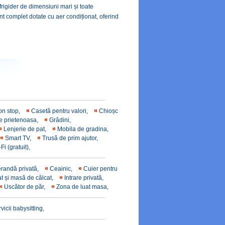
 frigider de dimensiuni mari și toate
t complet dotate cu aer condiționat, oferind
on stop,
Casetă pentru valori,
Chioșc
ie prietenoasa,
Grădini,
Lenjerie de pat,
Mobila de gradina,
Smart TV,
Trusă de prim ajutor,
Fi (gratuit),
erandă privată,
Ceainic,
Cuier pentru
at și masă de călcat,
Intrare privată,
Uscător de păr,
Zona de luat masa,
vicii babysitting,