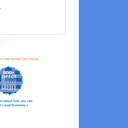
»
ect with Kanela Farm House:
re about how you can
t Local Economy »