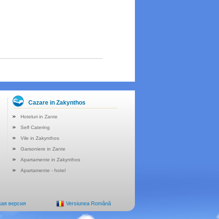
Cazare in Zakynthos
Hoteluri in Zante
Self Catering
Vile in Zakynthos
Garsoniere in Zante
Apartamente in Zakynthos
Apartamente - hotel
кая версия
Versiunea Română