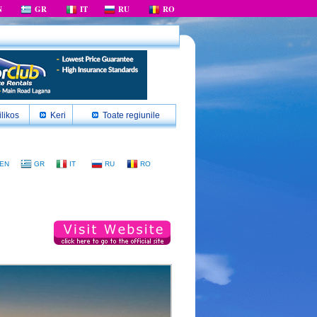
N
GR
IT
RU
RO
likos
Keri
Toate regiunile
EN
GR
IT
RU
RO