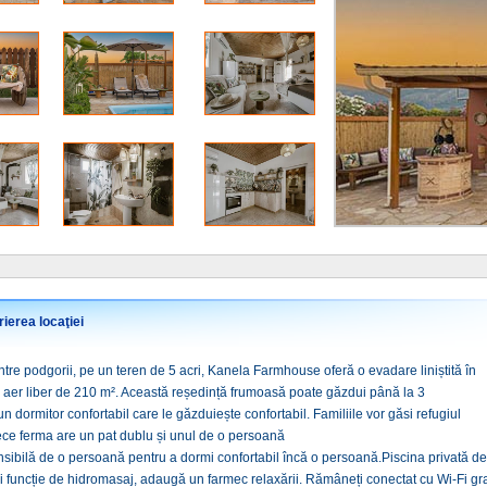
ierea locaţiei
tre podgorii, pe un teren de 5 acri, Kanela Farmhouse oferă o evadare liniștită în
n aer liber de 210 m². Această reședință frumoasă poate găzdui până la 3
n dormitor confortabil care le găzduiește confortabil. Familiile vor găsi refugiul
ece ferma are un pat dublu și unul de o persoană
sibilă de o persoană pentru a dormi confortabil încă o persoană.Piscina privată de
i funcție de hidromasaj, adaugă un farmec relaxării. Rămâneți conectat cu Wi-Fi gratui