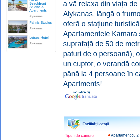
Oasis
a vă relaxa din viața de 
Beachfront
Studios &
Apartments
Alykanas, lângă o frumoas
Alykanas
oferă o stațiune turistic
Pahnis Studios
Alykanas
Apartamentele Kamara s
Letsos Hotel
suprafață de 50 de metri
Alykanas
paturi de o persoană), o
un cuptor, o verandă co
până la 4 persoane în 
Apartments!
Facilităţi locaţii
Apartament cu 2
Tipuri de camere