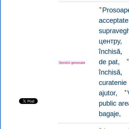
Prosoape
acceptate
supraveg
центру,
închisă,
de pat,
Servicii generale
închisă,
curatenie
ajutor,
public ar
bagaje,