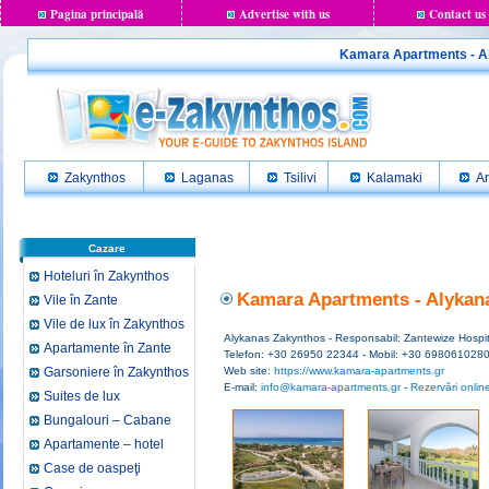
Pagina principală
Advertise with us
Contact us
Kamara Apartments - Al
Zakynthos
Laganas
Tsilivi
Kalamaki
Ar
Cazare
Hoteluri în Zakynthos
Kamara Apartments - Alykan
Vile în Zante
Vile de lux în Zakynthos
Alykanas Zakynthos - Responsabil: Zantewize Hospita
Apartamente în Zante
Telefon: +30 26950 22344 - Mobil: +30 698061028
Garsoniere în Zakynthos
Web site:
https://www.kamara-apartments.gr
E-mail:
info@kamara-apartments.gr
-
Rezervări online 
Suites de lux
Bungalouri – Cabane
Apartamente – hotel
Case de oaspeţi