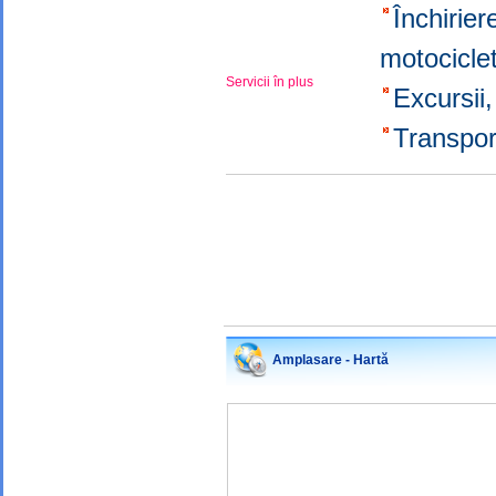
Închirier
motocicl
Servicii în plus
Excursii
Transpor
Amplasare - Hartă