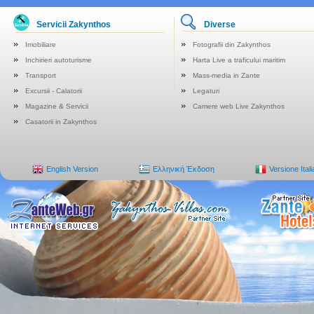
Servicii Zakynthos
Diverse
Imobiliare
Fotografii din Zakynthos
Inchirieri autoturisme
Harta Live a traficului maritim
Transport
Mass-media in Zante
Excursii - Calatorii
Legaturi
Magazine & Servicii
Camere web Live Zakynthos
Casatorii in Zakynthos
English Version
Ελληνική Έκδοση
Versione Ital