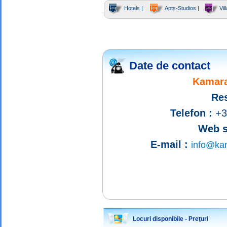
Hotels |
Apts-Studios |
Vill
Date de contact
Kamara
Res
Telefon :
+3
Web s
E-mail :
info@ka
Locuri disponibile - Preţuri