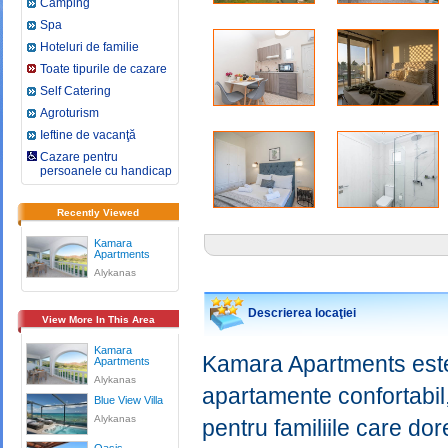
Camping
Spa
Hoteluri de familie
Toate tipurile de cazare
Self Catering
Agroturism
Ieftine de vacanţă
Cazare pentru
persoanele cu handicap
Recently Viewed
Kamara
Apartments
Alykanas
Descrierea locaţiei
View More In This Area
Kamara
Kamara Apartments est
Apartments
Alykanas
apartamente confortabil
Blue View Villa
Alykanas
pentru familiile care dor