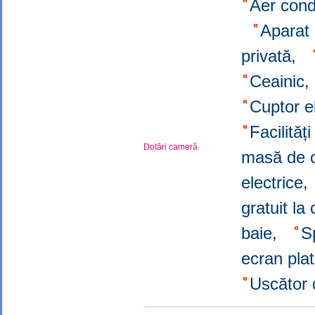
Aer cond
Aparat 
privată,
Ceainic
Cuptor e
Facilită
Dotări cameră
masă de c
electrice
gratuit la
baie,
S
ecran pla
Uscător