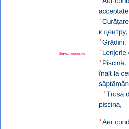
Aer cond
acceptat
Curățare 
к центру
Grădini
Lenjerie
Servicii generale
Piscină
înalt la c
săptămâ
Trusă d
piscina,
Aer cond