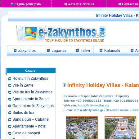
Pagina principală
Advertise with us
Contact us
Infinity ​Holiday Villas 
Zakynthos
Laganas
Tsilivi
Kalamaki
Ar
Cazare
Hoteluri în Zakynthos
Infinity ​Holiday Villas - Kal
Vile în Zante
Vile de lux în Zakynthos
Kalamaki - Responsabil: Zantewize Hospitality
Apartamente în Zante
Telefon: +30 2695022344 - Mobil: +30 6983050033
Garsoniere în Zakynthos
Web site:
https://infinity-villas.gr/
E-mail:
info@infinity-villas.gr
-
Rezervări online - Click 
Suites de lux
Bungalouri – Cabane
Apartamente – hotel
Case de oaspeţi