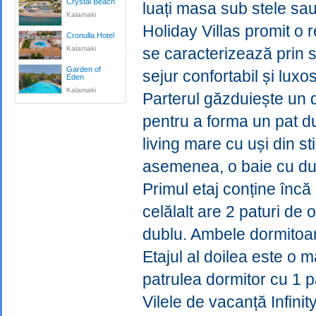
Crystal Beach
luați masa sub stele sau 
Kalamaki
Holiday Villas promit o 
Cronulla Hotel
Kalamaki
se caracterizează prin s
Garden of
sejur confortabil și luxos
Eden
Kalamaki
Parterul găzduiește un d
pentru a forma un pat du
living mare cu uși din st
asemenea, o baie cu duș
Primul etaj conține încă
celălalt are 2 paturi de 
dublu. Ambele dormitoar
Etajul al doilea este o 
patrulea dormitor cu 1 p
Vilele de vacanță Infini