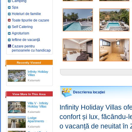
Camping
Spa
Hoteluri de familie
Toate tipurile de cazare
Self Catering
Agroturism
Ieftine de vacanţă
Cazare pentru
persoanele cu handicap
Recently Viewed
Infinity ​Holiday
Villas
Kalamaki
Descrierea locaţiei
View More In This Area
Villa V - Infinity
Infinity Holiday Villas o
Holiday Villas
Kalamaki
confort și lux, făcându-
Lodge
Apartments
o vacanță de neuitat în 
Kalamaki