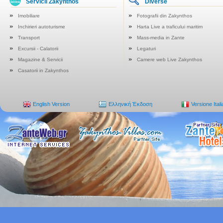
Servicii Zakynthos
Diverse
Imobiliare
Fotografii din Zakynthos
Inchirieri autoturisme
Harta Live a traficului maritim
Transport
Mass-media in Zante
Excursii - Calatorii
Legaturi
Magazine & Servicii
Camere web Live Zakynthos
Casatorii in Zakynthos
English Version
Ελληνική Έκδοση
Versione Ital