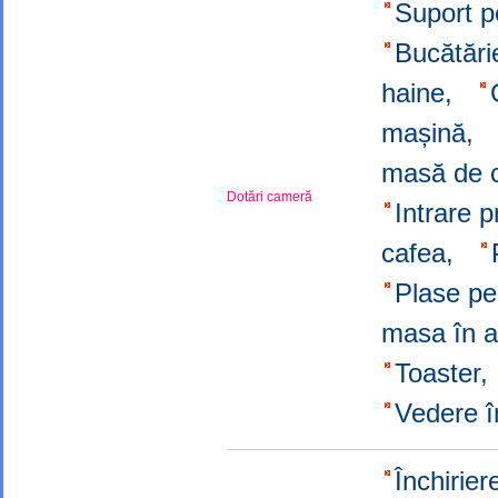
Suport p
Bucătări
haine,
mașină,
masă de 
Dotări cameră
Intrare 
cafea,
Plase pe
masa în a
Toaster
Vedere î
Închirier