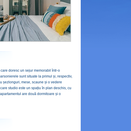
i care doresc un sejur memorabil într-o
Garsonierele sunt situate la primul și, respectiv,
n cu șezlonguri, mese, scaune și o vedere
ecare studio este un spațiu în plan deschis, cu
e apartamentul are două dormitoare și o