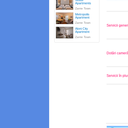
Nobbi
Apartments
Zante Town
Metropolis
Apartment
Zante Town
Servicii gene
Aloni City
Apartment
Zante Town
Dotări camer
Servicii în plu