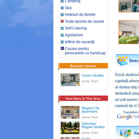
Camping
Spa
Hoteluri de familie
Toate tipurile de cazare
Self Catering
Agroturism
Ieftine de vacanţă
Cazare pentru
persoanele cu handicap
Descr
Recently Viewed
Două studiouri
Centro Studios
capitală pitore
Zante Town
al doilea etaj
fantastică asu
View More In This Area
un pat queen-s
cameră de zi î
Elegant City
Apartment
Zante Town
Suburban
Elegant Studios
Zante Town
Fac