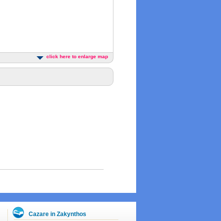
click here to enlarge map
Cazare in Zakynthos