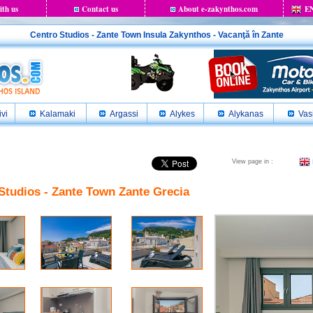
ith us
Contact us
About e-zakynthos.com
E
Centro Studios - Zante Town Insula Zakynthos - Vacanţă în Zante
ivi
Kalamaki
Argassi
Alykes
Alykanas
Vasi
View page in :
Studios - Zante Town Zante Grecia