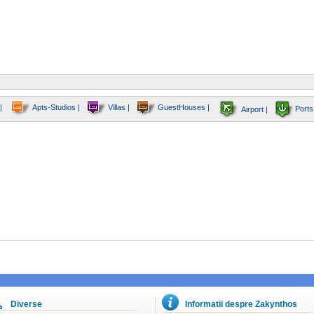
|
Apts-Studios |
Villas |
GuestHouses |
Ports
Airport |
Diverse
Informatii despre Zakynthos