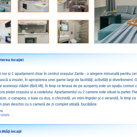
ierea locaţiei
 noi și 1 apartament chiar în centrul orașului Zante - o alegere minunată pentru ce
ască a insulei, în apropierea unei game largi de facilități, activități și divertisment. 
 al aceleiași clădiri (fără lift), în timp ce terasa de pe acoperiș este un spațiu comu
pra pieței orașului și a castelului. Apartamentul cu 2 camere este situat la parter. Fi
ize, o canapea, o baie cu duș, o chicinetă, un mini-frigider și o verandă, în timp c
n plan deschis cu o cameră de zi complet utilată. bucătărie.
ilităţi locaţii