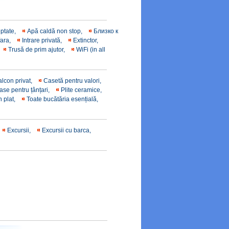
eptate,
Apă caldă non stop,
Близко к
fara,
Intrare privată,
Εxtinctor,
Trusă de prim ajutor,
WiFi (in all
alcon privat,
Casetă pentru valori,
ase pentru țânțari,
Plite ceramice,
n plat,
Toate bucătăria esențială,
Excursii,
Excursii cu barca,