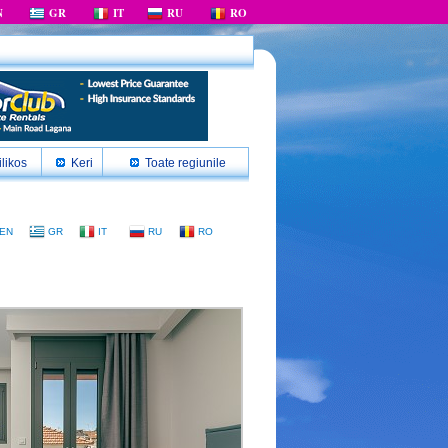
N
GR
IT
RU
RO
likos
Keri
Toate regiunile
EN
GR
IT
RU
RO