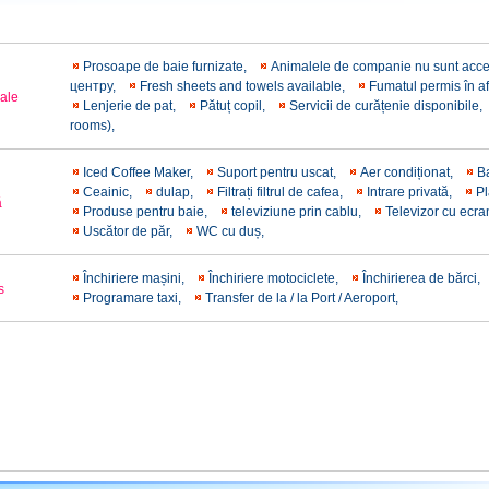
Prosoape de baie furnizate,
Animalele de companie nu sunt acc
центру,
Fresh sheets and towels available,
Fumatul permis în a
rale
Lenjerie de pat,
Pătuț copil,
Servicii de curățenie disponibile,
rooms),
Iced Coffee Maker,
Suport pentru uscat,
Aer condiționat,
B
Ceainic,
dulap,
Filtrați filtrul de cafea,
Intrare privată,
Pl
ă
Produse pentru baie,
televiziune prin cablu,
Televizor cu ecra
Uscător de păr,
WC cu duș,
Închiriere mașini,
Închiriere motociclete,
Închirierea de bărci,
s
Programare taxi,
Transfer de la / la Port / Aeroport,