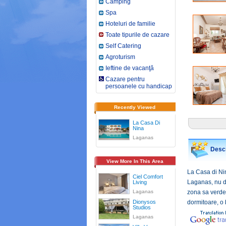
Camping
Spa
Hoteluri de familie
Toate tipurile de cazare
Self Catering
Agroturism
Ieftine de vacanţă
Cazare pentru
persoanele cu handicap
Recently Viewed
La Casa Di
Nina
Laganas
Descr
View More In This Area
La Casa di Nin
Ciel Comfort
Laganas, nu de
Living
Laganas
zona sa verde 
Dionysos
dormitoare, o 
Studios
Laganas