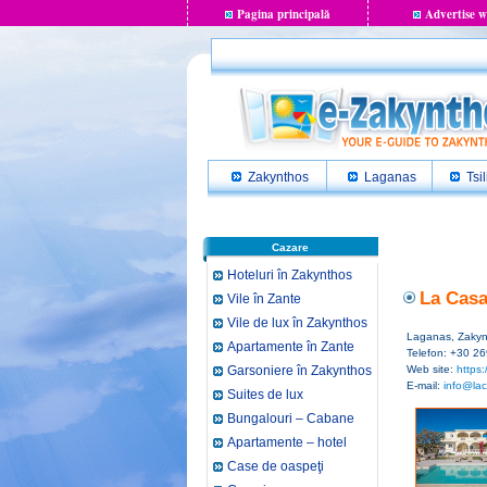
Pagina principală
Advertise w
Zakynthos
Laganas
Tsil
Cazare
Hoteluri în Zakynthos
La Casa
Vile în Zante
Vile de lux în Zakynthos
Laganas, Zakynt
Apartamente în Zante
Telefon: +30 2
Garsoniere în Zakynthos
Web site:
https:
E-mail:
info@lac
Suites de lux
Bungalouri – Cabane
Apartamente – hotel
Case de oaspeţi