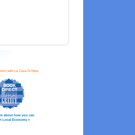
rect with La Casa Di Nina:
re about how you can
t Local Economy »