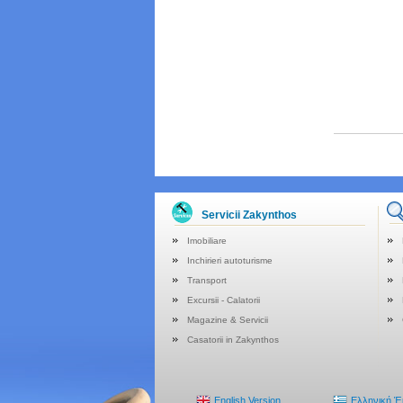
Servicii Zakynthos
Imobiliare
Inchirieri autoturisme
Transport
Excursii - Calatorii
Magazine & Servicii
Casatorii in Zakynthos
English Version
Ελληνική 