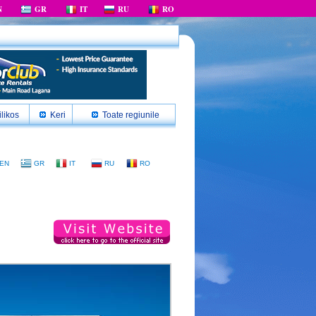
N
GR
IT
RU
RO
likos
Keri
Toate regiunile
EN
GR
IT
RU
RO