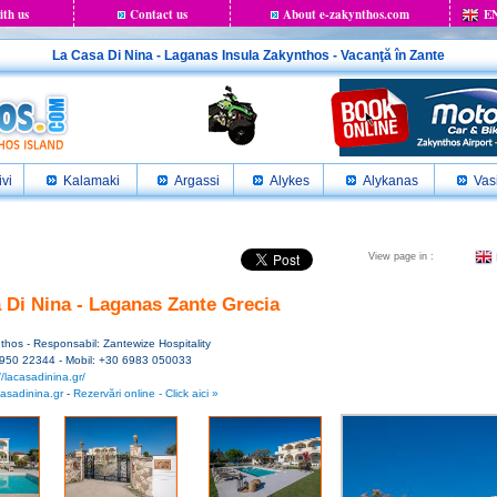
ith us
Contact us
About e-zakynthos.com
E
La Casa Di Nina - Laganas Insula Zakynthos - Vacanţă în Zante
ivi
Kalamaki
Argassi
Alykes
Alykanas
Vasi
View page in :
 Di Nina - Laganas Zante Grecia
hos - Responsabil: Zantewize Hospitality
6950 22344 - Mobil: +30 6983 050033
//lacasadinina.gr/
asadinina.gr
-
Rezervări online - Click aici »