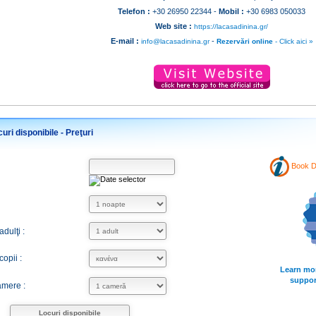
Telefon :
+30 26950 22344 -
Mobil :
+30 6983 050033
Web site :
https://lacasadinina.gr/
E-mail :
-
info@lacasadinina.gr
Rezervări online
- Click aici »
uri disponibile - Preţuri
Book Di
dulţi :
opii :
Learn mo
suppor
mere :
Locuri disponibile