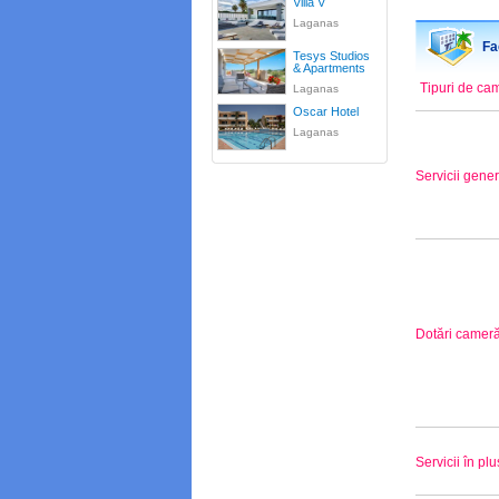
Villa V
Laganas
Fac
Tesys Studios
& Apartments
Tipuri de ca
Laganas
Oscar Hotel
Laganas
Servicii gene
Dotări camer
Servicii în plu