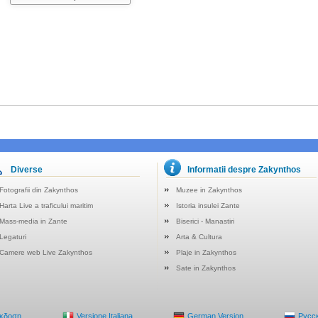
Diverse
Informatii despre Zakynthos
Fotografii din Zakynthos
Muzee in Zakynthos
Harta Live a traficului maritim
Istoria insulei Zante
Mass-media in Zante
Biserici - Manastiri
Legaturi
Arta & Cultura
Camere web Live Zakynthos
Plaje in Zakynthos
Sate in Zakynthos
Έκδοση
Versione Italiana
German Version
Русс