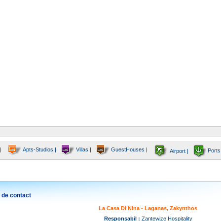
|
Apts-Studios |
Villas |
GuestHouses |
Ports
Airport |
 de contact
La Casa Di Nina - Laganas, Zakynthos
Responsabil :
Zantewize Hospitality