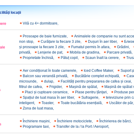
ilităţi locaţii
Vilă cu 4+ dormitoare,
mere
Prosoape de baie furnizate,
Animalele de companie nu sunt acc
non stop,
Curățare la fiecare 3 zile,
Dușuri în aer liber,
Близк
și prosoape la fiecare 3 zile,
Fumatul permis în afara,
Grădini,
rale
privată,
Lenjerie de pat,
Mobila de gradina,
Parcare privată
Proprietate închisă,
Pătuț copil,
Scaun înalt la cerere,
Trus
Aer condiționat în toate camerele,
Iced Coffee Maker,
Suport 
Balcon sau verandă privată,
Bucătărie complet echipată,
Case
microunde,
dulap,
Facilități pentru prepararea de cafea și ceai,
filtrul de cafea,
Frigider,
Mașină de spălat,
Mașină de spălat
ă
Placi și cuptoare ceramice,
Plase pentru țânțari,
Produse pen
Spațiul de luat masa în aer liber,
Sufragerie,
televiziune prin 
inteligent,
Toaster,
Toate bucătăria esențială,
Uscător de păr
Zona de luat masa,
Închiriere mașini,
Închiriere motociclete,
Închirierea de bărci,
s
Programare taxi,
Transfer de la / la Port / Aeroport,