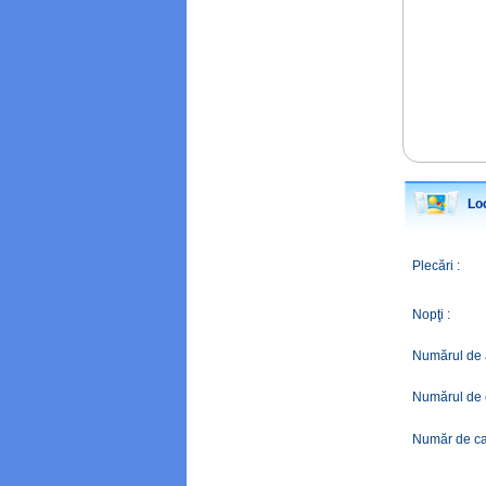
Loc
Plecări :
Nopţi :
Numărul de a
Numărul de c
Număr de ca