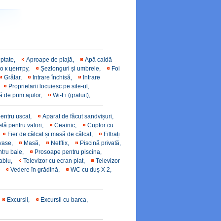
eptate,
Aproape de plajă,
Apă caldă
о к центру,
Șezlonguri și umbrele,
Foi
Grătar,
Intrare închisă,
Intrare
,
Proprietarii locuiesc pe site-ul,
ă de prim ajutor,
Wi-Fi (gratuit),
pentru uscat,
Aparat de făcut sandvișuri,
tă pentru valori,
Ceainic,
Cuptor cu
Fier de călcat și masă de călcat,
Filtrați
 vase,
Masă,
Netflix,
Piscină privată,
tru baie,
Prosoape pentru piscina,
cablu,
Televizor cu ecran plat,
Televizor
,
Vedere în grădină,
WC cu duș X 2,
Excursii,
Excursii cu barca,