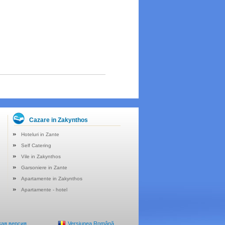
Cazare in Zakynthos
Hoteluri in Zante
Self Catering
Vile in Zakynthos
Garsoniere in Zante
Apartamente in Zakynthos
Apartamente - hotel
кая версия
Versiunea Română