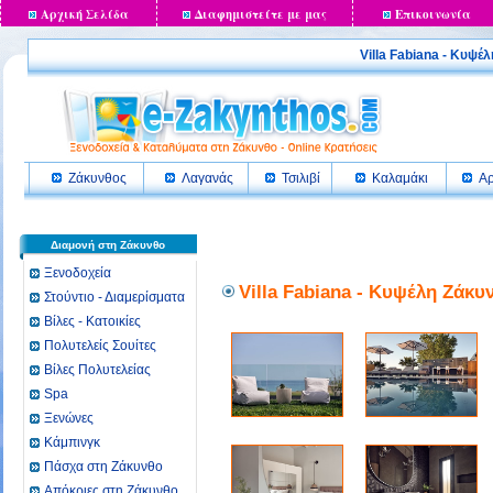
Αρχική Σελίδα
Διαφημιστείτε με μας
Επικοινωνία
Villa Fabiana - Κυ
Ζάκυνθος
Λαγανάς
Τσιλιβί
Καλαμάκι
Αρ
Διαμονή στη Ζάκυνθο
Ξενοδοχεία
Villa Fabiana - Κυψέλη Ζάκυ
Στούντιο - Διαμερίσματα
Βίλες - Κατοικίες
Πολυτελείς Σουίτες
Βίλες Πολυτελείας
Spa
Ξενώνες
Κάμπινγκ
Πάσχα στη Ζάκυνθο
Απόκριες στη Ζάκυνθο