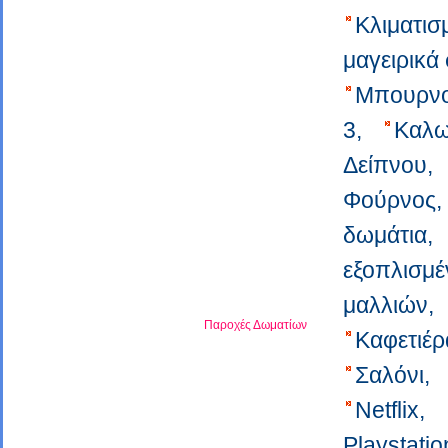
Κλιματισ
μαγειρικά
Μπουρνο
3,
Καλω
Δείπνου,
Φούρνος
δωμάτια,
εξοπλισμέ
μαλλιών,
Παροχές Δωματίων
Καφετιέ
Σαλόνι,
Netflix,
Playstati