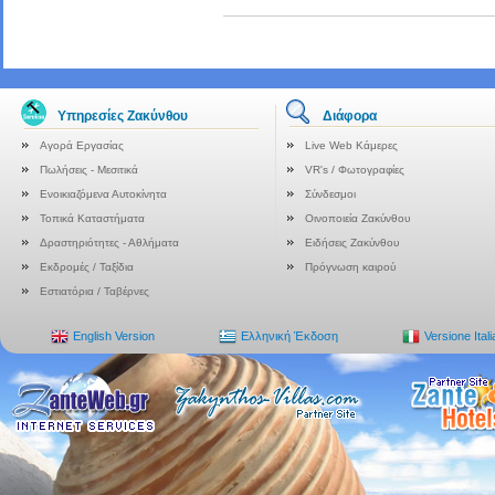
Υπηρεσίες Ζακύνθου
Διάφορα
Αγορά Εργασίας
Live Web Κάμερες
Πωλήσεις - Μεσιτικά
VR's / Φωτογραφίες
Ενοικιαζόμενα Αυτοκίνητα
Σύνδεσμοι
Τοπικά Καταστήματα
Οινοποιεία Ζακύνθου
Δραστηριότητες - Αθλήματα
Ειδήσεις Ζακύνθου
Εκδρομές / Ταξίδια
Πρόγνωση καιρού
Εστιατόρια / Ταβέρνες
English Version
Ελληνική Έκδοση
Versione Ital