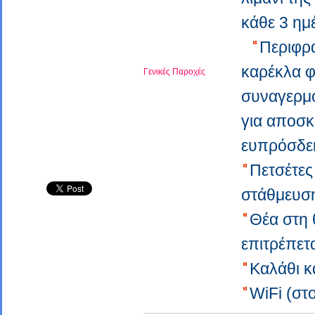
κάθε 3 ημ
Περιφρ
καρέκλα φ
Γενικές Παροχές
συναγερμ
για αποσ
ευπρόσδε
Πετσέτες
στάθμευσ
Θέα στη
επιτρέπετ
Καλάθι 
WiFi (στ