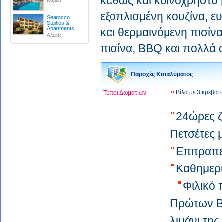
καθώς και κοινόχρηστο 
Κορίθι
εξοπλισμένη κουζίνα, ε
Searocco
Studios &
Apartments
και θερμαινόμενη πισίνα
Αλυκές
πισίνα, BBQ και πολλά 
Παροχές Καταλύματος
Βίλα με 3 κρεβα
Τύποι Δωματίων
24ώρες 
Πετσέτες
Επιτραπέ
Καθημερ
Φιλικό 
Πρώτων Β
λιμάνι τ