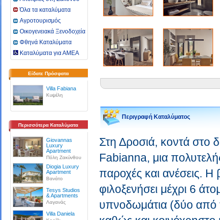
Όλα τα καταλύματα
Αγροτουρισμός
Οικογενειακά Ξενοδοχεία
Φθηνά Καταλύματα
Καταλύματα για ΑΜΕΑ
Είδατε Πρόσφατα
Villa Fabiana
Κυψέλη
Περιγραφή Καταλύματος
Περισσότερα Καταλύματα
Στη Δροσιά, κοντά στο δη
Giovannas
Luxury
Apartment
Fabianna, μια πολυτελής
Πόλη Ζακύνθου
Diogia Luxury
παροχές και ανέσεις. Η 
Apartment
Βανάτο
φιλοξενήσει μέχρι 6 άτομ
Tesys Studios
& Apartments
υπνοδωμάτια (δύο από τ
Λαγανάς
Villa Daniela