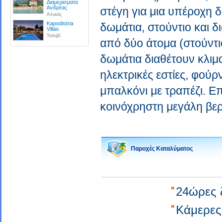
Διαμερίσματα
Ανδρέας
στέγη για μια υπέροχη 
Αλυκές
Kapodistria
δωμάτια, στούντιο και 
Villas
Τσιλιβί
από δύο άτομα (στούντι
δωμάτια διαθέτουν κλιμ
ηλεκτρικές εστίες, φού
μπαλκόνι με τραπέζι. Ε
κοινόχρηστη μεγάλη βε
Παροχές Καταλύματος
24ώρες 
Κάμερες