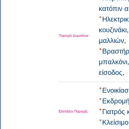
κατόπιν 
Ηλεκτρικ
κουζινάκ
Παροχές Δωματίων
μαλλιών
Βραστή
μπαλκόν
είσοδος,
Ενοικία
Εκδρομή
Γιατρός
Επιπλέον Παροχές
Κλείσιμ