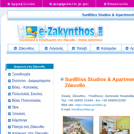
Αρχική Σελίδα
Διαφημιστείτε με μας
Επικοινωνία
SunBliss Studios & Apartme
Ζάκυνθος
Λαγανάς
Τσιλιβί
Καλαμάκι
Αρ
Διαμονή στη Ζάκυνθο
Ξενοδοχεία
SunBliss Studios & Apartmen
Στούντιο - Διαμερίσματα
Ζάκυνθο
Βίλες - Κατοικίες
Πολυτελείς Σουίτες
Αλυκές, Ζάκυνθος - Υπεύθυνος: Zantewize Hospitality
Βίλες Πολυτελείας
Τηλ: +30 26950 22344 - Κιν: +30 6980610280
Web site:
https://www.sunbliss.gr
Spa
E-mail:
info@sunbliss.gr
Ξενώνες
Κάμπινγκ
Πάσχα στη Ζάκυνθο
Απόκριες στη Ζάκυνθο