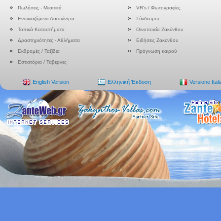
Πωλήσεις - Μεσιτικά
VR's / Φωτογραφίες
Ενοικιαζόμενα Αυτοκίνητα
Σύνδεσμοι
Τοπικά Καταστήματα
Οινοποιεία Ζακύνθου
Δραστηριότητες - Αθλήματα
Ειδήσεις Ζακύνθου
Εκδρομές / Ταξίδια
Πρόγνωση καιρού
Εστιατόρια / Ταβέρνες
English Version
Ελληνική Έκδοση
Versione Ital