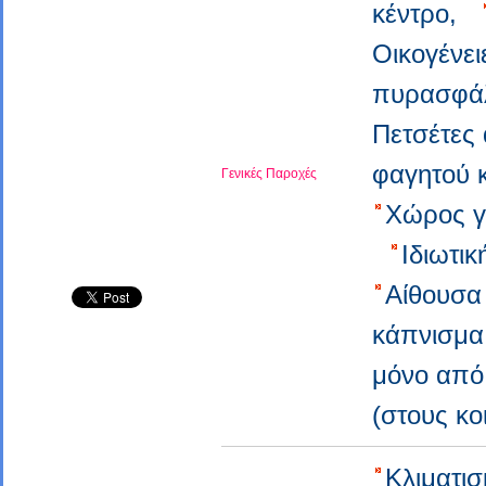
κέντρο,
Οικογένε
πυρασφά
Πετσέτες 
φαγητού 
Γενικές Παροχές
Χώρος γ
Ιδιωτι
Αίθουσα
κάπνισμα
μόνο απ
(στους κ
Κλιματι