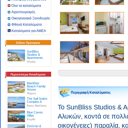
Όλα τα καταλύματα
Αγροτουρισμός
Οικογενειακά Ξενοδοχεία
Φθηνά Καταλύματα
Καταλύματα για ΑΜΕΑ
Είδατε Πρόσφατα
SunBliss
Studios &
Apartments
Αλυκές
Περισσότερα Καταλύματα
MariDion
Beach Family
House
Περιγραφή Καταλύματος
Ψαρού
The Sall Suites
Complex A
Το SunBliss Studios & A
Άγιος Νικόλαος
Blue Caves
Αλυκών, κοντά σε πολλά 
Villas
Κορίθι
οικογένειες) παραλία, κ
Στούντιο &