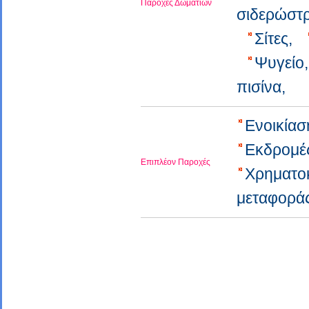
Παροχές Δωματίων
σιδερώστρ
Σίτες,
Ψυγείο
πισίνα,
Ενοικία
Εκδρομέ
Επιπλέον Παροχές
Χρηματο
μεταφοράς