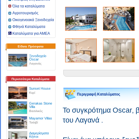
Όλα τα καταλύματα
Αγροτουρισμός
Οικογενειακά Ξενοδοχεία
Φθηνά Καταλύματα
Καταλύματα για ΑΜΕΑ
Είδατε Πρόσφατα
Ξενοδοχείο
Oscar
Λαγανάς
Περισσότερα Καταλύματα
Sunset House
Κερί
Περιγραφή Καταλύματος
Gerakas Stone
Villa
Το συγκρότημα Oscar, β
Βασιλικός
του Λαγανά .
Mayamor Villas
Τσιλιβί
Διαμερίσματα
Κήποι