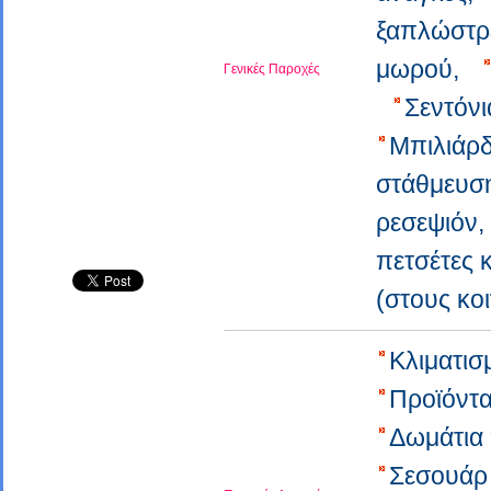
ξαπλώστρ
μωρού,
Γενικές Παροχές
Σεντόνι
Μπιλιάρ
στάθμευσ
ρεσεψιόν
πετσέτες 
(στους κο
Κλιματι
Προϊόντ
Δωμάτια
Σεσουάρ