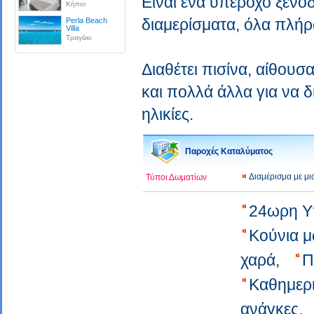
Είναι ένα υπέροχο ξενοδ
Κήποι
διαμερίσματα, όλα πλήρ
Perla Beach
Villa
Τραγάκι
Διαθέτει πισίνα, αίθουσ
και πολλά άλλα για να δ
ηλικίες.
Παροχές Καταλύματος
Διαμέρισμα με μ
Τύποι Δωματίων
24ωρη 
Κούνια 
χαρά,
Π
Καθημερ
ανάγκες,