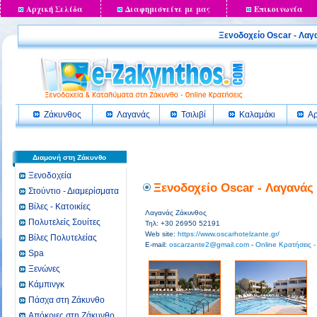
Αρχική Σελίδα
Διαφημιστείτε με μας
Επικοινωνία
Ξενοδοχείο Oscar - Λ
Ζάκυνθος
Λαγανάς
Τσιλιβί
Καλαμάκι
Αρ
Διαμονή στη Ζάκυνθο
Ξενοδοχεία
Ξενοδοχείο Oscar - Λαγανάς
Στούντιο - Διαμερίσματα
Βίλες - Κατοικίες
Λαγανάς Ζάκυνθος
Πολυτελείς Σουίτες
Τηλ: +30 26950 52191
Web site:
https://www.oscarhotelzante.gr/
Βίλες Πολυτελείας
E-mail:
oscarzante2@gmail.com
-
Online Κρατήσεις -
Spa
Ξενώνες
Κάμπινγκ
Πάσχα στη Ζάκυνθο
Απόκριες στη Ζάκυνθο