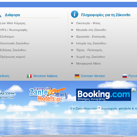
Διάφορα
Πληροφορίες για τη Ζάκυνθο
Live Web Κάμερες
Οικολογία - Φύση
VR's / Φωτογραφίες
Μουσεία στη Ζάκυνθο
Σύνδεσμοι
Θρησκεία - Εκκλησιές
Οινοποιεία Ζακύνθου
Ιστορία της Ζακύνθου
Ειδήσεις Ζακύνθου
Τέχνες - Πολιτισμός
Πρόγνωση καιρού
Χωριά της Ζακύνθου
Μεταφορικά Μέσα
Έκδοση
Versione Italiana
German Version
Русс
© e-Zakynthos.com™ Δημιουργία, φιλοξενία & 