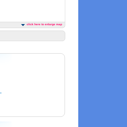
click here to enlarge map
 »