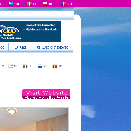
N
GR
IT
RU
RO
κός
Κερί
Όλες οι περιοχές
EN
GR
IT
RU
RO