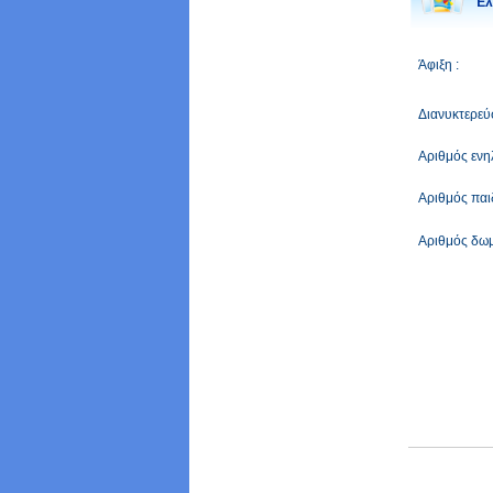
Έλ
Άφιξη :
Διανυκτερεύσ
Αριθμός ενηλ
Αριθμός παι
Αριθμός δωμ