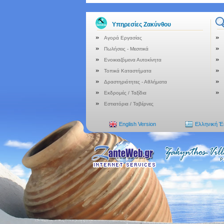
Υπηρεσίες Ζακύνθου
Αγορά Εργασίας
Πωλήσεις - Μεσιτικά
Ενοικιαζόμενα Αυτοκίνητα
Τοπικά Καταστήματα
Δραστηριότητες - Αθλήματα
Εκδρομές / Ταξίδια
Εστιατόρια / Ταβέρνες
English Version
Ελληνική 