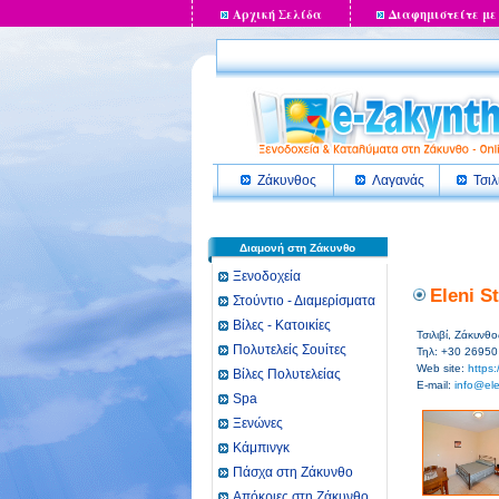
Αρχική Σελίδα
Διαφημιστείτε με
Ζάκυνθος
Λαγανάς
Τσιλ
Διαμονή στη Ζάκυνθο
Ξενοδοχεία
Eleni S
Στούντιο - Διαμερίσματα
Βίλες - Κατοικίες
Τσιλιβί, Ζάκυνθο
Πολυτελείς Σουίτες
Τηλ: +30 26950
Web site:
https:
Βίλες Πολυτελείας
E-mail:
info@ele
Spa
Ξενώνες
Κάμπινγκ
Πάσχα στη Ζάκυνθο
Απόκριες στη Ζάκυνθο