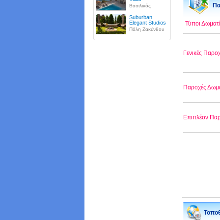
Πα
Βασιλικός
Suburban
Elegant Studios
Τύποι Δωματ
Πόλη Ζακύνθου
Γενικές Παρο
Παροχές Δωμ
Επιπλέον Πα
Τοποθ