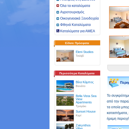
Όλα τα καταλύματα
Αγροτουρισμός
Οικογενειακά Ξενοδοχεία
Φθηνά Καταλύματα
Καταλύματα για ΑΜΕΑ
Είδατε Πρόσφατα
Eleni Studios
Τσιλιβί
Περισσότερα Καταλύματα
Βίλα Κάμπος
Περι
Βανάτο
Το συγκρότημα
Bella Vista Sea
View
από την παραλ
Apartments
Τραγάκι
τα οποία μπορ
Sunset House
καταστήματα, 
Κερί
ήρεμη περιοχή
Zakynthos
Villas