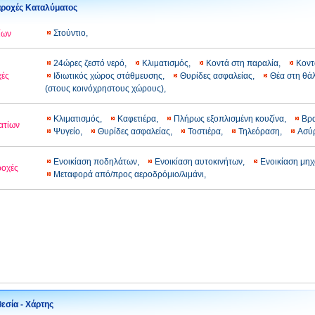
ροχές Καταλύματος
Στούντιο,
ίων
24ώρες ζεστό νερό,
Κλιματισμός,
Κοντά στη παραλία,
Κοντ
χές
Ιδιωτικός χώρος στάθμευσης,
Θυρίδες ασφαλείας,
Θέα στη θ
(στους κοινόχρηστους χώρους),
Κλιματισμός,
Καφετιέρα,
Πλήρως εξοπλισμένη κουζίνα,
Βρ
ατίων
Ψυγείο,
Θυρίδες ασφαλείας,
Τοστιέρα,
Τηλεόραση,
Ασύρ
Ενοικίαση ποδηλάτων,
Ενοικίαση αυτοκινήτων,
Ενοικίαση μη
ροχές
Μεταφορά από/προς αεροδρόμιο/λιμάνι,
εσία - Χάρτης