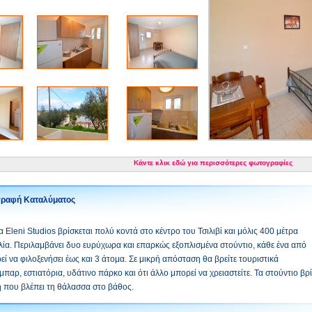
Κάντε κλικ εδώ για περισσότερες φωτογραφίες
γραφή Καταλύματος
 Eleni Studios βρίσκεται πολύ κοντά στο κέντρο του Τσιλιβί και μόλις 400 μέτρα
ία. Περιλαμβάνει δυο ευρύχωρα και επαρκώς εξοπλισμένα στούντιο, κάθε ένα από
εί να φιλοξενήσει έως και 3 άτομα. Σε μικρή απόσταση θα βρείτε τουριστικά
μπαρ, εστιατόρια, υδάτινο πάρκο και ότι άλλο μπορεί να χρειαστείτε. Τα στούντιο 
 που βλέπει τη θάλασσα στο βάθος.