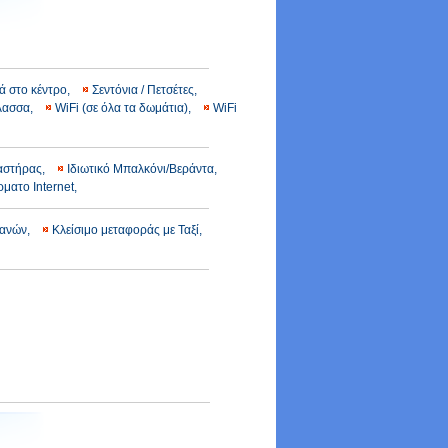
ά στο κέντρο,
Σεντόνια / Πετσέτες,
άλασσα,
WiFi (σε όλα τα δωμάτια),
WiFi
αστήρας,
Ιδιωτικό Μπαλκόνι/Βεράντα,
ματο Internet,
χανών,
Κλείσιμο μεταφοράς με Ταξί,