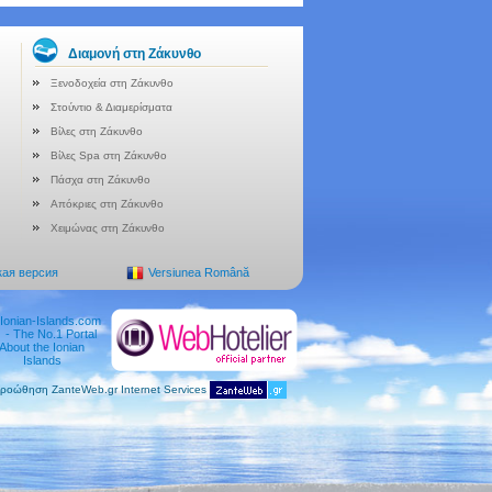
Διαμονή στη Ζάκυνθο
Ξενοδοχεία στη Ζάκυνθο
Στούντιο & Διαμερίσματα
Βίλες στη Ζάκυνθο
Βίλες Spa στη Ζάκυνθο
Πάσχα στη Ζάκυνθο
Απόκριες στη Ζάκυνθο
Χειμώνας στη Ζάκυνθο
кая версия
Versiunea Română
προώθηση ZanteWeb.gr Internet Services