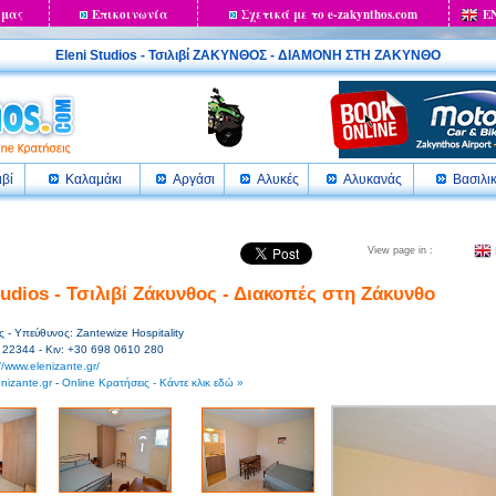
 μας
Επικοινωνία
Σχετικά με το e-zakynthos.com
E
Eleni Studios - Τσιλιβί ΖΑΚΥΝΘΟΣ - ΔΙΑΜΟΝΗ ΣΤΗ ΖΑΚΥΝΘΟ
ιβί
Καλαμάκι
Αργάσι
Αλυκές
Αλυκανάς
Βασιλι
View page in :
tudios - Τσιλιβί Ζάκυνθος - Διακοπές στη Ζάκυνθο
ς - Υπεύθυνος: Zantewize Hospitality
 22344 - Κιν: +30 698 0610 280
//www.elenizante.gr/
nizante.gr
-
Online Κρατήσεις - Κάντε κλικ εδώ »