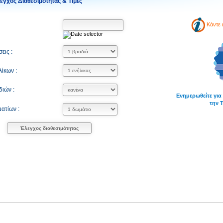
εγχος Διαθεσιμότητας & Τιμές
Κάντε 
εις :
ίκων :
διών :
Ενημερωθείτε για
την 
ατίων :
Έλεγχος διαθεσιμότητας