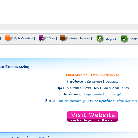
|
Apts-Studios |
Villas |
GuestHouses |
Ports
Airport |
εία Επικοινωνίας
Eleni Studios - Τσιλιβί, Ζάκυνθος
Υπεύθυνος :
Zantewize Hospitality
Τηλ :
+30 26950 22344 -
Κιν :
+30 698 0610 280
Ιστότοπος :
https://www.elenizante.gr/
E-mail :
-
info@elenizante.gr
Online Κρατήσεις
- κάντε κλικ εδώ