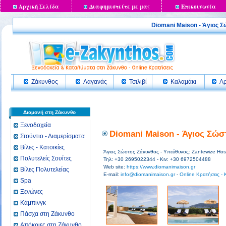
Αρχική Σελίδα
Διαφημιστείτε με μας
Επικοινωνία
Diomani Maison - Άγιο
Ζάκυνθος
Λαγανάς
Τσιλιβί
Καλαμάκι
Αρ
Διαμονή στη Ζάκυνθο
Ξενοδοχεία
Diomani Maison - Άγιος Σώσ
Στούντιο - Διαμερίσματα
Βίλες - Κατοικίες
Άγιος Σώστης Ζάκυνθος - Υπεύθυνος: Zantewize Hospi
Πολυτελείς Σουίτες
Τηλ: +30 2695022344 - Κιν: +30 6972504488
Web site:
https://www.diomanimaison.gr
Βίλες Πολυτελείας
E-mail:
info@diomanimaison.gr
-
Online Κρατήσεις - 
Spa
Ξενώνες
Κάμπινγκ
Πάσχα στη Ζάκυνθο
Απόκριες στη Ζάκυνθο