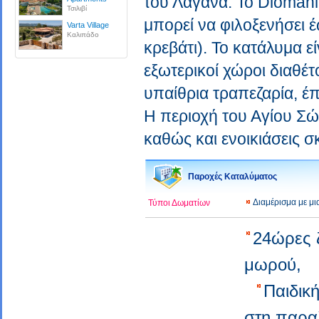
του Λαγανά. Το Diomani
Τσιλιβί
μπορεί να φιλοξενήσει 
Varta Village
Καλιπάδο
κρεβάτι). Το κατάλυμα 
εξωτερικοί χώροι διαθέτο
υπαίθρια τραπεζαρία, έ
Η περιοχή του Αγίου Σώσ
καθώς και ενοικιάσεις 
Παροχές Καταλύματος
Διαμέρισμα με μ
Τύποι Δωματίων
24ώρες 
μωρού,
Παιδικ
στη παρα