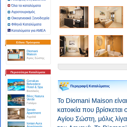
Όλα τα καταλύματα
Αγροτουρισμός
Οικογενειακά Ξενοδοχεία
Φθηνά Καταλύματα
Καταλύματα για ΑΜΕΑ
Είδατε Πρόσφατα
Diomani
Maison
Άγιος Σώστης
Περισσότερα Καταλύματα
Gerakas
Belvedere
Περιγραφή Καταλύματος
Hotel & Spa
Βασιλικός
Βίλες Natura
Το Diomani Maison είναι
Verde
Γαλάρο
κατοικία που βρίσκεται
Serein
Apartment
Αγριλιά
Αγίου Σώστη, μόλις λίγα
Ionian Aura
Apartments