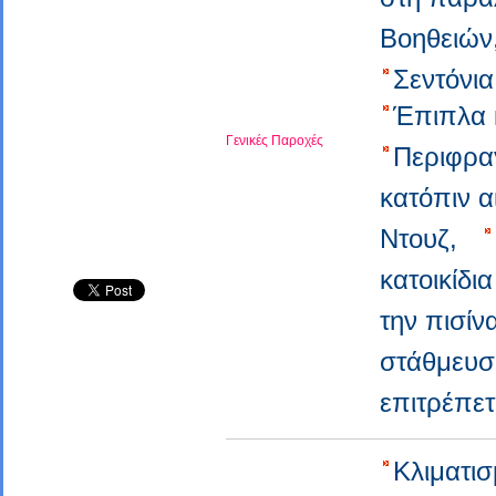
Βοηθειώ
Σεντόνια
Έπιπλα
Γενικές Παροχές
Περιφρ
κατόπιν 
Ντουζ,
κατοικίδι
την πισί
στάθμευ
επιτρέπε
Κλιματι