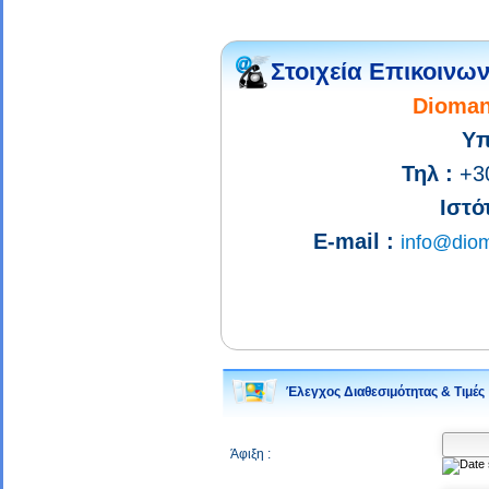
Στοιχεία Επικοινων
Dioman
Υπ
Τηλ :
+30
Ιστό
E-mail :
info@diom
Έλεγχος Διαθεσιμότητας & Τιμές
Άφιξη :