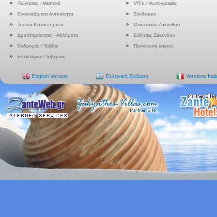
Πωλήσεις - Μεσιτικά
VR's / Φωτογραφίες
Ενοικιαζόμενα Αυτοκίνητα
Σύνδεσμοι
Τοπικά Καταστήματα
Οινοποιεία Ζακύνθου
Δραστηριότητες - Αθλήματα
Ειδήσεις Ζακύνθου
Εκδρομές / Ταξίδια
Πρόγνωση καιρού
Εστιατόρια / Ταβέρνες
English Version
Ελληνική Έκδοση
Versione Ital