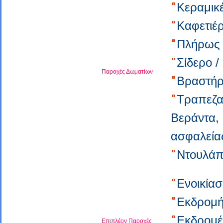
Κεραμικ
Καφετιέ
Πλήρως 
Σίδερο 
Παροχές Δωματίων
Βραστή
Τραπεζα
Βεράντα
ασφαλεί
Ντουλά
Ενοικία
Εκδρομή
Εκδρομ
Επιπλέον Παροχές