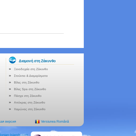
Διαμονή στη Ζάκυνθο
Ξενοδοχεία στη Ζάκυνθο
Στούντιο & Διαμερίσματα
Βίλες στη Ζάκυνθο
Βίλες Spa στη Ζάκυνθο
Πάσχα στη Ζάκυνθο
Απόκριες στη Ζάκυνθο
Χειμώνας στη Ζάκυνθο
кая версия
Versiunea Română