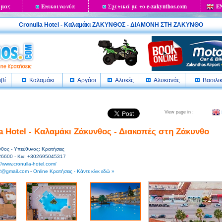
 μας
Επικοινωνία
Σχετικά με το e-zakynthos.com
E
Cronulla Hotel - Καλαμάκι ΖΑΚΥΝΘΟΣ - ΔΙΑΜΟΝΗ ΣΤΗ ΖΑΚΥΝΘΟ
ιβί
Καλαμάκι
Αργάσι
Αλυκές
Αλυκανάς
Βασιλι
View page in :
a Hotel - Καλαμάκι Ζάκυνθος - Διακοπές στη Ζάκυνθο
νθος - Υπεύθυνος: Κρατήσεις
26600 - Κιν: +302695045317
//www.cronulla-hotel.com/
a2@gmail.com
-
Online Κρατήσεις - Κάντε κλικ εδώ »