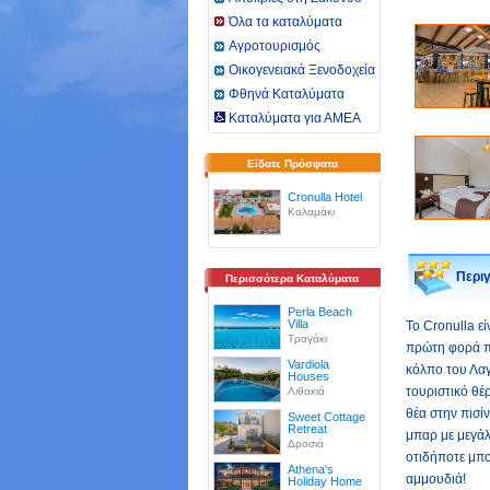
Όλα τα καταλύματα
Αγροτουρισμός
Οικογενειακά Ξενοδοχεία
Φθηνά Καταλύματα
Καταλύματα για ΑΜΕΑ
Είδατε Πρόσφατα
Cronulla Hotel
Καλαμάκι
Περι
Περισσότερα Καταλύματα
Perla Beach
Villa
Το Cronulla εί
Τραγάκι
πρώτη φορά πο
Vardiola
κόλπο του Λαγ
Houses
τουριστικό θέ
Λιθακιά
θέα στην πισί
Sweet Cottage
Retreat
μπαρ με μεγάλ
Δροσιά
οτιδήποτε μπορ
Athena's
αμμουδιά!
Holiday Home