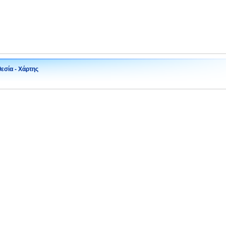
εσία - Χάρτης