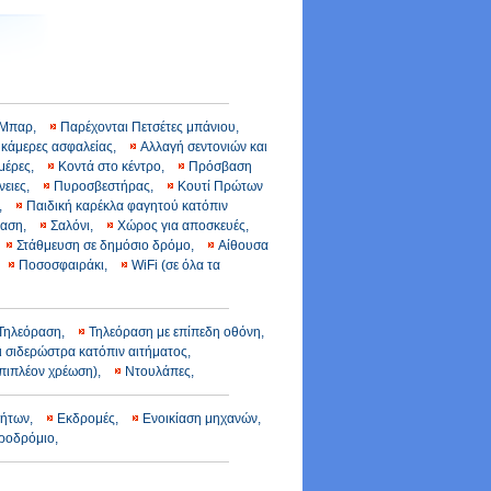
Μπαρ,
Παρέχονται Πετσέτες μπάνιου,
 κάμερες ασφαλείας,
Αλλαγή σεντονιών και
ημέρες,
Κοντά στο κέντρο,
Πρόσβαση
νειες,
Πυροσβεστήρας,
Κουτί Πρώτων
ς,
Παιδική καρέκλα φαγητού κατόπιν
ραση,
Σαλόνι,
Χώρος για αποσκευές,
Στάθμευση σε δημόσιο δρόμο,
Αίθουσα
,
Ποσοσφαιράκι,
WiFi (σε όλα τα
Τηλεόραση,
Τηλεόραση με επίπεδη οθόνη,
ι σιδερώστρα κατόπιν αιτήματος,
επιπλέον χρέωση),
Ντουλάπες,
νήτων,
Εκδρομές,
Ενοικίαση μηχανών,
εροδρόμιο,