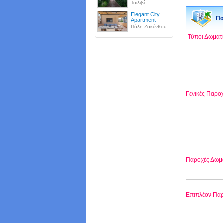
Τσιλιβί
Elegant City
Πα
Apartment
Πόλη Ζακύνθου
Τύποι Δωματ
Γενικές Παρο
Παροχές Δωμ
Επιπλέον Πα