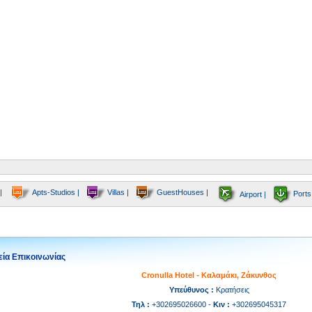
|
Apts-Studios |
Villas |
GuestHouses |
Ports
Airport |
εία Επικοινωνίας
Cronulla Hotel - Καλαμάκι, Ζάκυνθος
Υπεύθυνος :
Κρατήσεις
Τηλ :
+302695026600 -
Κιν :
+302695045317