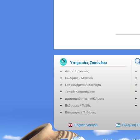
Υπηρεσίες Ζακύνθου
Αγορά Εργασίας
Πωλήσεις - Μεσιτικά
Ενοικιαζόμενα Αυτοκίνητα
Τοπικά Καταστήματα
Δραστηριότητες - Αθλήματα
Εκδρομές / Ταξίδια
Εστιατόρια / Ταβέρνες
English Version
Ελληνική 