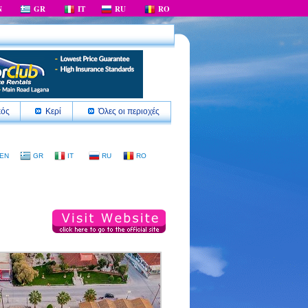
N
GR
IT
RU
RO
κός
Κερί
Όλες οι περιοχές
EN
GR
IT
RU
RO