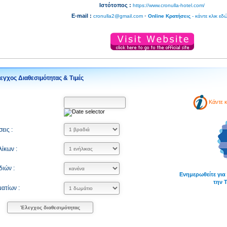
Ιστότοπος :
https://www.cronulla-hotel.com/
E-mail :
-
cronulla2@gmail.com
Online Κρατήσεις
- κάντε κλικ εδ
εγχος Διαθεσιμότητας & Τιμές
Κάντε κ
εις :
ίκων :
διών :
Ενημερωθείτε για
την 
ατίων :
Έλεγχος διαθεσιμότητας