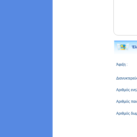
Έλ
Άφιξη :
Διανυκτερεύσ
Αριθμός ενηλ
Αριθμός παι
Αριθμός δωμ