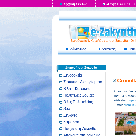
Αρχική Σελίδα
Διαφημιστείτε με
Ζάκυνθος
Λαγανάς
Τσιλ
Διαμονή στη Ζάκυνθο
Ξενοδοχεία
Cronull
Στούντιο - Διαμερίσματα
Βίλες - Κατοικίες
Καλαμάκι, Ζάκυ
Πολυτελείς Σουίτες
Τηλ: +3026950
Web site:
https:
Βίλες Πολυτελείας
E-mail:
cronull
Spa
Ξενώνες
Κάμπινγκ
Πάσχα στη Ζάκυνθο
Απόκριες στη Ζάκυνθο