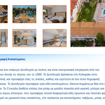
γραφή Καταλύματος
ναι ένα υπέροχο ξενοδοχείο με πισίνα, και είναι οικογενειακή επιχείρηση από την
υ άνοιξε τις πόρτες του το 1988. Το ξενοδοχείο βρίσκεται στο Καλαμάκι στον
ανά, και προσφέρει όλες τις ανέσεις, καθώς και εγγύτητα σε ένα πολύ δημοφιλές
ρετρο. Το ξενοδοχείο προσφέρει τρία είδη καταλυμάτων, δίκλινα δωμάτια με θέα στη γ
να. Το Cronulla διαθέτει επίσης ένα μπαρ με μεγάλη ποικιλία από κρασιά, μπύρες κ
ο εύρος επιλογών, που προσφέρει πολλά διαφορετικά είδη πρωινού και πλούσιο φα
εί να χρειαστεί ένας επισκέπτης, είτε πρόκειται για καταστήματα, ταβέρνες, μπαρ, ε