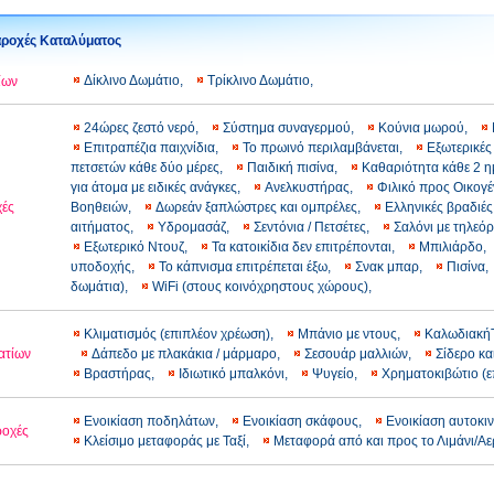
ροχές Καταλύματος
Δίκλινο Δωμάτιο,
Τρίκλινο Δωμάτιο,
ίων
24ώρες ζεστό νερό,
Σύστημα συναγερμού,
Κούνια μωρού,
Επιτραπέζια παιχνίδια,
Το πρωινό περιλαμβάνεται,
Εξωτερικές
πετσετών κάθε δύο μέρες,
Παιδική πισίνα,
Καθαριότητα κάθε 2 
για άτομα με ειδικές ανάγκες,
Ανελκυστήρας,
Φιλικό προς Οικογέ
χές
Βοηθειών,
Δωρεάν ξαπλώστρες και ομπρέλες,
Ελληνικές βραδιέ
αιτήματος,
Υδρομασάζ,
Σεντόνια / Πετσέτες,
Σαλόνι με τηλεό
Εξωτερικό Ντουζ,
Τα κατοικίδια δεν επιτρέπονται,
Μπιλιάρδο,
υποδοχής,
Το κάπνισμα επιτρέπεται έξω,
Σνακ μπαρ,
Πισίνα
δωμάτια),
WiFi (στους κοινόχρηστους χώρους),
Κλιματισμός (επιπλέον χρέωση),
Μπάνιο με ντους,
Καλωδιακή
ατίων
Δάπεδο με πλακάκια / μάρμαρο,
Σεσουάρ μαλλιών,
Σίδερο κα
Βραστήρας,
Ιδιωτικό μπαλκόνι,
Ψυγείο,
Χρηματοκιβώτιο (
Ενοικίαση ποδηλάτων,
Ενοικίαση σκάφους,
Ενοικίαση αυτοκι
ροχές
Κλείσιμο μεταφοράς με Ταξί,
Μεταφορά από και προς το Λιμάνι/Α