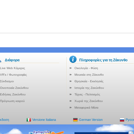
Διάφορα
Πληροφορίες για τη Ζάκυνθο
Live Web Κάμερες
Οικολογία - Φύση
VR's / Φωτογραφίες
Μουσεία στη Ζάκυνθο
Σύνδεσμοι
Θρησκεία - Εκκλησιές
Οινοποιεία Ζακύνθου
Ιστορία της Ζακύνθου
Ειδήσεις Ζακύνθου
Τέχνες - Πολιτισμός
Πρόγνωση καιρού
Χωριά της Ζακύνθου
Μεταφορικά Μέσα
Έκδοση
Versione Italiana
German Version
Русс