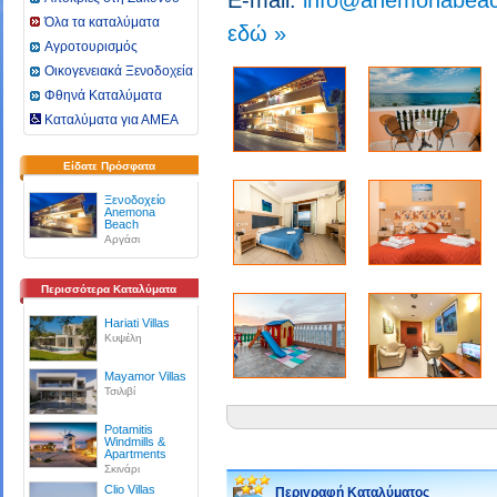
E-mail:
info@anemonabeac
Όλα τα καταλύματα
εδώ »
Αγροτουρισμός
Οικογενειακά Ξενοδοχεία
Φθηνά Καταλύματα
Καταλύματα για ΑΜΕΑ
Είδατε Πρόσφατα
Ξενοδοχείο
Anemona
Beach
Αργάσι
Περισσότερα Καταλύματα
Hariati Villas
Κυψέλη
Mayamor Villas
Τσιλιβί
Potamitis
Windmills &
Apartments
Σκινάρι
Clio Villas
Περιγραφή Καταλύματος