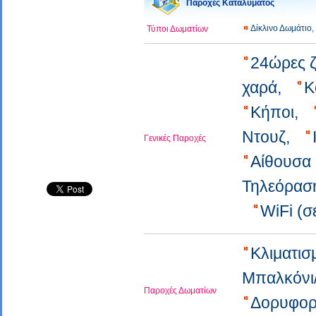
Παροχές Καταλύματος
Δίκλινο Δωμάτιο
Τύποι Δωματίων
24ώρες 
χαρά,
Κ
Κήποι,
Ντουζ,
Γενικές Παροχές
Αίθουσα
Τηλεόρασ
WiFi (σ
Κλιματι
Μπαλκόνι
Παροχές Δωματίων
Δορυφορ