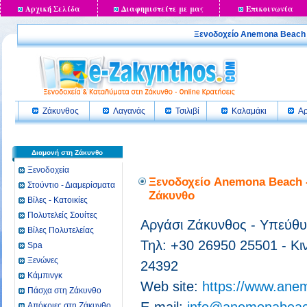
Αρχική Σελίδα
Διαφημιστείτε με μας
Επικοινωνία
Ξενοδοχείο Anemona Beach
Ζάκυνθος
Λαγανάς
Τσιλιβί
Καλαμάκι
Αρ
Διαμονή στη Ζάκυνθο
Ξενοδοχεία
Ξενοδοχείο Anemona Beach -
Στούντιο - Διαμερίσματα
Ζάκυνθο
Βίλες - Κατοικίες
Πολυτελείς Σουίτες
Αργάσι Ζάκυνθος - Υπεύθυ
Βίλες Πολυτελείας
Τηλ: +30 26950 25501 - Κι
Spa
Ξενώνες
24392
Κάμπινγκ
Web site:
https://www.ane
Πάσχα στη Ζάκυνθο
Απόκριες στη Ζάκυνθο