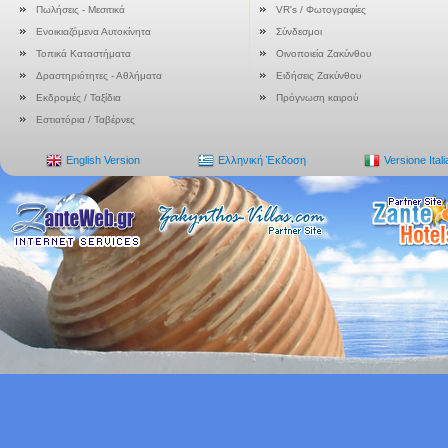
Πωλήσεις - Μεσιτικά
VR's / Φωτογραφίες
Ενοικιαζόμενα Αυτοκίνητα
Σύνδεσμοι
Τοπικά Καταστήματα
Οινοποιεία Ζακύνθου
Δραστηριότητες - Αθλήματα
Ειδήσεις Ζακύνθου
Εκδρομές / Ταξίδια
Πρόγνωση καιρού
Εστιατόρια / Ταβέρνες
English Version
Ελληνική Έκδοση
Versione Ital