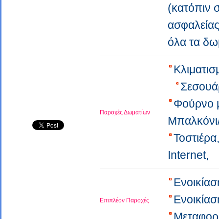
(κατόπιν
ασφαλεία
όλα τα δω
Κλιματι
Σεσουά
Φούρνο 
Παροχές Δωματίων
Μπαλκόνι
Τοστιέρ
Internet,
Ενοικία
Ενοικία
Επιπλέον Παροχές
Μεταφορ