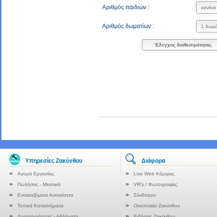
Αριθμός παιδιών :
Αριθμός δωματίων :
Έλεγχος διαθεσιμότητας
Υπηρεσίες Ζακύνθου
Διάφορα
Αγορά Εργασίας
Live Web Κάμερες
Πωλήσεις - Μεσιτικά
VR's / Φωτογραφίες
Ενοικιαζόμενα Αυτοκίνητα
Σύνδεσμοι
Τοπικά Καταστήματα
Οινοποιεία Ζακύνθου
Δραστηριότητες - Αθλήματα
Ειδήσεις Ζακύνθου