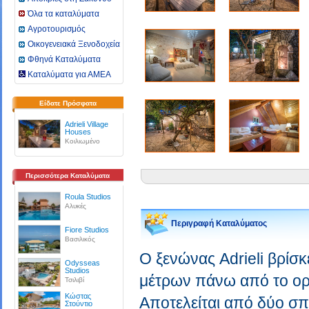
Όλα τα καταλύματα
Αγροτουρισμός
Οικογενειακά Ξενοδοχεία
Φθηνά Καταλύματα
Καταλύματα για ΑΜΕΑ
Είδατε Πρόσφατα
Adrieli Village
Houses
Κοιλιωμένο
Περισσότερα Καταλύματα
Roula Studios
Αλυκές
Περιγραφή Καταλύματος
Fiore Studios
Βασιλικός
Ο ξενώνας Adrieli βρίσ
Odysseas
Studios
μέτρων πάνω από το ορ
Τσιλιβί
Κώστας
Αποτελείται από δύο σπί
Στούντιο