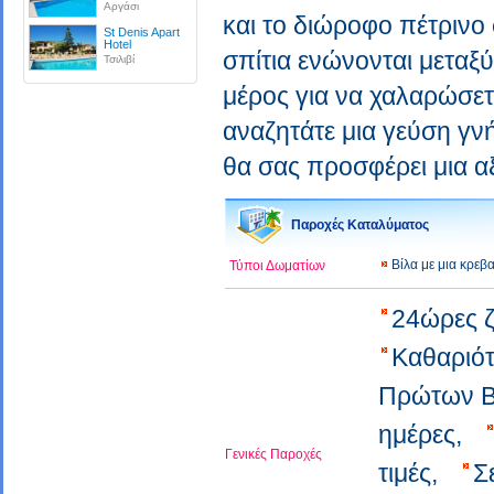
Αργάσι
και το διώροφο πέτρινο 
St Denis Apart
Hotel
σπίτια ενώνονται μεταξύ
Τσιλιβί
μέρος για να χαλαρώσετ
αναζητάτε μια γεύση γν
θα σας προσφέρει μια α
Παροχές Καταλύματος
Βίλα με μια κρε
Τύποι Δωματίων
24ώρες 
Καθαριότ
Πρώτων Β
ημέρες,
Γενικές Παροχές
τιμές,
Σ