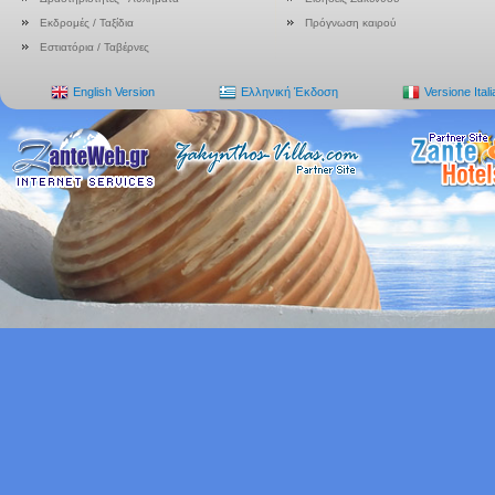
Εκδρομές / Ταξίδια
Πρόγνωση καιρού
Εστιατόρια / Ταβέρνες
English Version
Ελληνική Έκδοση
Versione Ital