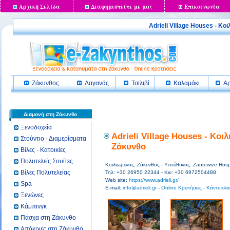
Αρχική Σελίδα
Διαφημιστείτε με μας
Επικοινωνία
Adrieli Village Houses -
Ζάκυνθος
Λαγανάς
Τσιλιβί
Καλαμάκι
Αρ
Διαμονή στη Ζάκυνθο
Ξενοδοχεία
Adrieli Village Houses - Κο
Στούντιο - Διαμερίσματα
Ζάκυνθο
Βίλες - Κατοικίες
Πολυτελείς Σουίτες
Κοιλιωμένος, Ζάκυνθος - Υπεύθυνος: Zantewize Hospi
Βίλες Πολυτελείας
Τηλ: +30 26950 22344 - Κιν: +30 6972504488
Web site:
https://www.adrieli.gr/
Spa
E-mail:
info@adrieli.gr
-
Online Κρατήσεις - Κάντε κλι
Ξενώνες
Κάμπινγκ
Πάσχα στη Ζάκυνθο
Απόκριες στη Ζάκυνθο