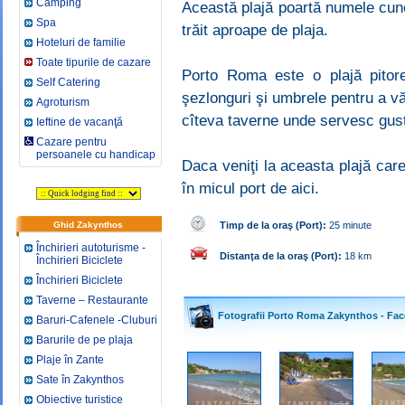
Camping
Această plajă poartă numele cun
Spa
trăit aproape de plaja.
Hoteluri de familie
Toate tipurile de cazare
Porto Roma este o plajă pitore
Self Catering
şezlonguri şi umbrele pentru a vă
Agroturism
cîteva taverne unde servesc gust
Ieftine de vacanţă
Cazare pentru
persoanele cu handicap
Daca veniţi la aceasta plajă care
în micul port de aici.
Ghid Zakynthos
Timp de la oraş
(Port):
25 minute
Închirieri autoturisme -
Distanţa de la oraş
(Port):
18 km
Închirieri Biciclete
Închirieri Biciclete
Taverne – Restaurante
Fotografii Porto Roma Zakynthos - Faceţ
Baruri-Cafenele -Cluburi
Barurile de pe plaja
Plaje în Zante
Sate în Zakynthos
Obiective turistice