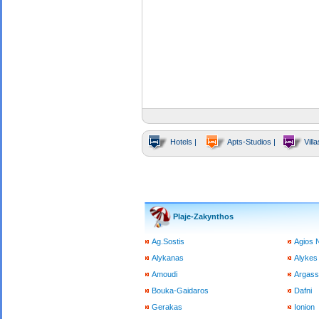
Hotels |
Apts-Studios |
Villa
Plaje-Zakynthos
Ag.Sostis
Agios 
Alykanas
Alykes
Amoudi
Argass
Bouka-Gaidaros
Dafni
Gerakas
Ionion