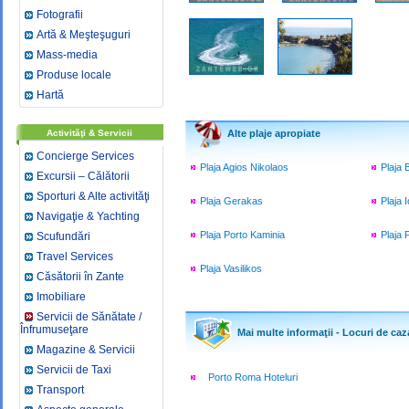
Fotografii
Artă & Meşteşuguri
Mass-media
Produse locale
Hartă
Activităţi & Servicii
Alte plaje apropiate
Concierge Services
Plaja Agios Nikolaos
Plaja
Excursii – Călătorii
Sporturi & Alte activităţi
Plaja Gerakas
Plaja 
Navigaţie & Yachting
Plaja Porto Kaminia
Plaja 
Scufundări
Travel Services
Plaja Vasilikos
Căsătorii în Zante
Imobiliare
Servicii de Sănătate /
Înfrumuseţare
Mai multe informaţii - Locuri de caz
Magazine & Servicii
Servicii de Taxi
Porto Roma Hoteluri
Transport