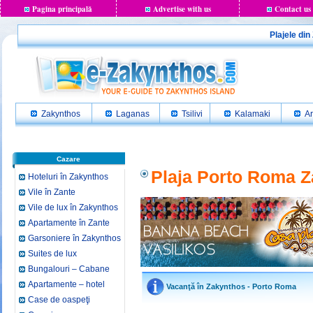
Pagina principală
Advertise with us
Contact us
Plajele di
Zakynthos
Laganas
Tsilivi
Kalamaki
Ar
Cazare
Plaja Porto Roma 
Hoteluri în Zakynthos
Vile în Zante
Vile de lux în Zakynthos
Apartamente în Zante
Garsoniere în Zakynthos
Suites de lux
Bungalouri – Cabane
Apartamente – hotel
Vacanţă în Zakynthos - Porto Roma
Case de oaspeţi