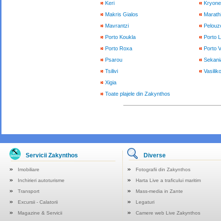
Keri
Kryone
Makris Gialos
Marath
Mavrantzi
Pelouzo
Porto Koukla
Porto 
Porto Roxa
Porto 
Psarou
Sekani
Tsilivi
Vasilik
Xigia
Toate plajele din Zakynthos
Servicii Zakynthos
Diverse
Imobiliare
Fotografii din Zakynthos
Inchirieri autoturisme
Harta Live a traficului maritim
Transport
Mass-media in Zante
Excursii - Calatorii
Legaturi
Magazine & Servicii
Camere web Live Zakynthos