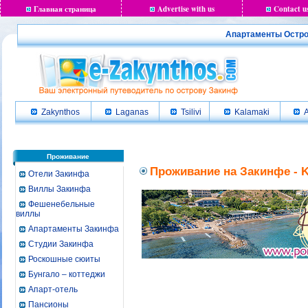
Главная страница
Advertise with us
Contact u
Апартаменты Остров
Zakynthos
Laganas
Tsilivi
Kalamaki
A
Проживание
Проживание на Закинфе - K
Отели Закинфа
Виллы Закинфа
Фешенебельные
виллы
Апартаменты Закинфа
Студии Закинфа
Роскошные сюиты
Бунгало – коттеджи
Апарт-отель
Пансионы