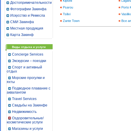
Kipseli
Lagan
Достопримечательности
Psarou
Porto 
Фотографии Закинфа
Tsilivi
Vasilik
Искусство и Ремесла
Zante Town
Все а
СМИ Закинфа
Местная продукция
Карта Закинф
Виды отдыха и услуги
Concierge Services
Экскурсии – поездки
Спорт и активный
отдых
Морские прогулки и
яхты
Подводное плавание с
аквалангом
Travel Services
Свадьбы на Закинфе
Недвижимость
Оздоровительные/
косметические услуги
Магазины и услуги