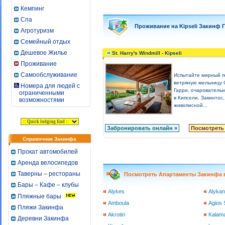
Кемпинг
Спа
Проживание на Kipseli Закинф 
Агротуризм
Семейный отдых
Дешевое Жилье
St. Harry's Windmill - Kipseli
Проживание
Самообслуживание
Испытайте мирный п
ветряную мельницу 
Номера для людей с
Гарри, очарователь
ограниченными
в Кипсели, Закинтос,
возможностями
живописной...
Забронировать онлайн »
Посмотреть
Справочник Закинфа
Прокат автомобилей
Аренда велосипедов
Таверны – рестораны
Посмотреть Апартаменты Закинфа в
Бары – Кафе – клубы
Alykes
Alyka
Пляжные бары
Amboula
Agios 
Пляжи Закинфа
Akrotiri
Kalama
Деревни Закинфа