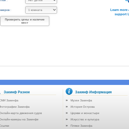
тей :
Learn more 
омеров :
support 
Проверить цены и наличие
мест
Закинф Разное
Закинф Информация
СМИ Закинфа
Музеи Закинфа
Фотографии Закинфа
История Острова
Онлайн-карта движения судов
Церкви и монастыри
Онлайн-камеры на Закинфе
Искусство и культура
Ссылки
Пляжи Закинфа