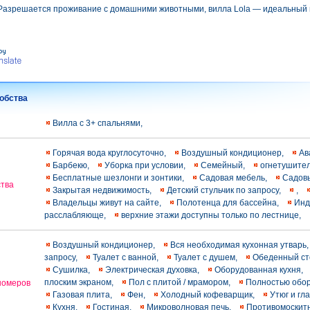
 Разрешается проживание с домашними животными, вилла Lola — идеальный 
обства
Вилла с 3+ спальнями,
Горячая вода круглосуточно,
Воздушный кондиционер,
Ав
Барбекю,
Уборка при условии,
Семейный,
огнетушите
Бесплатные шезлонги и зонтики,
Садовая мебель,
Садов
тва
Закрытая недвижимость,
Детский стульчик по запросу,
,
Владельцы живут на сайте,
Полотенца для бассейна,
Инд
расслабляюще,
верхние этажи доступны только по лестнице,
Воздушный кондиционер,
Вся необходимая кухонная утварь
запросу,
Туалет с ванной,
Туалет с душем,
Обеденный с
Сушилка,
Электрическая духовка,
Оборудованная кухня,
плоским экраном,
Пол с плитой / мрамором,
Полностью обор
номеров
Газовая плита,
Фен,
Холодный кофеварщик,
Утюг и гл
Кухня,
Гостиная,
Микроволновая печь,
Противомоскит