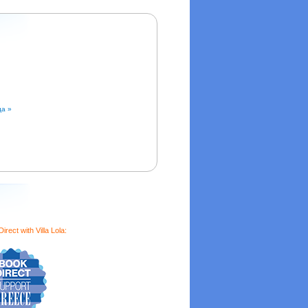
да »
irect with Villa Lola: