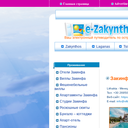
Главная страница
Advertise
Zakynthos
Laganas
Tsi
Проживание
Отели Закинфа
Закинфе
Виллы Закинфа
Фешенебельные
виллы
Lithakia - Мене
Тел: +30 2695
Апартаменты Закинфа
Веб-сайт:
https:
Студии Закинфа
E-mail:
info@vill
Роскошные сюиты
Бунгало – коттеджи
Апарт-отель
Пансионы