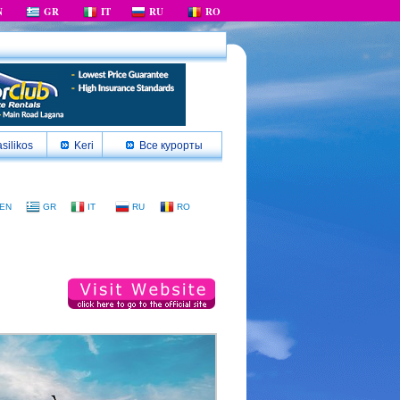
N
GR
IT
RU
RO
silikos
Keri
Все курорты
EN
GR
IT
RU
RO