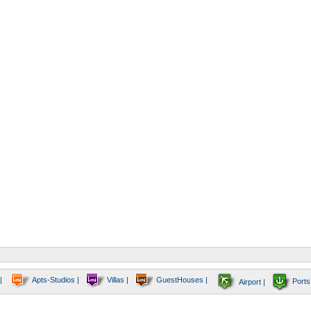
|
Apts-Studios |
Villas |
GuestHouses |
Ports
Airport |