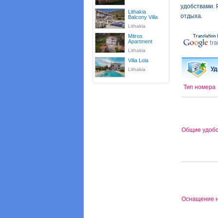
удобствами.
Lithakia
отдыха.
Balcony Villa
Lithakia
Mitros
Apartment
Lithakia
Villa Lola
Уд
Lithakia
Тип номера
Общие удобс
Оснащение 