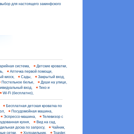
выбор для настоящего закинфского
арийная система,
Детские кроватки,
ль,
Аптечка первой помощи,
ый киоск,
Сады,
Закрытый вход,
Постельное белье,
Души на улице,
ивидуальный вход,
Тихо и
Wi-Fi (бесплатно),
,
Бесплатная детская кроватка по
тол,
Посудомойная машина,
Эспрессо-машина,
Телевизор с
удованная кухня,
Вид на сад,
адильная доска по запросу,
Чайник,
ные сетки,
Холодильник,
Toaster,