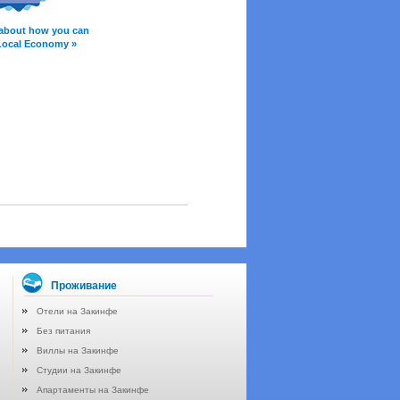
about how you can
Local Economy »
Проживание
Отели на Закинфе
Без питания
Виллы на Закинфе
Студии на Закинфе
Апартаменты на Закинфе