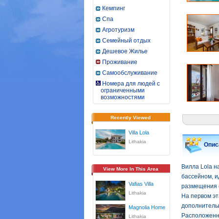
Кемпинг
Спа
Агротуризм
Семейный отдых
Дешевое Жилье
Проживание
Самообслуживание
Номера для людей с
ограниченными
возможностями
Recently Viewed
Villa Lola
Lithakia
Опис
Вилла Lola н
View More In This Area
бассейном, и
Vafias Villa
размещения е
Lithakia
На первом эт
дополнительн
Magnolia Home
Расположенна
Lithakia