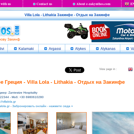
 with us
Contact us
About e-zakynthos.com
E
Villa Lola - Lithakia Закинфе - Отдых на Закинфе
livi
Kalamaki
Argassi
Alykes
Alykanas
Va
View page in :
 Греция - Villa Lola - Lithakia - Отдых на Закинфе
джер: Zantewize Hospitality
022344 - Моб: +30 6980610280
//villalola.gr
alola.gr
-
Забронировать онлайн - нажмите сюда »