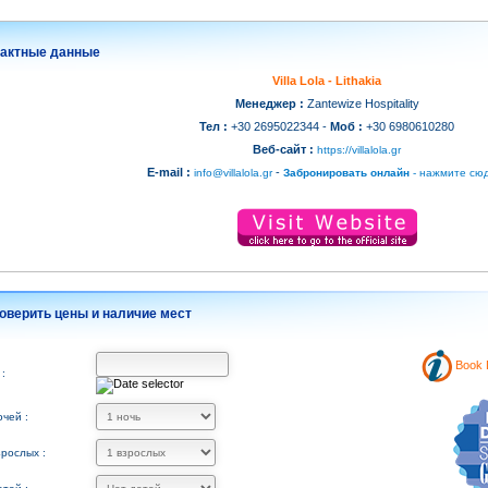
тактные данные
Villa Lola - Lithakia
Менеджер :
Zantewize Hospitality
Тел :
+30 2695022344 -
Моб :
+30 6980610280
Веб-сайт :
https://villalola.gr
E-mail :
-
info@villalola.gr
Забронировать онлайн
- нажмите сю
оверить цены и наличие мест
Book D
:
чей :
зрослых :