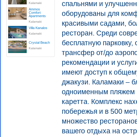
спальнями и улучшенн
Kalamaki
Ammos
оборудованы для комф
Comfort
Apartments
красивыми садами, б
Kalamaki
Villa Kanalos
ресторан. Среди совре
Kalamaki
бесплатную парковку, 
Crystal Beach
Kalamaki
трансфер от/до аэроп
рекомендации и услуги
имеют доступ к общем
джакузи. Каламаки – б
одноименным пляжем в
каретта. Комплекс нах
побережья и в 500 мет
множество ресторанов
вашего отдыха на остр