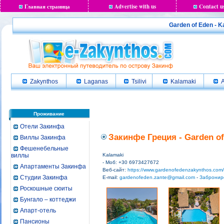
Главная страница
Advertise with us
Contact u
Garden of Eden - 
Zakynthos
Laganas
Tsilivi
Kalamaki
A
Проживание
Отели Закинфа
Закинфе Греция - Garden of
Виллы Закинфа
Фешенебельные
виллы
Kalamaki
- Моб: +30 6973427672
Апартаменты Закинфа
Веб-сайт:
https://www.gardenofedenzakynthos.com/
Студии Закинфа
E-mail:
gardenofeden.zante@gmail.com
-
Забронир
Роскошные сюиты
Бунгало – коттеджи
Апарт-отель
Пансионы