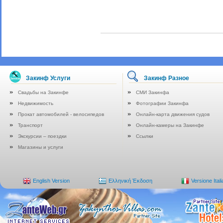
Закинф Услуги
Закинф Разное
Свадьбы на Закинфе
СМИ Закинфа
Недвижимость
Фотографии Закинфа
Прокат автомобилей - велосипедов
Онлайн-карта движения судов
Транспорт
Онлайн-камеры на Закинфе
Экскурсии – поездки
Ссылки
Магазины и услуги
English Version
Ελληνική Έκδοση
Versione Ital