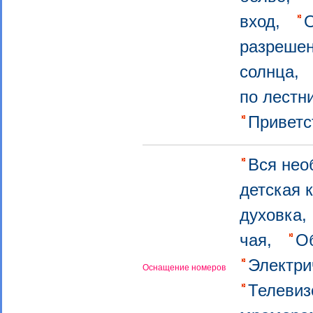
вход,
разреше
солнца,
по лестн
Приветс
Вся нео
детская 
духовка
чая,
О
Электри
Оснащение номеров
Телевиз