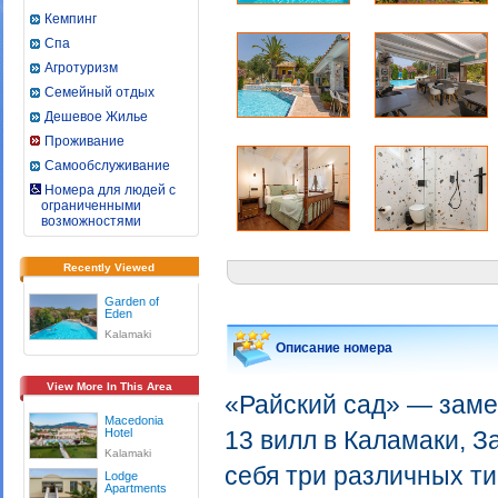
Кемпинг
Спа
Агротуризм
Семейный отдых
Дешевое Жилье
Проживание
Самообслуживание
Номера для людей с
ограниченными
возможностями
Recently Viewed
Garden of
Eden
Kalamaki
Описание номера
View More In This Area
«Райский сад» — заме
Macedonia
Hotel
13 вилл в Каламаки, З
Kalamaki
себя три различных ти
Lodge
Apartments