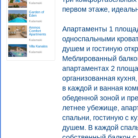
Kalamaki
первом этаже, идеальн
Garden of
Eden
Kalamaki
Апартаменты 1 площадь
Ammos
Comfort
Apartments
односпальными кроват
Kalamaki
Villa Kanalos
душем и гостиную откр
Kalamaki
Меблированный балкон
апартаментах 2 площад
организованная кухня
в каждой и ванная ком
обеденной зоной и пр
летнее убежище, апарт
спальни, гостиную с к
душем. В каждой спал
собственный балкон с 