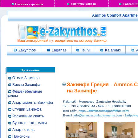
Главная страница
Advertise with us
Contact u
Ammos Comfort Apartmen
Zakynthos
Laganas
Tsilivi
Kalamaki
A
Проживание
Отели Закинфа
Закинфе Греция - Ammos Co
Виллы Закинфа
на Закинфе
Фешенебельные
виллы
Kalamaki - Менеджер: Zantewize Hospitality
Апартаменты Закинфа
Тел: +30 2695022344 - Моб: +30 6980610280
Студии Закинфа
Веб-сайт:
https://ammoscomfapartments.com/
E-mail:
info@ammoscomfapartments.com
-
Забронир
Роскошные сюиты
Бунгало – коттеджи
Апарт-отель
Пансионы