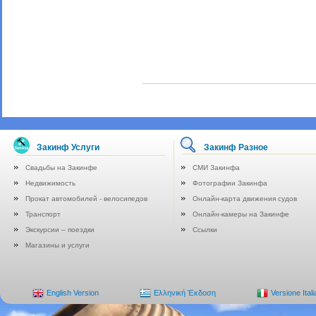
Закинф Услуги
Закинф Разное
Свадьбы на Закинфе
СМИ Закинфа
Недвижимость
Фотографии Закинфа
Прокат автомобилей - велосипедов
Онлайн-карта движения судов
Транспорт
Онлайн-камеры на Закинфе
Экскурсии – поездки
Ссылки
Магазины и услуги
English Version
Ελληνική Έκδοση
Versione Ital