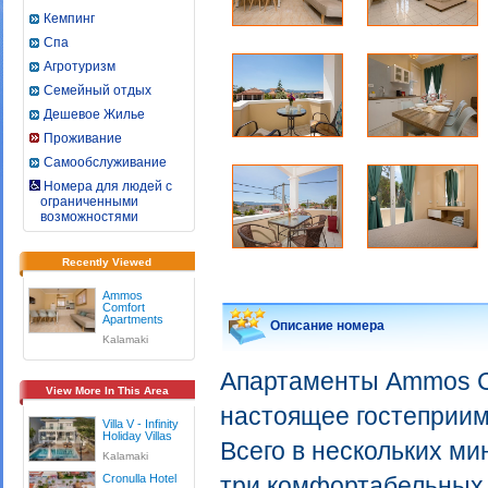
Кемпинг
Спа
Агротуризм
Семейный отдых
Дешевое Жилье
Проживание
Самообслуживание
Номера для людей с
ограниченными
возможностями
Recently Viewed
Ammos
Comfort
Apartments
Описание номера
Kalamaki
Апартаменты Ammos Co
View More In This Area
настоящее гостеприим
Villa V - Infinity
Holiday Villas
Всего в нескольких ми
Kalamaki
Cronulla Hotel
три комфортабельных 