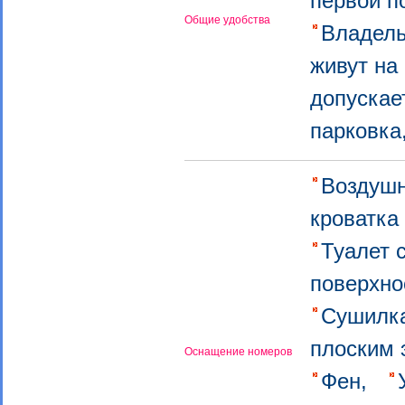
первой 
Общие удобства
Владель
живут на
допуска
парковк
Воздуш
кроватка
Туалет 
поверхн
Сушилк
плоским
Оснащение номеров
Фен,