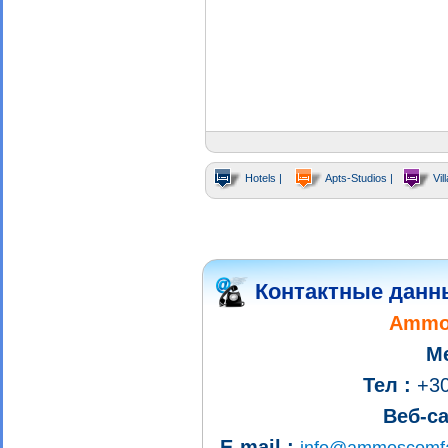
Hotels |
Apts-Studios |
Vill
Контактные данн
Ammos
М
Тел :
+30
Веб-са
E-mail :
info@ammoscomfa